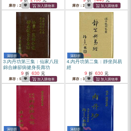
庫存：2
庫存：2
滿額折
滿額折
3.
內丹功第三集：仙家八段
4.
內丹功第二集：靜坐與易
錦合練卻病健身長壽功
經
9
630
9
630
庫存：5
庫存：3
滿額折
滿額折