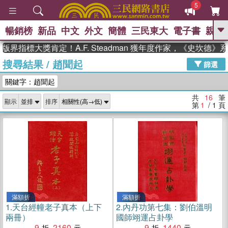
5
暢銷榜
新品
中文
外文
簡體
三民東大
電子書
親子
GO
界指標大獎肯定！A.F. Steadman 獲年度作家，《史坎德》
搜尋結果
/
趙聞起
、
熱搜：
東野圭吾
高希均教授回憶錄
篩選
、
、
、
The Odyssey
父親節
如果歷
關鍵字：趙聞起
、
、
史是一群喵
暑期推薦
國際布克
、
、
獎 臺灣漫遊錄
方念華
台灣的李
共
16
筆
顯示
排序
、
、
登輝時代
數學女孩：黎曼猜想
第
1
/ 1
頁
偉大的迷走神經
滿額折
滿額折
1.
天台經幢老子真本（上下
2.
內丹功第七集：劉伯溫明
兩冊）
國師翊運占卦學
9
2160
9
1440