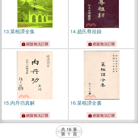
13.
菜根譚全集
14.
趙氏尊祖錄
絕版無法訂購
絕版無法訂購
15.
內丹功真解
16.
菜根譚全書
絕版無法訂購
絕版無法訂購
共
16
筆
第
1
頁