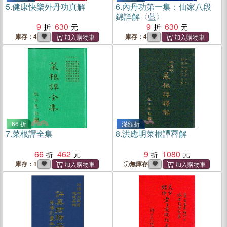
5.
健康快樂外丹功真解
6.
內丹功第一集：仙家八段
錦詳解〈藍〉
9
630
9
630
庫存：4
庫存：4
66 折
滿額折
7.
菜根譚全集
8.
洪應明菜根譚釋解
66
462
9
1080
庫存：1
無庫存