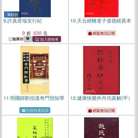
滿額折
9.
許真君瑞安行紀
10.
天台經幢老子道德經真本
9
630
絕版無法訂購
無庫存
11.
明國師劉伯溫奇門預知學
12.
健康快樂外丹功真解(平）
到貨時通知我
絕版無法訂購