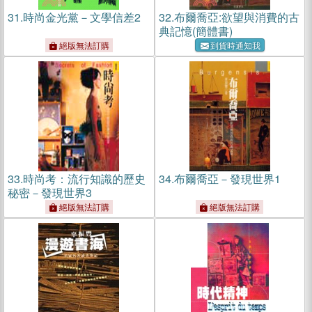
31.
時尚金光黨－文學信差2
32.
布爾喬亞:欲望與消費的古
典記憶(簡體書)
絕版無法訂購
到貨時通知我
33.
時尚考：流行知識的歷史
34.
布爾喬亞－發現世界1
秘密－發現世界3
絕版無法訂購
絕版無法訂購