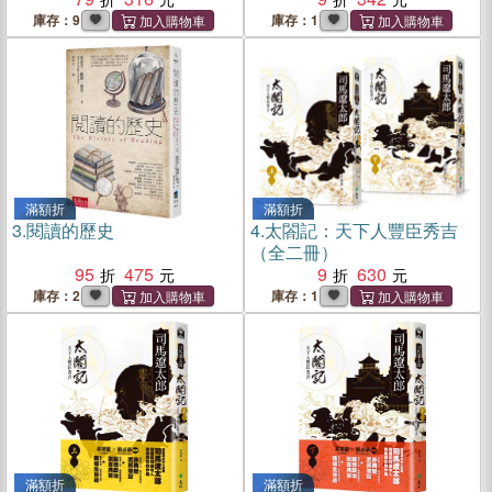
庫存：9
庫存：1
滿額折
滿額折
3.
閱讀的歷史
4.
太閤記：天下人豐臣秀吉
（全二冊）
95
475
9
630
庫存：2
庫存：1
滿額折
滿額折