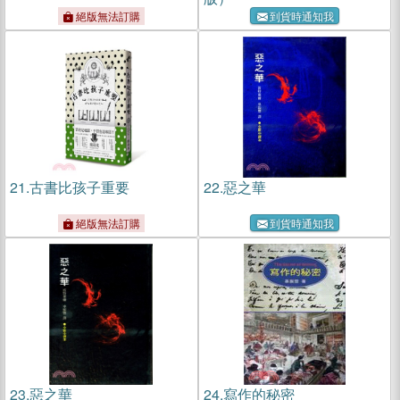
絕版無法訂購
到貨時通知我
21.
古書比孩子重要
22.
惡之華
絕版無法訂購
到貨時通知我
23.
惡之華
24.
寫作的秘密