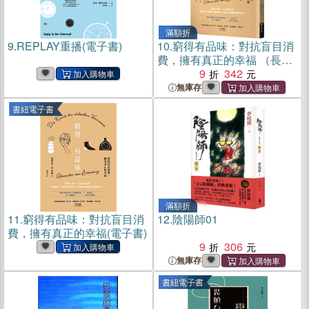
滿額折
9.
REPLAY重播(電子書)
10.
窮得有品味：對抗盲目消
費，擁有真正的幸福 （長銷
改版）
9
342
無庫存
書紐電子書
滿額折
11.
窮得有品味：對抗盲目消
12.
陰陽師01
費，擁有真正的幸福(電子書)
9
306
無庫存
書紐電子書