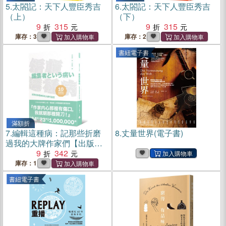
5.
太閤記：天下人豐臣秀吉
6.
太閤記：天下人豐臣秀吉
（上）
（下）
9
315
9
315
庫存：3
庫存：2
書紐電子書
滿額折
7.
編輯這種病：記那些折磨
8.
丈量世界(電子書)
過我的大牌作家們【出版十
週年紀念版】
9
342
庫存：1
書紐電子書