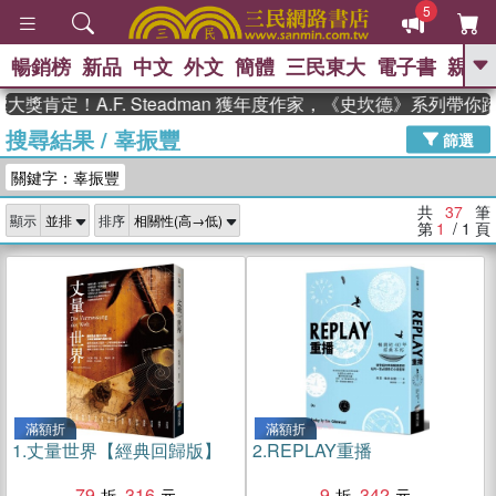
5
暢銷榜
新品
中文
外文
簡體
三民東大
電子書
親子
GO
！A.F. Steadman 獲年度作家，《史坎德》系列帶你踏上熱
搜尋結果
/
辜振豐
、
熱搜：
東野圭吾
高希均教授回憶錄
篩選
、
、
、
The Odyssey
父親節
花開錦
關鍵字：辜振豐
、
、
、
繡
暑期推薦
方念華
台灣的
、
李登輝時代
數學女孩：黎曼猜想
共
37
筆
顯示
排序
、
、
偉大的迷走神經
如果歷史是一
第
1
/ 1
頁
、
群喵
臺灣漫遊錄
滿額折
滿額折
1.
丈量世界【經典回歸版】
2.
REPLAY重播
79
316
9
342