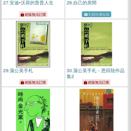
27.
安迪•沃荷的普普人生
28.
自己的房間
絕版無法訂購
到貨時通知我
29.
蒲公英手札
30.
蒲公英手札－恩田陸作品
集2
絕版無法訂購
絕版無法訂購