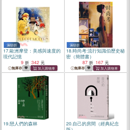
滿額折
滿額折
17.
歐洲摩登：美感與速度的
18.
時尚考:流行知識伯歷史秘
現代記憶
密（簡體書）
9
342
87
167
無庫存
無庫存
19.
戀人們的森林
20.
自己的房間（經典紀念
版）