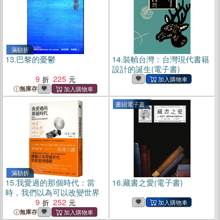
滿額折
13.
巴黎的憂鬱
14.
裝幀台灣：台灣現代書籍
設計的誕生(電子書)
9
225
無庫存
書紐電子書
滿額折
15.
我愛過的那個時代：當
16.
藏書之愛(電子書)
時，我們以為可以改變世界
9
252
無庫存