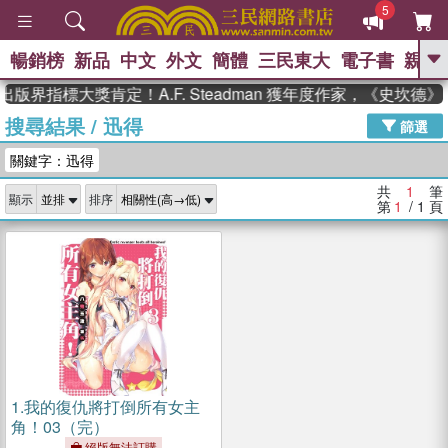
5
暢銷榜
新品
中文
外文
簡體
三民東大
電子書
親子
GO
出版界指標大獎肯定！A.F. Steadman 獲年度作家，《史坎
搜尋結果
/
迅得
、
熱搜：
東野圭吾
高希均教授回憶錄
篩選
、
、
、
The Odyssey
父親節
如果歷
關鍵字：迅得
、
、
史是一群喵
暑期推薦
國際布克
、
、
獎 臺灣漫遊錄
方念華
台灣的李
共
1
筆
顯示
排序
、
、
登輝時代
數學女孩：黎曼猜想
第
1
/ 1
頁
偉大的迷走神經
1.
我的復仇將打倒所有女主
角！03（完）
絕版無法訂購