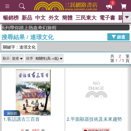
5
暢銷榜
新品
中文
外文
簡體
三民東大
電子書
親子
GO
德》系列帶你踏上熱血奇幻旅程
搜尋結果
/
達璟文化
、
熱搜：
東野圭吾
高希均教授回憶錄
篩選
、
、
、
The Odyssey
父親節
如果歷
關鍵字：達璟文化
、
、
史是一群喵
暑期推薦
國際布克
、
、
獎 臺灣漫遊錄
方念華
台灣的李
共
2
筆
顯示
排序
、
、
登輝時代
數學女孩：黎曼猜想
第
1
/ 1
頁
偉大的迷走神經
滿額折
1.
客話講古三百首
2.
平面顯器技術及未來趨勢
9
450
絕版無法訂購