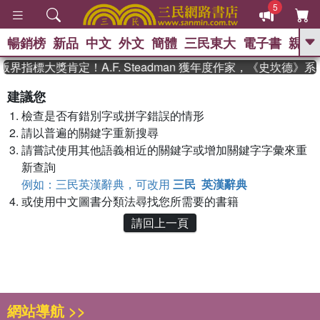
5
暢銷榜
新品
中文
外文
簡體
三民東大
電子書
親子
GO
版界指標大獎肯定！A.F. Steadman 獲年度作家，《史坎德
、
熱搜：
東野圭吾
高希均教授回憶錄
建議您
、
、
、
The Odyssey
父親節
如果歷
檢查是否有錯別字或拼字錯誤的情形
、
、
史是一群喵
暑期推薦
國際布克
、
、
請以普遍的關鍵字重新搜尋
獎 臺灣漫遊錄
方念華
台灣的李
、
、
登輝時代
數學女孩：黎曼猜想
請嘗試使用其他語義相近的關鍵字或增加關鍵字字彙來重
偉大的迷走神經
新查詢
例如：三民英漢辭典，可改用
三民 英漢辭典
或使用中文圖書分類法尋找您所需要的書籍
請回上一頁
網站導航 >>