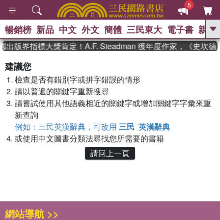
5
暢銷榜
新品
中文
外文
簡體
三民東大
電子書
親子
GO
國出版界指標大獎肯定！A.F. Steadman 獲年度作家，《史
、
熱搜：
東野圭吾
高希均教授回憶錄
建議您
、
、
、
The Odyssey
父親節
如果歷
檢查是否有錯別字或拼字錯誤的情形
、
、
史是一群喵
暑期推薦
國際布克
、
、
請以普遍的關鍵字重新搜尋
獎 臺灣漫遊錄
方念華
台灣的李
、
、
登輝時代
數學女孩：黎曼猜想
請嘗試使用其他語義相近的關鍵字或增加關鍵字字彙來重
偉大的迷走神經
新查詢
例如：三民英漢辭典，可改用
三民 英漢辭典
或使用中文圖書分類法尋找您所需要的書籍
請回上一頁
網站導航 >>