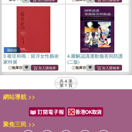
滿額折
3.
複弦和鳴：留洋女性藝術
4.
圖解認識運動傷害與防護
家特展
(二版)
無庫存
無庫存
共
4
筆
第
1
頁
網站導航 >>
聚焦三民 >>