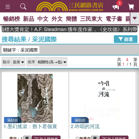
5
暢銷榜
新品
中文
外文
簡體
三民東大
電子書
親子
GO
標大獎肯定！A.F. Steadman 獲年度作家，《史坎德》系列
搜尋結果
/
采泥國際
、
熱搜：
東野圭吾
高希均教授回憶錄
篩選
、
、
、
The Odyssey
父親節
如果歷
關鍵字：采泥國際
、
、
史是一群喵
暑期推薦
國際布克
、
、
獎 臺灣漫遊錄
方念華
台灣的李
共
4
筆
顯示
排序
、
、
登輝時代
數學女孩：黎曼猜想
第
1
/ 1
頁
偉大的迷走神經
滿額折
滿額折
1.
墨幻搖滾：鄧卜君個展
2.
吟唱的河流
庫存：1
無庫存