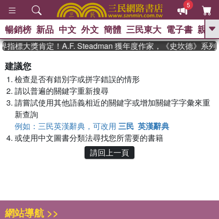
5
暢銷榜
新品
中文
外文
簡體
三民東大
電子書
親子
GO
指標大獎肯定！A.F. Steadman 獲年度作家，《史坎德》
、
熱搜：
東野圭吾
高希均教授回憶錄
建議您
、
、
、
The Odyssey
父親節
如果歷
檢查是否有錯別字或拼字錯誤的情形
、
、
史是一群喵
暑期推薦
國際布克
、
、
請以普遍的關鍵字重新搜尋
獎 臺灣漫遊錄
方念華
台灣的李
、
、
登輝時代
數學女孩：黎曼猜想
請嘗試使用其他語義相近的關鍵字或增加關鍵字字彙來重
偉大的迷走神經
新查詢
例如：三民英漢辭典，可改用
三民 英漢辭典
或使用中文圖書分類法尋找您所需要的書籍
請回上一頁
網站導航 >>