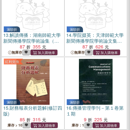
滿額折
滿額折
13.
解讀傳播：湖南師範大學
14.
學院掇英：天津師範大學
新聞傳播學院學術論集（簡
新聞傳播學院學術論文集
體書）
87
355
(2012-2013年卷‧上下)（簡體
87
626
書）
無庫存
無庫存
紅利兌換
滿額折
滿額折
15.
財務報表分析題解(修訂四
16.
傳播管理學刊－第１卷第
版)
１期
85
315
9
225
庫存 > 10
庫存：1