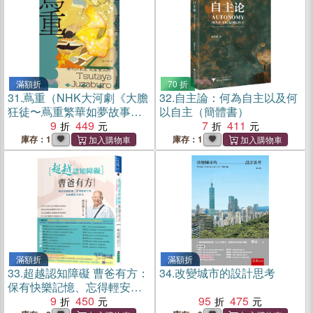
滿額折
70 折
31.
蔦重（NHK大河劇《大膽
32.
自主論：何為自主以及何
狂徒〜蔦重繁華如夢故事
以自主（簡體書）
〜》主角‧影響藝文娛樂界三
9
449
7
411
百年冠軍製作人、江戶時代
庫存：1
庫存：1
第一出版商傳奇故事）
滿額折
滿額折
33.
超越認知障礙 曹爸有方：
34.
改變城市的設計思考
保有快樂記憶、忘得輕安自
在，有尊嚴安老終老【暢銷
9
450
95
475