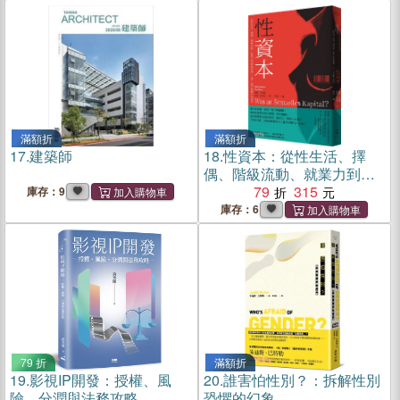
滿額折
滿額折
17.
建築師
18.
性資本：從性生活、擇
偶、階級流動、就業力到商
業買賣，「性」如何被轉化
79
315
庫存：9
為資本
庫存：6
79 折
滿額折
19.
影視IP開發：授權、風
20.
誰害怕性別？：拆解性別
險、分潤與法務攻略
恐懼的幻象