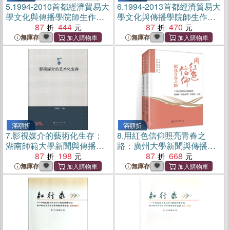
5.
1994-2010首都經濟貿易大
6.
1994-2013首都經濟貿易大
學文化與傳播學院師生作品
學文化與傳播學院師生作品
集：教師作品卷（簡體書）
87
444
集：學生作品卷（簡體書）
87
470
無庫存
無庫存
滿額折
滿額折
7.
影視媒介的藝術化生存：
8.
用紅色信仰照亮青春之
湖南師範大學新聞與傳播學
路：廣州大學新聞與傳播學
院教師學術論文選（簡體
87
198
院挑戰杯紅色專項作品集(全
87
668
書）
2冊)（簡體書）
無庫存
無庫存