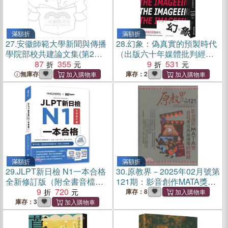
滿額折
滿額折
27.
安徽師範大學新聞與傳播
28.
幻象：偽真實的預製時代
學院部校共建論文集(第2輯)
（出版六十年媒體批判經
（簡體書）
87
355
典，第一次授權全球繁體中
9
531
文版）
無庫存
庫存：2
滿額折
滿額折
29.
JLPT新日檢 N1一本合格
30.
原教界－2025年02月號第
全新修訂版（附全書音檔
121期：影音創作MATA獎：
MP3+模擬試題暨詳解4回+單
9
720
看見原住民族議題的眼睛
庫存：8
字文法記憶小冊）
庫存：3