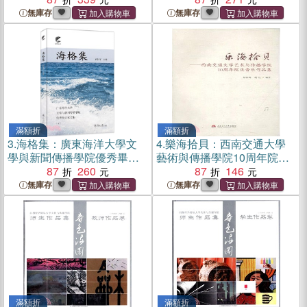
無庫存
無庫存
滿額折
滿額折
3.
海格集：廣東海洋大學文
4.
樂海拾貝：西南交通大學
學與新聞傳播學院優秀畢業
藝術與傳播學院10周年院慶
論文集(五)（簡體書）
87
260
音樂作品集（簡體書）
87
146
無庫存
無庫存
滿額折
滿額折