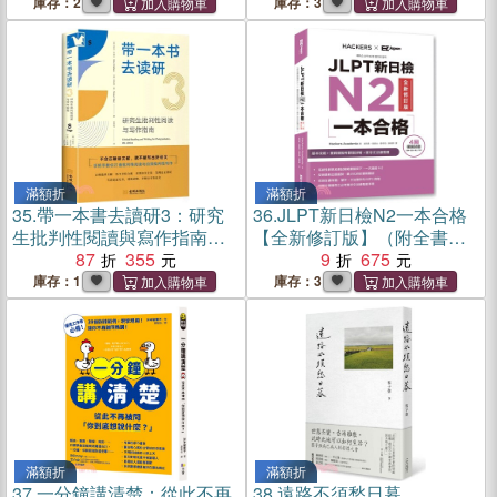
增訂版】
庫存：2
庫存：3
滿額折
滿額折
35.
帶一本書去讀研3：研究
36.
JLPT新日檢N2一本合格
生批判性閱讀與寫作指南
【全新修訂版】（附全書音
（簡體書）
87
355
檔MP3＋模擬試題暨詳解4回
9
675
＋單字文法記憶小冊）
庫存：1
庫存：3
滿額折
滿額折
37.
一分鐘講清楚：從此不再
38.
遠路不須愁日暮