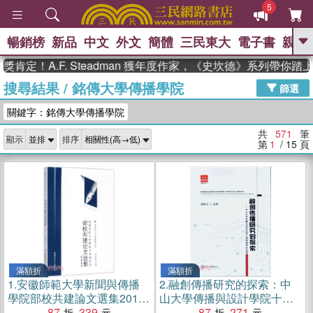
5
暢銷榜
新品
中文
外文
簡體
三民東大
電子書
親子
GO
A.F. Steadman 獲年度作家，《史坎德》系列帶你踏上熱血
搜尋結果
/
銘傳大學傳播學院
、
熱搜：
東野圭吾
高希均教授回憶錄
篩選
、
、
、
The Odyssey
父親節
如果歷
關鍵字：銘傳大學傳播學院
、
、
史是一群喵
暑期推薦
國際布克
、
、
獎 臺灣漫遊錄
方念華
台灣的李
共
571
筆
顯示
排序
、
、
登輝時代
數學女孩：黎曼猜想
第
1
/ 15
頁
偉大的迷走神經
滿額折
滿額折
1.
安徽師範大學新聞與傳播
2.
融創傳播研究的探索：中
學院部校共建論文選集2014-
山大學傳播與設計學院十周
2016（簡體書）
87
339
年教師論文集（簡體書）
87
271