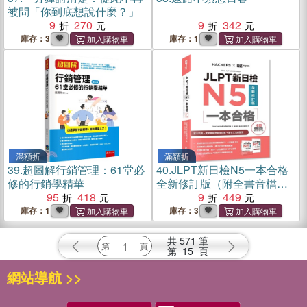
被問「你到底想說什麼？」
9
270
9
342
庫存：3
庫存：1
滿額折
滿額折
39.
超圖解行銷管理：61堂必
40.
JLPT新日檢N5一本合格
修的行銷學精華
全新修訂版（附全書音檔
95
418
MP3+模擬試題暨詳解4回+單
9
449
字文法記憶小冊）
庫存：1
庫存：3
共
571
筆
第
15
頁
網站導航 >>