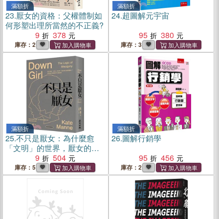
滿額折
滿額折
23.
厭女的資格：父權體制如
24.
超圖解元宇宙
何形塑出理所當然的不正義?
9
378
95
380
庫存：2
庫存：3
滿額折
滿額折
25.
不只是厭女：為什麼愈
26.
圖解行銷學
「文明」的世界，厭女的力
量愈強大？拆解當今最精密
9
504
95
456
的父權敘事【時代前行暢銷
庫存：5
庫存：2
新版】