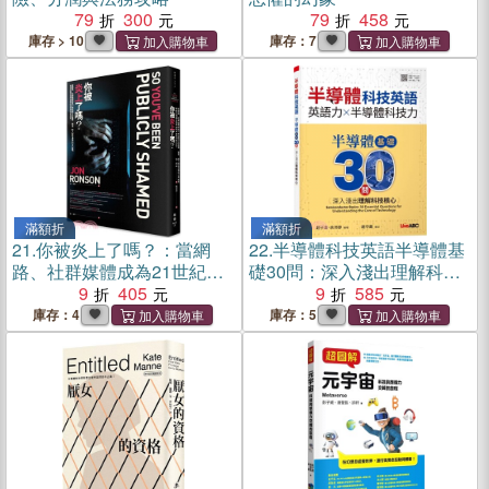
79
300
79
458
庫存 > 10
庫存：7
滿額折
滿額折
21.
你被炎上了嗎？：當網
22.
半導體科技英語半導體基
路、社群媒體成為21世紀版
礎30問：深入淺出理解科技
公然羞辱、獵巫、對人投石
9
405
核心
9
585
洩憤的公共廣場，理性討論
庫存：4
庫存：5
與言論自由的未來將何去何
從？