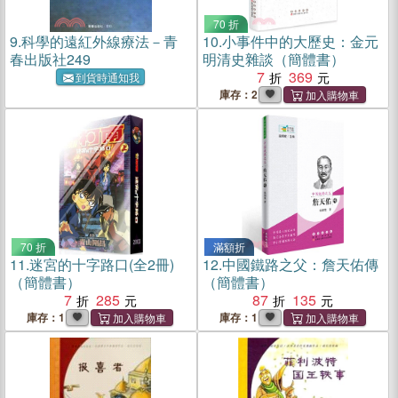
70 折
9.
科學的遠紅外線療法－青
10.
小事件中的大歷史：金元
春出版社249
明清史雜談（簡體書）
7
369
到貨時通知我
庫存：2
70 折
滿額折
11.
迷宮的十字路口(全2冊)
12.
中國鐵路之父：詹天佑傳
（簡體書）
（簡體書）
7
285
87
135
庫存：1
庫存：1