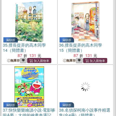
滿額折
滿額折
35.
擅長捉弄的高木同學
36.
擅長捉弄的高木同學
14（簡體書）
15（簡體書）
87
131
87
131
無庫存
無庫存
滿額折
滿額折
37.
快快樂樂繪讀小說‧電影哆
38.
名偵探柯南小說事件精選
啦A夢：大雄的繪畫奇遇記
集(全4冊)（簡體書）