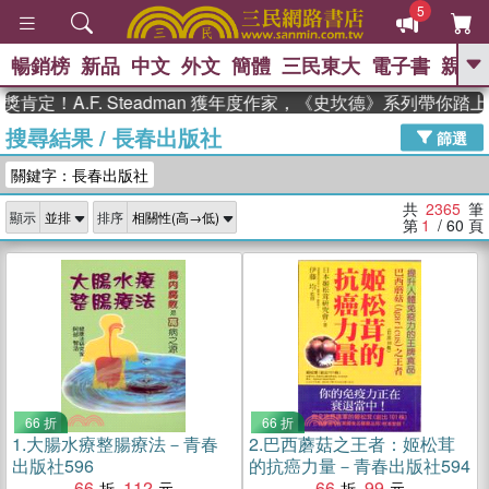
5
暢銷榜
新品
中文
外文
簡體
三民東大
電子書
親子
GO
A.F. Steadman 獲年度作家，《史坎德》系列帶你踏上熱血
搜尋結果
/
長春出版社
、
熱搜：
東野圭吾
高希均教授回憶錄
篩選
、
、
、
The Odyssey
父親節
如果歷
關鍵字：長春出版社
、
、
史是一群喵
暑期推薦
國際布克
、
、
獎 臺灣漫遊錄
方念華
台灣的李
共
2365
筆
顯示
排序
、
、
登輝時代
數學女孩：黎曼猜想
第
1
/ 60
頁
偉大的迷走神經
66 折
66 折
1.
大腸水療整腸療法－青春
2.
巴西蘑菇之王者：姬松茸
出版社596
的抗癌力量－青春出版社594
66
112
66
99