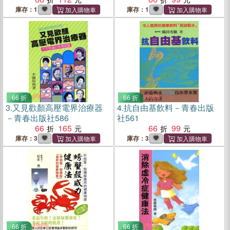
庫存：1
庫存：1
66 折
66 折
3.
又見歡顏高壓電界治療器
4.
抗自由基飲料－青春出版
－青春出版社586
社561
66
165
66
99
庫存：3
庫存：3
66 折
66 折