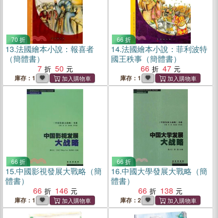
70 折
66 折
13.
法國繪本小說：報喜者
14.
法國繪本小說：菲利波特
（簡體書）
國王秩事（簡體書）
7
50
66
47
庫存：1
庫存：1
66 折
66 折
15.
中國影視發展大戰略（簡
16.
中國大學發展大戰略（簡
體書）
體書）
66
146
66
138
庫存：1
庫存：2