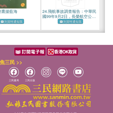
發鷹揚藍海
24.
飛航事故調查報告：中華民
國99年9月2日，長榮航空公司
BR701班機，B747-400型機，
到貨時通知我
到貨時通知我
國籍標誌及登記號碼B-16410
桃園機場落地時短暫偏出跑道
事故
焦三民 >>
三民書局
三民出版