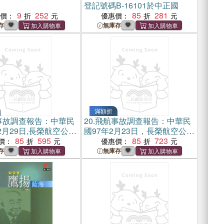
6
登記號碼B-16101於中正國
9
252
85
281
惠價：
優惠價：
存
無庫存
滿額折
事故調查報告：中華民
20.
飛航事故調查報告：中華民
2月29日,長榮航空公司
國97年2月23日，長榮航空公司
,A330-203型機,國籍
85
595
BR 67班機，B747-400型機，
85
723
價：
優惠價：
號碼B-16312,於巡
國籍標誌及登記號碼B-16410，
存
無庫存
供氣系統失效導致艙
於曼谷機場旅客下機時客艙後
飛航組員緊急使用氧氣
段通氣崁板冒煙