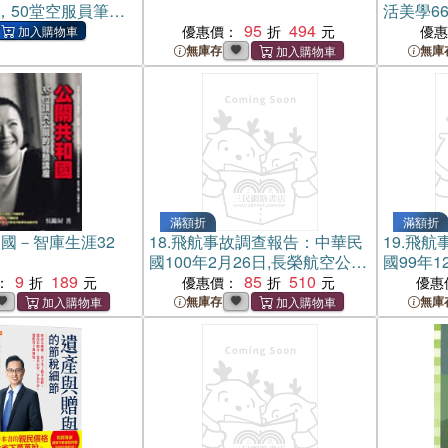
，50堂空服員筆
活美學6
成功錄取一次考上
95
494
優惠價：
優
(電子書)
無庫存
無庫
滿額折
滿額折
國－智庫生涯32
18.
飛航事故調查報告：中華民
19.
飛航
國100年2月26日,長榮航空公司
國99年1
9
189
BR757班機,A330-203型機,國
85
510
BR61班機
：
優惠價：
優惠
籍標誌及登記號碼B-16303,於
標誌及登記
無庫存
無庫
桃園機場落地時短暫偏離跑道
航時兩套
壓異常,