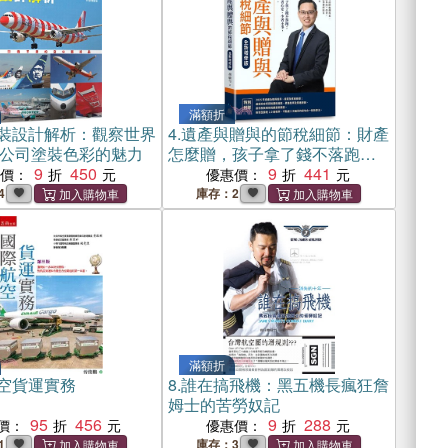
滿額折
裝設計解析：觀察世界
4.
遺產與贈與的節稅細節：財產
公司塗裝色彩的魅力
怎麼贈，孩子拿了錢不落跑；
9
450
遺產怎麼分，老者心安、少者
9
441
惠價：
優惠價：
不爭，還能省下萬萬稅。（全
4
庫存：2
新增修版）
滿額折
空貨運實務
8.
誰在搞飛機：黑五機長瘋狂詹
姆士的苦勞奴記
95
456
9
288
價：
優惠價：
1
庫存：3