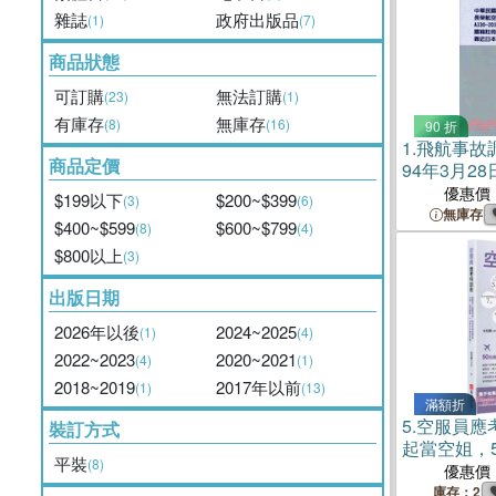
雜誌
政府出版品
(1)
(7)
商品狀態
可訂購
無法訂購
(23)
(1)
有庫存
無庫存
(8)
(16)
90 折
1.
飛航事故
商品定價
94年3月2
BR2196班機
優惠價
$199以下
$200~$399
(3)
(6)
籍註冊編號B
無庫存
$400~$599
$600~$799
(8)
(4)
東京公海上
$800以上
(3)
出版日期
2026年以後
2024~2025
(1)
(4)
2022~2023
2020~2021
(4)
(1)
2018~2019
2017年以前
(1)
(13)
滿額折
5.
空服員應
裝訂方式
起當空姐，
平裝
(8)
口試、成功
優惠價
全攻略！ 
庫存：2