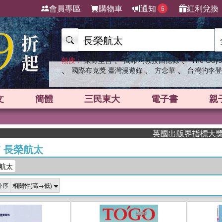
會員專區
購物車
通知
紅利兌換
5
、
、
熱搜：
東野圭吾
高希均教授回憶錄
The Odys
、
、
、
國際布克獎 臺灣漫遊錄
方念華
台灣的李登
文
簡體
三民東大
電子書
親
英國出版界指標大獎肯定！A
/
長榮航太
航太
排序