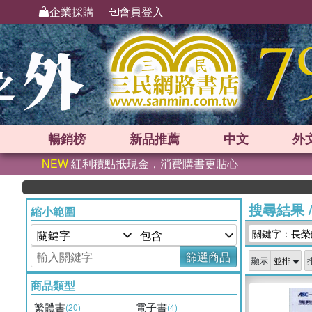
企業採購
會員登入
暢銷榜
新品
推薦
中文
外
NEW
紅利積點抵現金，消費購書更貼心
搜尋結果
縮小範圍
關鍵字：長榮
篩選商品
顯示
商品類型
繁體書
電子書
(20)
(4)