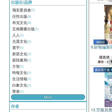
出版社/品牌
飛安委員會
(7)
任性出版
(3)
布克文化
(3)
五南圖書出版
(1)
人人
(1)
允晨文化
(1)
滿額折
9.
財報編製
寰宇
(1)
新苗文化
(1)
優惠價
新陸書局
(1)
庫存：2
方智
(1)
書紐電子書
時報文化
(1)
生活情報
(1)
白象文化
(1)
華泰
(1)
More
作者
13.
空服員