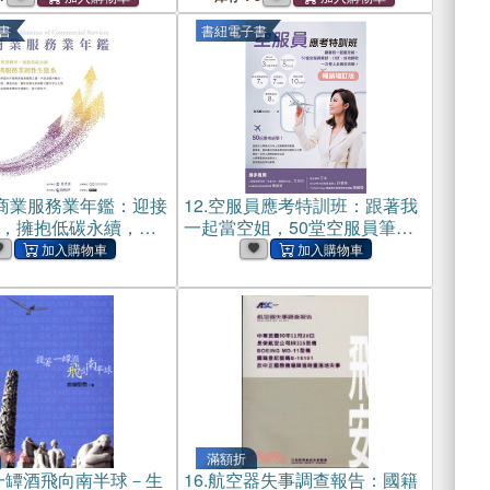
書
書紐電子書
4商業服務業年鑑：迎接
12.
空服員應考特訓班：跟著我
，擁抱低碳永續，建
一起當空姐，50堂空服員筆
性生態系（Chapter
試、口試、成功錄取一次考上
碳有價：臺灣減碳或淨零
必勝全攻略！(電子書)
務業契機）(電子書)
滿額折
一罈酒飛向南半球－生
16.
航空器失事調查報告：國籍