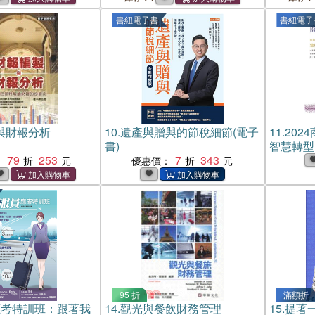
書紐電子書
書紐電子
與財報分析
10.
遺產與贈與的節稅細節(電子
11.
202
書)
智慧轉型
79
253
7
343
構服務業韌
：
優惠價：
10 排
之商業服
95 折
滿額折
應考特訓班：跟著我
14.
觀光與餐飲財務管理
15.
提著