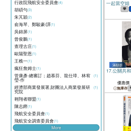
行政院飛航安全委員會
(4)
一起當空姐
試、口試、
胡碩勻
(3)
必勝全攻略！
朱芃穎
(2)
俞海琴、鄭駿豪/譯
(1)
吳錦屏
(1)
曾俊鵬
(1)
查理古庄
(1)
歐陽聖恩
(1)
王樵一
(1)
滿額折
瘋狂詹姆士
(1)
17.
公關共和
管康彥-總審訂；趙慕芬、龍仕璋、林宥
(1)
瑩-作
優惠價
經濟部商業發展署,財團法人商業發展研
(1)
無庫存
究院
翱翔者聯盟
(1)
陳志鏗
(1)
飛航安全委員會
(1)
飛航安全調查委員會
(1)
More