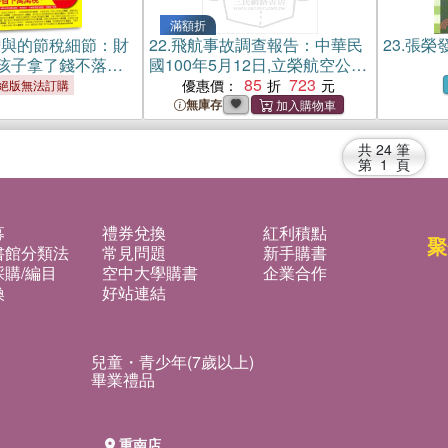
滿額折
贈與的節稅細節：財
22.
飛航事故調查報告：中華民
23.
張榮
孩子拿了錢不落
國100年5月12日,立榮航空公司
麼分，老者心安、
執行BR 806班機任務,MD-90型
85
723
優惠價：
絕版無法訂購
還能省下萬萬稅。
機,國籍標誌及登記號碼B-
無庫存
17917,於桃園機場落地時偏離
跑道
共
24
筆
第
1
頁
募
禮券兌換
紅利積點
聚
書館分類法
常見問題
新手購書
購/編目
空中大學購書
企業合作
換
好站連結
兒童・青少年(7歲以上)
畢業禮品
重南店