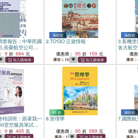
滿額折
滿額折
調查報告：中華民國
2.
TO'GO 泛遊情報
3.
客機塗
8日,長榮航空公司
各大航空
,A330-203型機,國
9
684
95
159
：
優惠價：
優
-16306,靠近日本
庫存 > 10
庫存：
空遭遇晴空亂流
95 折
滿額折
考特訓班：跟著我一
6.
管理學
7.
國際航
50堂空服員筆試、
錄取一次考上必勝
9
405
95
589
：
優惠價：
優惠
【暢銷增訂版】
庫存：1
庫存：