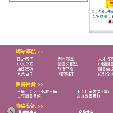
21.
遺產與
產怎麼贈，
跑；遺產怎
少者不爭，
網站導航 >>
關於我們
門市專區
人才招
中文分類
圖書分類法
中國圖
通關密碼
學習平台
圖書館採
異業合作
閱讀潮評
紅利兌
圖書目錄 >>
三民・東大・弘雅三民
小山丘童書(0-6歲)
古籍圖書目錄
古典圖書目錄
聯絡資訊 >>
網路書店
復北店