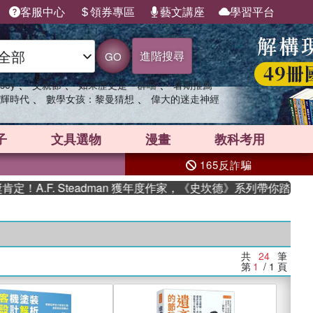
客服中心
領券專區
藝文講座
學習平台
進階搜尋
GO
、
、
、
sey
父親節
如果歷史是一群喵
暑期推薦
、
、
輝時代
數學女孩：黎曼猜想
偉大的迷走神經
子
文具選物
漫畫
教科考用
165反詐騙
.F. Steadman 獲年度作家，《史坎德》系列帶你踏上熱血奇
共
24
筆
第
1
/ 1
頁