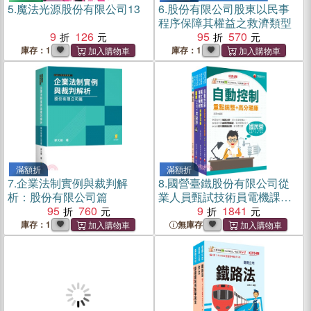
5.
魔法光源股份有限公司13
6.
股份有限公司股東以民事
程序保障其權益之救濟類型
9
126
95
570
庫存：1
庫存：1
滿額折
滿額折
7.
企業法制實例與裁判解
8.
國營臺鐵股份有限公司從
析：股份有限公司篇
業人員甄試技術員電機課文
95
760
版套書（共四冊）
9
1841
庫存：1
無庫存