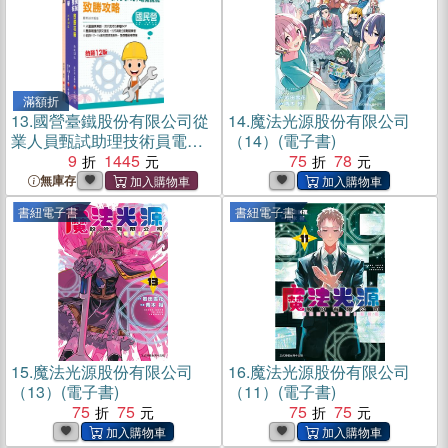
滿額折
13.
國營臺鐵股份有限公司從
14.
魔法光源股份有限公司
業人員甄試助理技術員電務/
（14）(電子書)
電力課文版套書（共三冊）
9
1445
75
78
無庫存
書紐電子書
書紐電子書
15.
魔法光源股份有限公司
16.
魔法光源股份有限公司
（13）(電子書)
（11）(電子書)
75
75
75
75