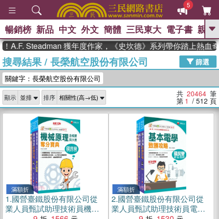
5
暢銷榜
新品
中文
外文
簡體
三民東大
電子書
親子
GO
. Steadman 獲年度作家，《史坎德》系列帶你踏上熱血奇幻旅
搜尋結果
/
長榮航空股份有限公司
、
、
熱搜：
東野圭吾
The Odyssey
篩選
、
、
父親節
如果歷史是一群喵
暑期
關鍵字：長榮航空股份有限公司
、
、
推薦
國際布克獎 臺灣漫遊錄
方
、
、
念華
台灣的李登輝時代
數學女
共
20464
筆
顯示
排序
、
孩：黎曼猜想
偉大的迷走神經
第
1
/ 512
頁
滿額折
滿額折
1.
國營臺鐵股份有限公司從
2.
國營臺鐵股份有限公司從
業人員甄試助理技術員機械
業人員甄試助理技術員電機
課文版套書（共三冊）
9
1566
課文版套書（三冊）
9
1530