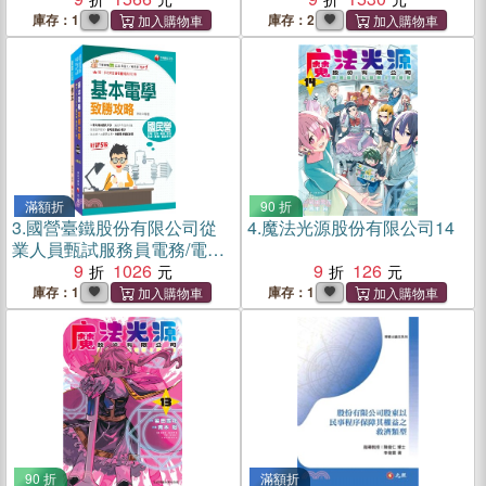
庫存：1
庫存：2
滿額折
90 折
3.
國營臺鐵股份有限公司從
4.
魔法光源股份有限公司14
業人員甄試服務員電務/電力/
電機課文版套書（共二冊）
9
1026
9
126
庫存：1
庫存：1
90 折
滿額折