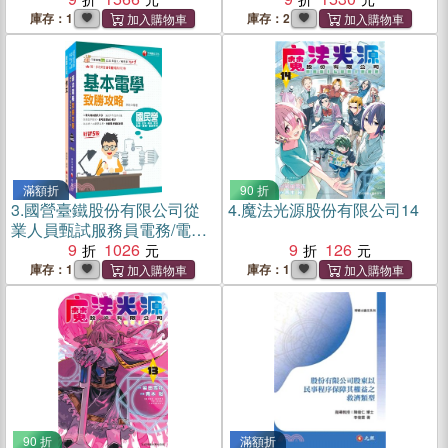
庫存：1
庫存：2
滿額折
90 折
3.
國營臺鐵股份有限公司從
4.
魔法光源股份有限公司14
業人員甄試服務員電務/電力/
電機課文版套書（共二冊）
9
1026
9
126
庫存：1
庫存：1
90 折
滿額折