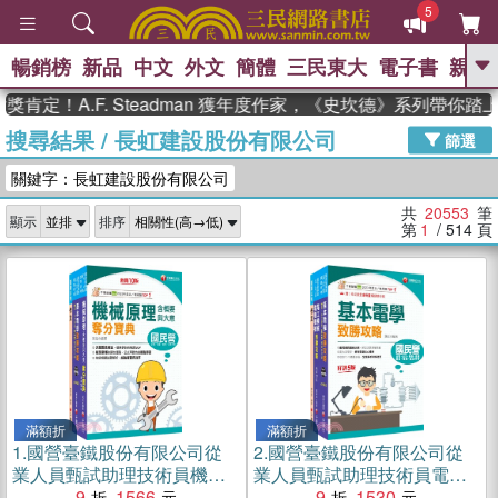
5
暢銷榜
新品
中文
外文
簡體
三民東大
電子書
親子
GO
A.F. Steadman 獲年度作家，《史坎德》系列帶你踏上熱血
搜尋結果
/
長虹建設股份有限公司
、
熱搜：
東野圭吾
高希均教授回憶錄
篩選
、
、
、
The Odyssey
父親節
花開錦
關鍵字：長虹建設股份有限公司
、
、
、
繡
暑期推薦
方念華
台灣的
、
李登輝時代
數學女孩：黎曼猜想
共
20553
筆
顯示
排序
、
、
偉大的迷走神經
如果歷史是一
第
1
/ 514
頁
、
群喵
臺灣漫遊錄
滿額折
滿額折
1.
國營臺鐵股份有限公司從
2.
國營臺鐵股份有限公司從
業人員甄試助理技術員機械
業人員甄試助理技術員電機
課文版套書（共三冊）
9
1566
課文版套書（三冊）
9
1530