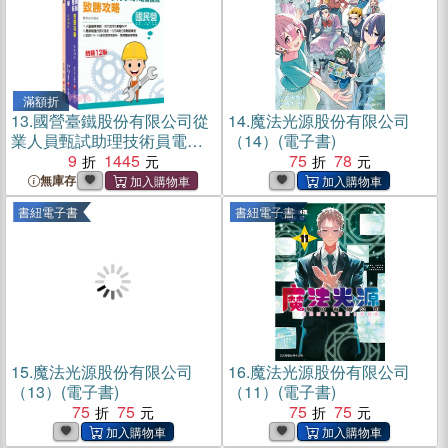
滿額折
13.
國營臺鐵股份有限公司從
14.
魔法光源股份有限公司
業人員甄試助理技術員電務/
（14）(電子書)
電力課文版套書（共三冊）
9
1445
75
78
無庫存
書紐電子書
書紐電子書
15.
魔法光源股份有限公司
16.
魔法光源股份有限公司
（13）(電子書)
（11）(電子書)
75
75
75
75