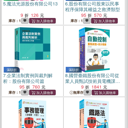
5.
魔法光源股份有限公司13
6.
股份有限公司股東以民事
程序保障其權益之救濟類型
9
126
95
570
庫存：1
庫存：1
滿額折
滿額折
7.
企業法制實例與裁判解
8.
國營臺鐵股份有限公司從
析：股份有限公司篇
業人員甄試技術員電機課文
95
760
版套書（共四冊）
9
1841
庫存：1
無庫存