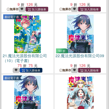
9
126
9
126
無庫存
無庫存
書紐電子書
90 折
21.
魔法光源股份有限公司
22.
魔法光源股份有限公司09
（10）(電子書)
75
75
9
126
無庫存
書紐電子書