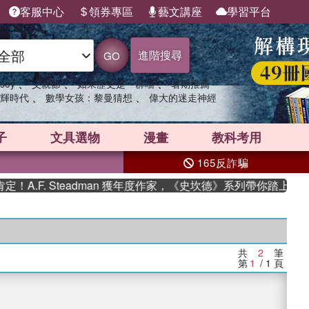
客服中心
領券專區
藝文講座
學習平台
進階搜尋
GO
、
、
、
sey
父親節
如果歷史是一群喵
暑期推薦
、
、
輝時代
數學女孩：黎曼猜想
偉大的迷走神經
子
文具選物
漫畫
教科考用
165反詐騙
.F. Steadman 獲年度作家，《史坎德》系列帶你踏上熱血
共
2
筆
第
1
/ 1
頁