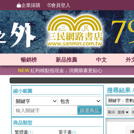
企業採購
會員登入
暢銷榜
新品
推薦
中文
外
NEW
紅利積點抵現金，消費購書更貼心
搜尋結果
縮小範圍
關鍵字：雲豹
篩選商品
顯示
商品類型
繁體書
電子書
(1)
(1)