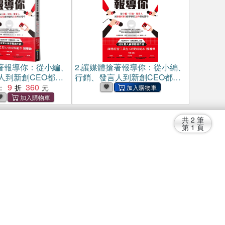
著報導你：從小編、
2.
讓媒體搶著報導你：從小編、
人到新創CEO都得
行銷、發言人到新創CEO都得
光技巧（附照著做
9
360
學的正向曝光技巧(電子書)
：
工具包及新聞稿範
共
2
筆
第
1
頁