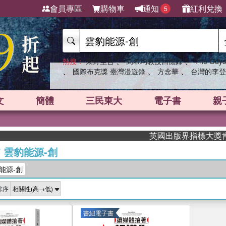
會員專區
購物車
通知
紅利兌換
5
、
、
熱搜：
東野圭吾
高希均教授回憶錄
The Odys
、
、
、
國際布克獎 臺灣漫遊錄
方念華
台灣的李登
文
簡體
三民東大
電子書
親
英國出版界指標大獎肯定！A
/
雲豹能源-創
能源-創
排序
書紐電子書