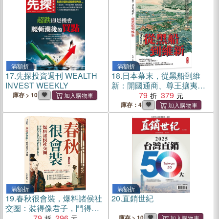
滿額折
滿額折
17.
先探投資週刊 WEALTH
18.
日本幕末，從黑船到維
INVEST WEEKLY
新：開國通商、尊王攘夷、
鳥羽伏見決戰、幕府海
79
379
庫存 > 10
軍……見證德川體制崩解與
庫存：4
近代日本的開端
滿額折
滿額折
19.
春秋很會裝，爆料諸侯社
20.
直銷世紀
交圈：裝得像君子，鬥得像
仇人！用輕快筆法打開春秋
79
296
庫存 > 10