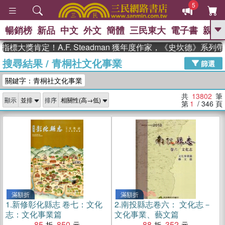
5
暢銷榜
新品
中文
外文
簡體
三民東大
電子書
親子
GO
肯定！A.F. Steadman 獲年度作家，《史坎德》系列帶你踏
搜尋結果
/
青桐社文化事業
、
熱搜：
東野圭吾
高希均教授回憶錄
篩選
、
、
、
The Odyssey
父親節
如果歷
關鍵字：青桐社文化事業
、
、
史是一群喵
暑期推薦
國際布克
、
、
獎 臺灣漫遊錄
方念華
台灣的李
共
13802
筆
顯示
排序
、
、
登輝時代
數學女孩：黎曼猜想
第
1
/ 346
頁
偉大的迷走神經
滿額折
滿額折
1.
新修彰化縣志 卷七：文化
2.
南投縣志卷六： 文化志－
志：文化事業篇
文化事業、藝文篇
85
850
88
352