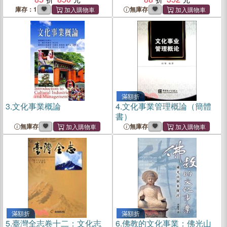
庫存：1
無庫存
滿額折
3.
文化事業概論
4.
文化事業管理概論（簡體
書）
無庫存
無庫存
滿額折
滿額折
5.
臺灣全志卷十二：文化志
6.
佛教的文化事業：佛光山