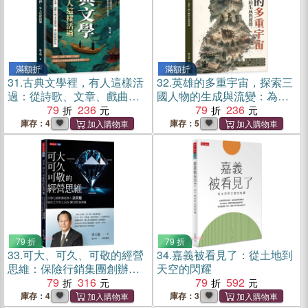
滿額折
滿額折
31.
古典文學裡，有人這樣活
32.
英雄的多重宇宙，探索三
過：從詩歌、文章、戲曲到
國人物的生成與流變：為何
小說，讀懂古典文學的流
79
236
我們愛劉備、恨曹操？看經
79
236
變、形式與精神世界
典如何承載道德判斷、人物
庫存：4
庫存：5
愛憎與時代想像
79 折
79 折
33.
可大、可久、可敬的經營
34.
嘉義被看見了：從土地到
思維：保險行銷集團創辦人
天空的閃耀
梁天龍給你工作與人生的30
79
316
79
592
個智慧錦囊
庫存：4
庫存：3