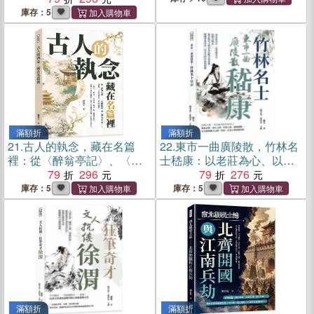
時期的荒唐與精采
庫存：5
滿額折
滿額折
21.
古人的執念，藏在名篇
22.
東市一曲廣陵散，竹林名
裡：從〈醉翁亭記〉、〈岳
士嵇康：以老莊為心、以琴
陽樓記〉到〈湖心亭看
79
296
聲寄志、以絕交明志……從
79
276
雪〉，讀懂二十位文豪的人
正始名士到司馬氏眼中的異
庫存：5
庫存：5
生與成敗
端，從魏晉易代看一代奇才
的自由與悲劇
滿額折
滿額折