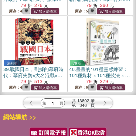
組、國會紛爭、外交壓
79
276
莽改制×淝水之戰×明清易
79
260
力……在社會與政治雙重震
代，超震撼歷史名場面，一
庫存：4
庫存：5
盪中，中國如何逐步走向另
失足成千古恨！
一條道路？
滿額折
79 折
39.
戰國日本，割據的幕府時
40.
畫畫的101種靈感練習：
代：幕府失勢×大名混戰×京
101種媒材 × 101種技法 × 無
都內亂……一部簡史看懂日
79
513
限創作可能
79
379
本戰國分裂、霸權更替與德
庫存：4
庫存：6
川幕府奠定的天下秩序
共
13802
筆
第
346
頁
網站導航 >>