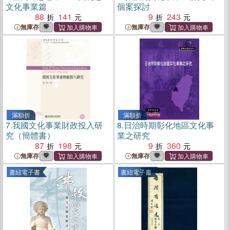
文化事業篇
個案探討
88
141
9
243
無庫存
無庫存
滿額折
滿額折
7.
我國文化事業財政投入研
8.
日治時期彰化地區文化事
究（簡體書）
業之研究
87
198
9
360
無庫存
無庫存
書紐電子書
書紐電子書