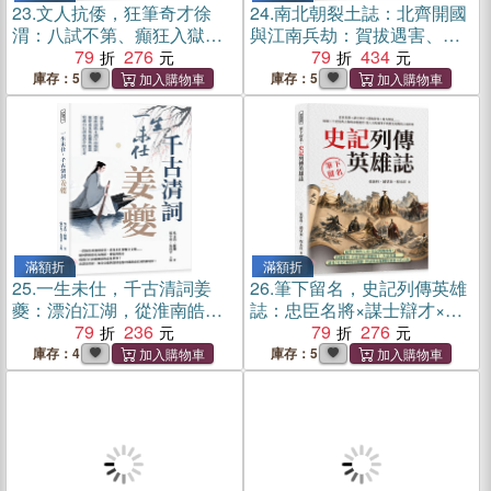
23.
文人抗倭，狂筆奇才徐
24.
南北朝裂土誌：北齊開國
渭：八試不第、癲狂入獄、
與江南兵劫：賀拔遇害、宇
貧病狂疾……從落第書生到
79
276
文接軍、孝武入關、高歡失
79
434
寫意巨匠，徐渭以破碎生命
玉璧、侯景破臺城……北方
庫存：5
庫存：5
震動明代文壇與畫壇
雙雄對峙未決，江南帝國為
何先一步走向崩壞？
滿額折
滿額折
25.
一生未仕，千古清詞姜
26.
筆下留名，史記列傳英雄
夔：漂泊江湖，從淮南皓月
誌：忠臣名將×謀士辯才×隱
到江南梅影，他把南宋的孤
79
236
逸智者×遊方醫家……透過三
79
276
獨與相思，寫成白石詞最清
十位經典人物的命運起伏，
庫存：4
庫存：5
冷的月光
進入司馬遷筆下的歷史現場
與人性世界