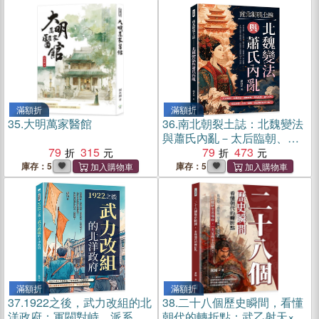
滿額折
滿額折
35.
大明萬家醫館
36.
南北朝裂土誌：北魏變法
與蕭氏內亂－太后臨朝、北
79
315
魏南征、洛陽遷都、漢化改
79
473
制、蕭氏內鬥……南北兩朝
庫存：5
庫存：5
一改革一崩壞，誰能撐住亂
世江山？
滿額折
滿額折
37.
1922之後，武力改組的北
38.
二十八個歷史瞬間，看懂
洋政府：軍閥對峙、派系重
朝代的轉折點：武乙射天×王