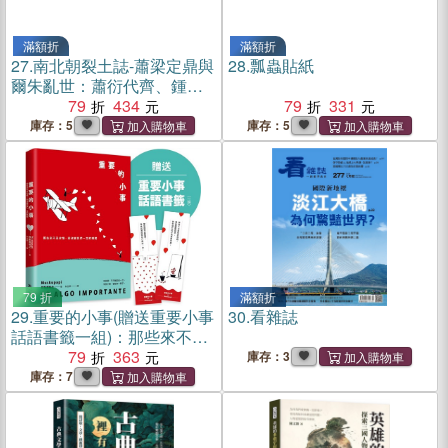
滿額折
滿額折
27.
南北朝裂土誌-蕭梁定鼎與
28.
瓢蟲貼紙
爾朱亂世：蕭衍代齊、鍾離
鏖兵、胡太后亂政、六鎮烽
79
434
79
331
火、爾朱榮入洛……南梁新
庫存：5
庫存：5
朝如何站穩江南，北魏帝國
又如何一步步走向分裂？
79 折
滿額折
29.
重要的小事(贈送重要小事
30.
看雜誌
話語書籤一組)：那些來不及
珍惜，卻改變我們一生的瞬
79
363
庫存：3
間
庫存：7