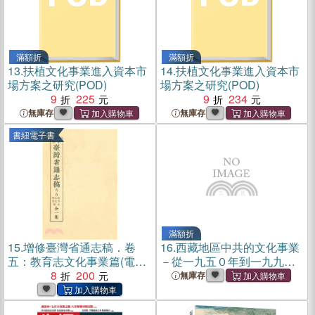
滿額折
滿額折
13.
扶植文化事業進入資本市
14.
扶植文化事業進入資本市
場方案之研究(POD)
場方案之研究(POD)
9
225
9
234
無庫存
無庫存
書紐電子書
滿額折
15.
增修臺灣省通志稿．卷
16.
西藏地區中共的文化事業
五：教育志文化事業篇(電子
－從一九五０年到一九九六
書)
8
200
年
無庫存