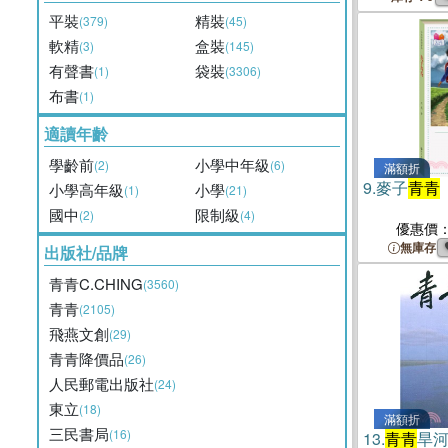
平裝
精裝
(379)
(45)
軟精
盒裝
(3)
(145)
有聲書
袋裝
(1)
(3306)
布書
(1)
適讀年齡
學齡前
小學中年級
(2)
(6)
滿額折
9.
麥子
青青
小學高年級
小學
(1)
(21)
國中
限制級
(2)
(4)
優惠價
無庫存
出版社/品牌
青青C.CHING
(3560)
青青
(2105)
飛燕文創
(29)
青青降價品
(26)
人民郵電出版社
(24)
東立
(18)
滿額折
三民書局
(16)
13.
青青
旱