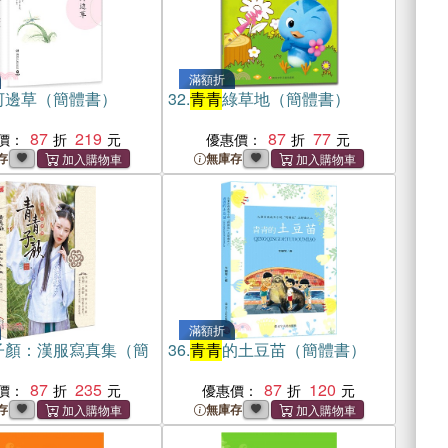
滿額折
河邊草（簡體書）
32.
青青
綠草地（簡體書）
87
219
87
77
價：
優惠價：
存
無庫存
滿額折
子顏：漢服寫真集（簡
36.
青青
的土豆苗（簡體書）
87
235
87
120
價：
優惠價：
存
無庫存