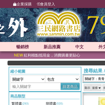
企業採購
會員登入
暢銷榜
新品
推薦
中文
外
NEW
紅利積點抵現金，消費購書更貼心
搜尋結果
縮小範圍
關鍵字：青青
篩選商品
顯示
商品類型
繁體書
簡體書
(293)
(535)