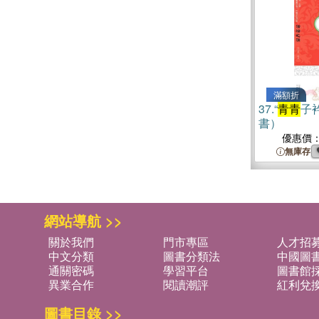
滿額折
37.
“
青青
子
書）
優惠價
無庫存
網站導航 >>
關於我們
門市專區
人才招
中文分類
圖書分類法
中國圖
通關密碼
學習平台
圖書館採
異業合作
閱讀潮評
紅利兌
圖書目錄 >>