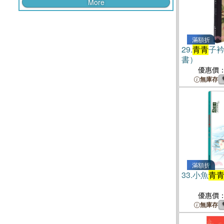
More
滿額折
29.
青青
子衿
書）
優惠價
無庫存
滿額折
33.
小魚
青
優惠價
無庫存