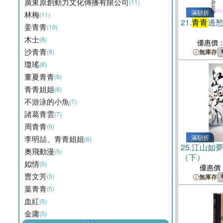
廣東原創動力文化傳播有限公司
(11)
滿額折
林梅
(11)
21.
青青
邊
姜青青
(10)
木士
(8)
優惠價
沙青青
(8)
無庫存
瓊瑤
(8)
董夏青青
(8)
青青姐姐
(8)
不游泳的小魚
(7)
諸葛青雲
(7)
周青青
(6)
滿額折
李明喆、青青姐姐
(6)
25.
江山如夢
奧飛動漫
(5)
（下）
姒情
(5)
優惠價
曹文芳
(5)
無庫存
葉青青
(5)
血紅
(5)
金庸
(5)