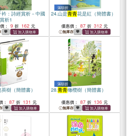
滿額折
子衿：詩經賞析－中國
24.
山是
青青
花是紅（簡體書）
賞析1
9
162
87
312
惠價：
優惠價：
1
無庫存
滿額折
皂莢樹（簡體書）
28.
青青
橄欖樹（簡體書）
87
131
87
136
價：
優惠價：
存
無庫存