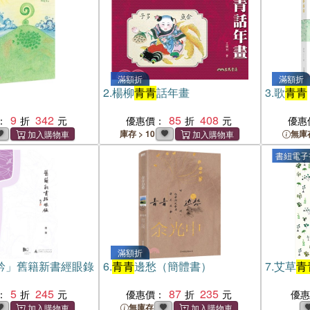
滿額折
滿額折
2.
楊柳
青青
話年畫
3.
歌
青青
9
342
85
408
：
優惠價：
優惠
庫存 > 10
無庫
書紐電子
滿額折
衿」舊籍新書經眼錄
6.
青青
邊愁（簡體書）
7.
艾草
青
5
245
87
235
：
優惠價：
優
無庫存