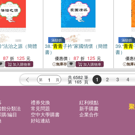
滿額折
滿額折
衿”法治之源（簡體
38.
“
青青
子衿”家國情懷（簡體
39.
“
青青
書）
書）
87
125
87
125
：
優惠價：
優惠
無庫存
無庫
共
6582
筆
1
2
3
4
第
165
頁
募
禮券兌換
紅利積點
聚
書館分類法
常見問題
新手購書
購/編目
空中大學購書
企業合作
換
好站連結