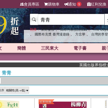
會員專區
購物車
通知
紅利兌換
5
、
、
熱搜：
東野圭吾
高希均教授回憶錄
The Odys
、
、
、
國際布克獎 臺灣漫遊錄
方念華
台灣的李登
文
簡體
三民東大
電子書
親
英國出版界指標大獎肯定！A.
/
青青
排序
紅利兌換