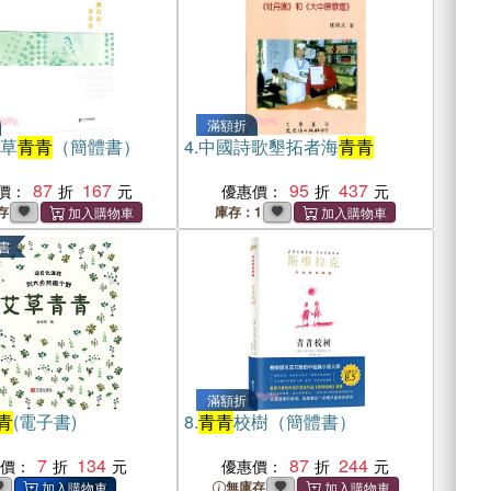
滿額折
草
青青
（簡體書）
4.
中國詩歌墾拓者海
青青
87
167
95
437
價：
優惠價：
存
庫存：1
書
滿額折
青
(電子書)
8.
青青
校樹（簡體書）
7
134
87
244
惠價：
優惠價：
無庫存