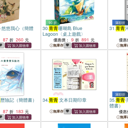
90 折
滿額折
‧悠悠我心（簡體
30.
青青
珊瑚島 Blue
31.
青青
Lagoon〈桌上遊戲〉
87
260
9
891
：
優惠價：
優惠
無庫存
無庫
滿額折
青
歷險記（簡體書）
34.
青青
文本日期印章
35.
青青
體書）
87
183
：
無庫存
優惠
無庫