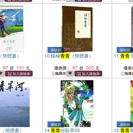
滿額折
滿額折
（簡體書）
10.
楊柳
青青
（簡體書）
11.
青青
87
131
87
303
：
優惠價：
優惠
無庫存
無庫
滿額折
滿額折
河（簡體書）
14.
青青
何盼草05
15.
青青