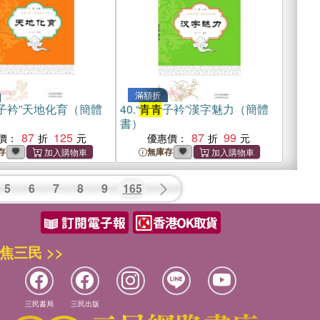
滿額折
子衿”天地化育（簡體
40.
“
青青
子衿”漢字魅力（簡體
書）
87
125
87
99
價：
優惠價：
存
無庫存
5
6
7
8
9
165
焦三民 >>
三民書局
三民出版