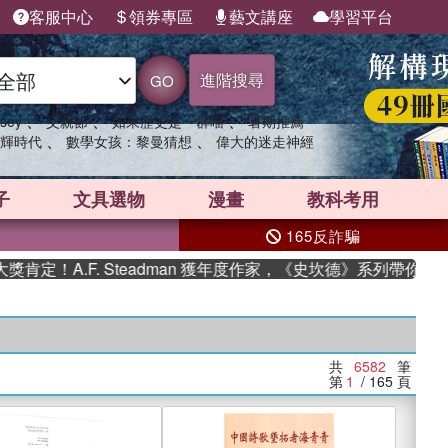
客服中心
領券專區
藝文講座
學習平台
進階搜尋
GO
、
、
、
sey
父親節
如果歷史是一群喵
暑期推薦
、
、
輝時代
數學女孩：黎曼猜想
偉大的迷走神經
子
文具選物
漫畫
教科考用
165反詐騙
F. Steadman 獲年度作家，《史坎德》系列帶你踏上熱血奇幻
共
6582
筆
第
1
/ 165
頁