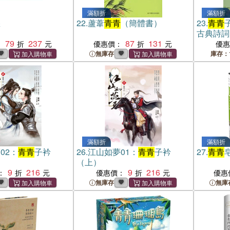
滿額折
滿額折
愁
22.
蘆葦
青青
（簡體書）
23.
青青
古典詩詞
79
237
87
131
：
優惠價：
優
無庫存
庫存：
滿額折
滿額折
02：
青青
子衿
26.
江山如夢01：
青青
子衿
27.
青青
（上）
9
216
9
216
：
優惠價：
優惠
無庫存
無庫