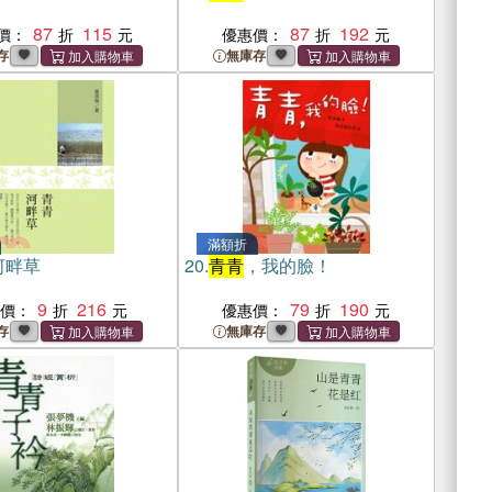
87
115
87
192
價：
優惠價：
存
無庫存
滿額折
河畔草
20.
青青
，我的臉！
9
216
79
190
惠價：
優惠價：
存
無庫存