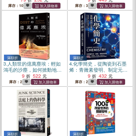
生存
庫存：10
庫存：3
滿額折
滿額折
3.
人類世的億萬塵埃：輕如
4.
化學簡史，從陶瓷到石墨
鴻毛的沙塵，如何掀動地球
烯：青黴素發明、制定元素
尺度的巨變？
9
522
週期表、核磁共振、碳14定
9
432
年法……科學是如何從火藥
庫存：2
庫存：2
走到量子新能源？
滿額折
滿額折