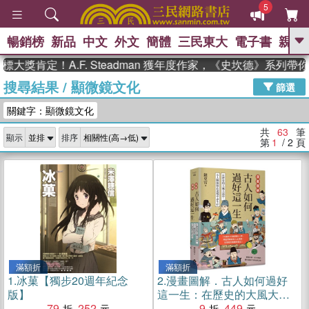
5
暢銷榜
新品
中文
外文
簡體
三民東大
電子書
親子
GO
定！A.F. Steadman 獲年度作家，《史坎德》系列帶你踏上
搜尋結果
/
顯微鏡文化
、
熱搜：
東野圭吾
高希均教授回憶錄
篩選
、
、
、
The Odyssey
父親節
如果歷
關鍵字：顯微鏡文化
、
、
史是一群喵
暑期推薦
國際布克
、
、
獎 臺灣漫遊錄
方念華
台灣的李
共
63
筆
顯示
排序
、
、
登輝時代
數學女孩：黎曼猜想
第
1
/ 2
頁
偉大的迷走神經
滿額折
滿額折
1.
冰菓【獨步20週年紀念
2.
漫畫圖解．古人如何過好
版】
這一生：在歷史的大風大浪
79
252
中，小人物如何在逆境中求
9
449