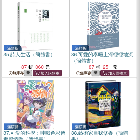
滿額折
滿額折
35.
詩人生活（簡體書）
36.
可愛的泰晤士河輕輕地流
（簡體書）
87
360
87
251
無庫存
無庫存
滿額折
滿額折
37.
可愛的科學：哇哦色彩傳
38.
藝術家自我修養（簡體
遞感情嗎（簡體書）
書）