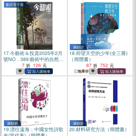
走到量子新能源？(電子書)
書紐電子書
滿額折
17.
今藝術＆投資2025年2月
18.
仰望天空的少年(全三冊)
號NO．389:藝術中的自然史
（簡體書）
I(電子書)
7
126
87
752
無庫存
滿額折
滿額折
19.
漂往遠海：中國女性詩歌
20.
材料研究方法（簡體書）
史(當代卷)（簡體書）