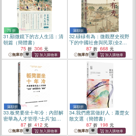
75 折
滿額折
31.
顯微鏡下的古人生活：清
32.
碌碌有為：微觀歷史視野
朝篇（簡體書）
下的中國社會與民眾(全2冊)
75
306
（簡體書）
87
668
無庫存
無庫存
滿額折
滿額折
33.
板凳要坐十年冷：內部解
34.
我們應當做好人：蕭楚女
密華為人才管理‧“士兵”如何
散文選（簡體書）
成長為“將軍”（簡體書）
87
412
87
198
無庫存
無庫存