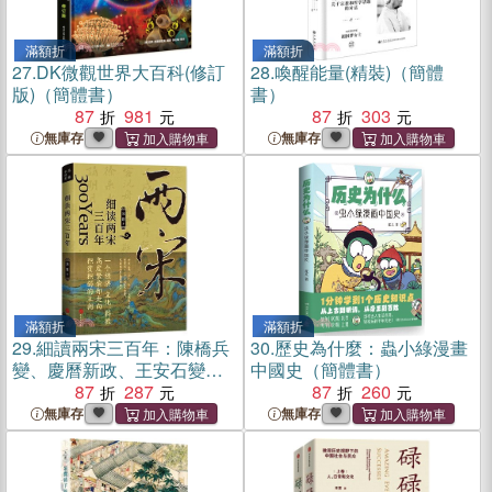
滿額折
滿額折
27.
DK微觀世界大百科(修訂
28.
喚醒能量(精裝)（簡體
版)（簡體書）
書）
87
981
87
303
無庫存
無庫存
滿額折
滿額折
29.
細讀兩宋三百年：陳橋兵
30.
歷史為什麼：蟲小綠漫畫
變、慶曆新政、王安石變
中國史（簡體書）
法……汴京之圍、厓山海
87
287
87
260
戰，文治帝國的困局與變革
無庫存
無庫存
（簡體書）