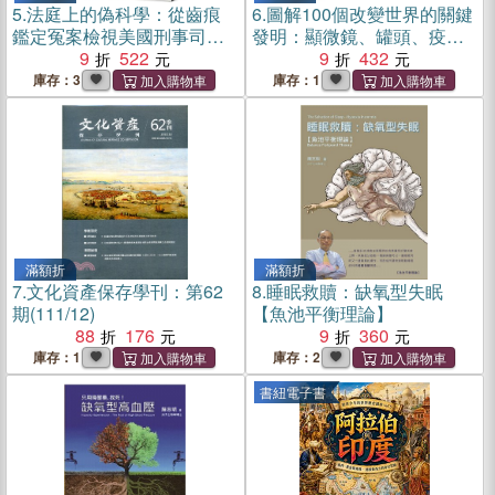
5.
法庭上的偽科學：從齒痕
6.
圖解100個改變世界的關鍵
鑑定冤案檢視美國刑事司法
發明：顯微鏡、罐頭、疫
系統中的垃圾科學
9
522
苗……見證那些顛覆人類生
9
432
活的創意奇想
庫存：3
庫存：1
滿額折
滿額折
7.
文化資產保存學刊：第62
8.
睡眠救贖：缺氧型失眠
期(111/12)
【魚池平衡理論】
88
176
9
360
庫存：1
庫存：2
書紐電子書