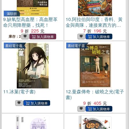
滿額折
9.
缺氧型高血壓：高血壓革
10.
阿拉伯與印度：香料、黃
命只用降壓藥，找死！
金與商隊，連接東西方的奇
9
225
幻冒險(電子書)
7
196
庫存：2
書紐電子書
書紐電子書
11.
冰菓(電子書)
12.
曼森傳奇：破曉之光(電子
書)
9
405