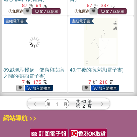
87
94
87
287
無庫存
無庫存
書紐電子書
書紐電子書
39.
缺氧型慢病：健康和疾病
40.
午後的病房課(電子書)
之間的疾病(電子書)
7
175
7
210
共
63
筆
第
2
頁
網站導航 >>