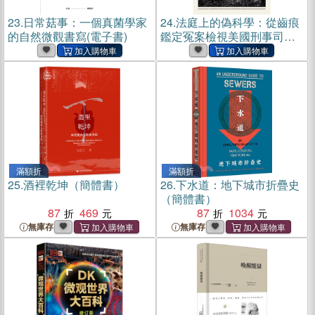
23.
日常菇事：一個真菌學家
24.
法庭上的偽科學：從齒痕
的自然微觀書寫(電子書)
鑑定冤案檢視美國刑事司法
系統中的垃圾科學(電子書)
滿額折
滿額折
25.
酒裡乾坤（簡體書）
26.
下水道：地下城市折疊史
（簡體書）
87
469
87
1034
無庫存
無庫存