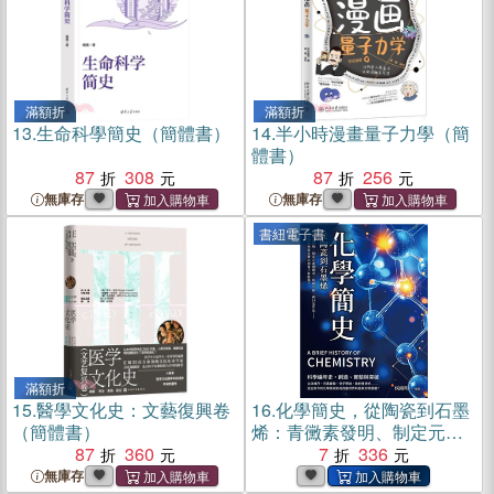
滿額折
滿額折
13.
生命科學簡史（簡體書）
14.
半小時漫畫量子力學（簡
體書）
87
308
87
256
無庫存
無庫存
書紐電子書
滿額折
15.
醫學文化史：文藝復興卷
16.
化學簡史，從陶瓷到石墨
（簡體書）
烯：青黴素發明、制定元素
87
360
週期表、核磁共振、碳14定
7
336
年法……科學是如何從火藥
無庫存