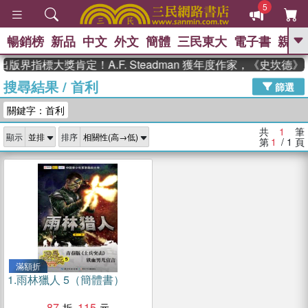
5
暢銷榜
新品
中文
外文
簡體
三民東大
電子書
親子
GO
出版界指標大獎肯定！A.F. Steadman 獲年度作家，《史坎
搜尋結果
/
首利
、
熱搜：
東野圭吾
高希均教授回憶錄
篩選
、
、
、
The Odyssey
父親節
花開錦
關鍵字：首利
、
、
、
繡
暑期推薦
方念華
台灣的
、
李登輝時代
數學女孩：黎曼猜想
共
1
筆
顯示
排序
、
、
偉大的迷走神經
如果歷史是一
第
1
/ 1
頁
、
群喵
臺灣漫遊錄
滿額折
1.
雨林獵人 5（簡體書）
87
115