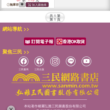
無庫存
共
1
筆
第
1
頁
網站導航 >>
聚焦三民 >>
三民書局
三民出版
本站著作權屬弘雅三民圖書股份有限公司