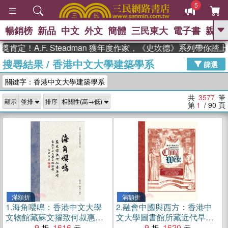
5
暢銷榜
新品
中文
外文
簡體
三民東大
電子書
親子
GO
.F. Steadman 獲年度作家，《史坎德》系列帶你踏上熱血
搜尋結果
/
香港中文大學建築學系
、
熱搜：
東野圭吾
高希均教授回憶錄
篩選
、
、
、
The Odyssey
父親節
如果歷
關鍵字：香港中文大學建築學系
、
、
史是一群喵
暑期推薦
國際布克
、
、
獎 臺灣漫遊錄
方念華
台灣的李
共
3577
筆
顯示
排序
、
、
登輝時代
數學女孩：黎曼猜想
第
1
/ 90
頁
偉大的迷走神經
滿額折
滿額折
1.
海角嚶鳴：香港中文大學
2.
融會中國與西方：香港中
文物館藏蘇文擢致何叔惠函
文大學圖書館所藏近代早期
牘
9
1616
西方漢學要籍
9
1620