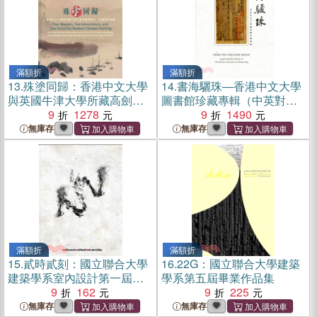
滿額折
滿額折
13.
殊塗同歸：香港中文大學
14.
書海驪珠―香港中文大學
與英國牛津大學所藏高劍
圖書館珍藏專輯（中英對
父、呂壽琨作品展
9
1278
照）
9
1490
無庫存
無庫存
滿額折
滿額折
15.
貳時貳刻：國立聯合大學
16.
22G：國立聯合大學建築
建築學系室內設計第一屆全
學系第五屆畢業作品集
體同學作品集
9
162
9
225
無庫存
無庫存