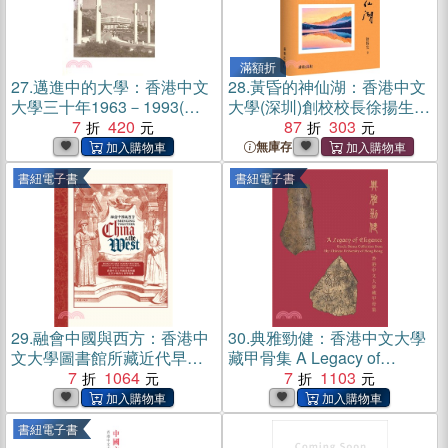
滿額折
27.
邁進中的大學：香港中文
28.
黃昏的神仙湖：香港中文
大學三十年1963－1993(電
大學(深圳)創校校長徐揚生繼
子書)
7
420
《擺渡人》之後的又一全新
87
303
散文集（簡體書）
無庫存
書紐電子書
書紐電子書
29.
融會中國與西方：香港中
30.
典雅勁健：香港中文大學
文大學圖書館所藏近代早期
藏甲骨集 A Legacy of
西方漢學要籍(電子書)
7
1064
Elegance: Oracle Bones
7
1103
Collection from The Chinese
University of Hong Kong(電
書紐電子書
子書)