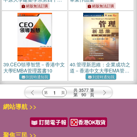
屆畢業作品集
絕版無法訂購
絕版無法訂購
39.
CEO領導智慧－香港中文
40.
管理新思維：企業成功之
大學EMBA管理叢書10
道－香港中文大學EMA管理
叢
到貨時通知我
到貨時通知我
共
3577
筆
第
90
頁
網站導航 >>
聚焦三民 >>