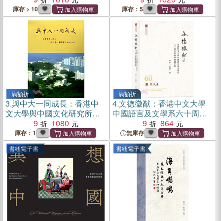
庫存 > 10
庫存：5
滿額折
滿額折
3.
與中大一同成長：香港中
4.
文德徽猷：香港中文大學
文大學與中國文化研究所圖
中國語言及文學系六十周年
史1949-1997
9
1080
系慶學術論文集
9
864
庫存：1
無庫存
書紐電子書
書紐電子書