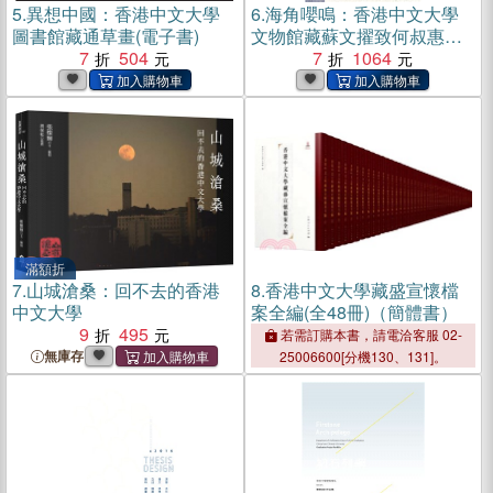
5.
異想中國：香港中文大學
6.
海角嚶鳴：香港中文大學
圖書館藏通草畫(電子書)
文物館藏蘇文擢致何叔惠函
7
504
牘(電子書)
7
1064
滿額折
7.
山城滄桑：回不去的香港
8.
香港中文大學藏盛宣懷檔
中文大學
案全編(全48冊)（簡體書）
9
495
若需訂購本書，請電洽客服 02-
無庫存
25006600[分機130、131]。