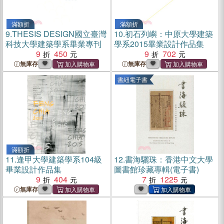
滿額折
滿額折
9.
THESIS DESIGN國立臺灣
10.
初石列嶼：中原大學建築
科技大學建築學系畢業專刊
學系2015畢業設計作品集
9
450
9
702
無庫存
無庫存
書紐電子書
滿額折
11.
逢甲大學建築學系104級
12.
書海驪珠：香港中文大學
畢業設計作品集
圖書館珍藏專輯(電子書)
9
404
7
1225
無庫存