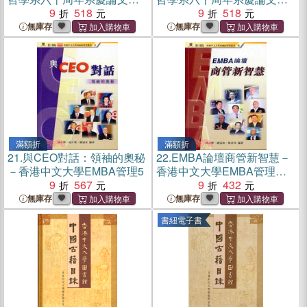
集．同寅卷
9
518
集．校友卷
9
518
無庫存
無庫存
滿額折
滿額折
21.
與CEO對話：領袖的奧秘
22.
EMBA論壇商管新智慧－
－香港中文大學EMBA管理5
香港中文大學EMBA管理叢
9
567
書6
9
432
無庫存
無庫存
書紐電子書