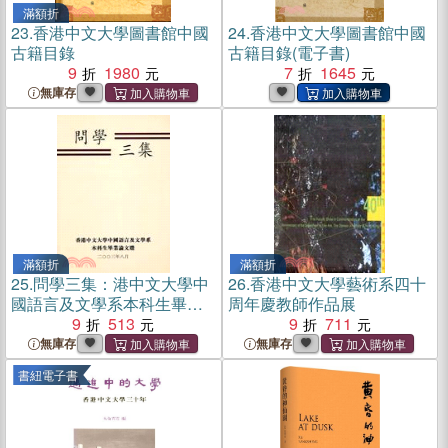
滿額折
23.
香港中文大學圖書館中國
24.
香港中文大學圖書館中國
古籍目錄
古籍目錄(電子書)
9
1980
7
1645
無庫存
滿額折
滿額折
25.
問學三集：港中文大學中
26.
香港中文大學藝術系四十
國語言及文學系本科生畢業
周年慶教師作品展
論文集
9
513
9
711
無庫存
無庫存
書紐電子書