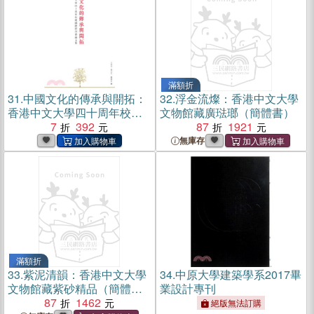
滿額折
31.
中國文化的傳承與開拓：
32.
浮金流燦：香港中文大學
香港中文大學四十周年校慶
文物館藏廣琺瑯（簡體書）
國際硏討會論文集(電子書)
7
392
87
1921
無庫存
滿額折
33.
紫泥清韻：香港中文大學
34.
中原大學建築學系2017畢
文物館藏紫砂精品（簡體
業設計專刊
書）
87
1462
絕版無法訂購