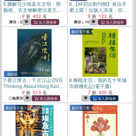
5.
圖解兒少埃及古文明：用
6.
【特別企劃刊物】各位不
藝術、古文物解密法老王的
要上當！出版人浪漫，但做
世界
9
432
書不浪漫
9
122
庫存：2
庫存 > 10
書紐電子書
滿額折
7.
香江懷古：千古江山 DVD
8.
種植生活：我的五十年城
Thinking About Hong Kong's
市耕種札記(電子書)
Past：A History of 7,000
9
513
7
420
Years
無庫存
書紐電子書
書紐電子書