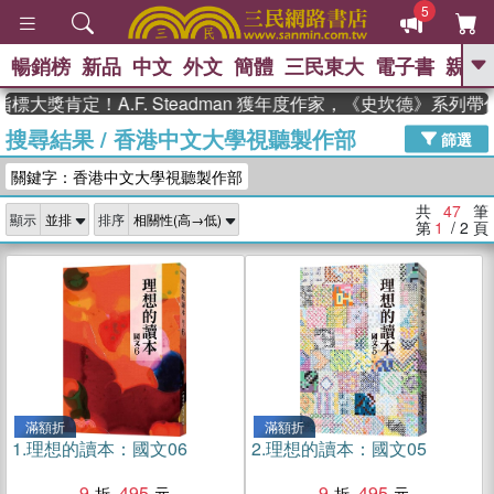
5
暢銷榜
新品
中文
外文
簡體
三民東大
電子書
親子
GO
定！A.F. Steadman 獲年度作家，《史坎德》系列帶你踏
搜尋結果
/
香港中文大學視聽製作部
、
熱搜：
東野圭吾
高希均教授回憶錄
篩選
、
、
、
The Odyssey
父親節
如果歷
關鍵字：香港中文大學視聽製作部
、
、
史是一群喵
暑期推薦
國際布克
、
、
獎 臺灣漫遊錄
方念華
台灣的李
共
47
筆
顯示
排序
、
、
登輝時代
數學女孩：黎曼猜想
第
1
/ 2
頁
偉大的迷走神經
滿額折
滿額折
1.
理想的讀本：國文06
2.
理想的讀本：國文05
9
495
9
495