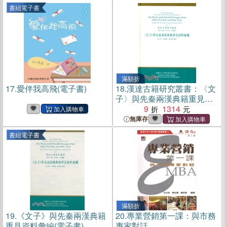
書紐電子書
滿額折
17.
愛伴我高飛(電子書)
18.
漢達古籍研究叢書：〈文
子〉與先秦兩漢典籍重見資
料彙編
9
1314
無庫存
書紐電子書
滿額折
19.
《文子》與先秦兩漢典籍
20.
專業營銷第一課：與市務
重見資料彙編(電子書)
專家對話