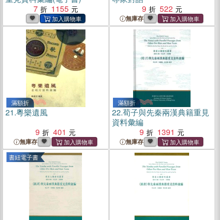
7
1155
9
522
無庫存
滿額折
滿額折
21.
粵樂遺風
22.
荀子與先秦兩漢典籍重見
資料彙編
9
401
9
1391
無庫存
無庫存
書紐電子書