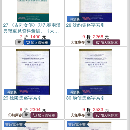
滿額折
27.
《古列女傳》與先秦兩漢
28.
沈約集逐字索引
典籍重見資料彙編、《大戴
禮記》與先秦兩漢典籍重見
7
1400
9
2268
資料彙編(電子書)
無庫存
滿額折
滿額折
29.
徐陵集逐字索引
30.
庾信集逐字索引
9
2304
9
2583
無庫存
無庫存
書紐電子書
書紐電子書