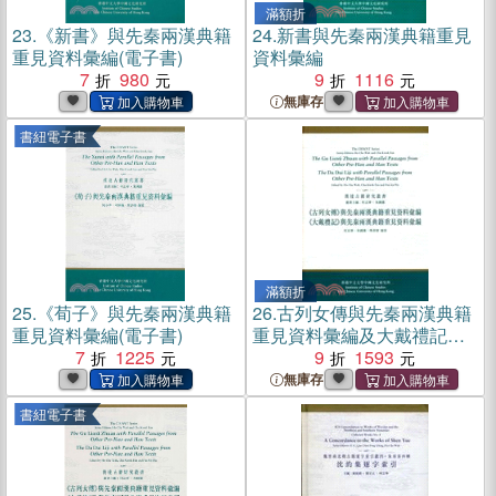
滿額折
23.
《新書》與先秦兩漢典籍
24.
新書與先秦兩漢典籍重見
重見資料彙編(電子書)
資料彙編
7
980
9
1116
無庫存
書紐電子書
滿額折
25.
《荀子》與先秦兩漢典籍
26.
古列女傳與先秦兩漢典籍
重見資料彙編(電子書)
重見資料彙編及大戴禮記與
7
1225
先秦
9
1593
無庫存
書紐電子書