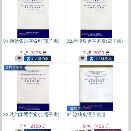
31.
庾信集逐字索引(電子書)
32.
徐陵集逐字索引(電子書)
7
2275
7
2030
書紐電子書
滿額折
33.
沈約集逐字索引(電子書)
34.
謝朓集逐字索引
7
2100
9
1436