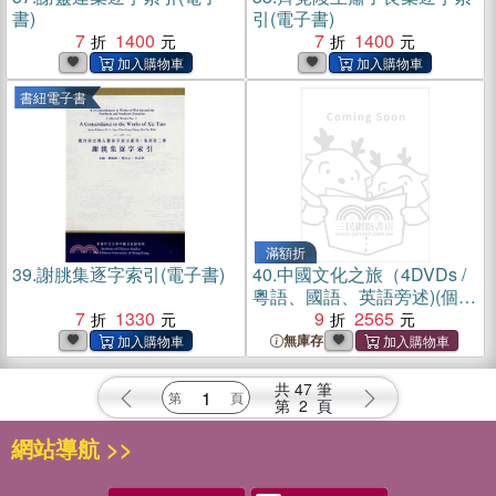
書)
引(電子書)
7
1400
7
1400
書紐電子書
滿額折
39.
謝朓集逐字索引(電子書)
40.
中國文化之旅（4DVDs /
粵語、國語、英語旁述)(個人
7
1330
/ 家用版）
9
2565
無庫存
共
47
筆
第
2
頁
網站導航 >>