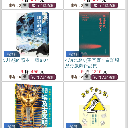
庫存：3
庫存：3
滿額折
滿額折
3.
理想的讀本：國文07
4.
詩比歷史更真實？白耀燦
歷史戲劇作品集
9
495
9
1215
庫存：4
庫存：2
滿額折
滿額折