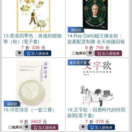
滿額折
13.
香港四季色：身邊的植物
14.
Ray Dalio鱷王煉金術：
學（秋）(電子書)
資產配置制勝 全天候賺回報
7
336
9
756
無庫存
書紐電子書
滿額折
15.
浮世清音（一套三冊）
16.
文字欲：回應時代的特寫
新聞(電子書)
9
3402
7
378
無庫存