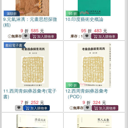
滿額折
95 折
9.
元氣淋漓：元畫思想探微
10.
印度藝術史概論
(精)
9
585
95
483
無庫存
庫存：1
書紐電子書
90 折
11.
西周青銅彝器彙考(電子
12.
西周青銅彝器彙考
書)
（POD）
7
252
9
324
無庫存