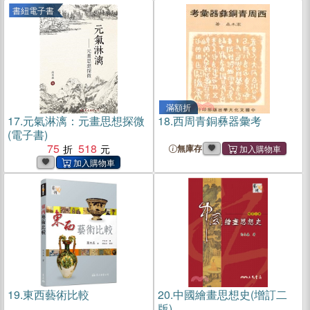
書紐電子書
滿額折
17.
元氣淋漓：元畫思想探微
18.
西周青銅彝器彙考
(電子書)
75
518
無庫存
19.
東西藝術比較
20.
中國繪畫思想史(增訂二
版)