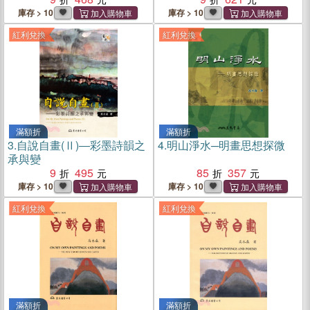
庫存 > 10
庫存 > 10
紅利兌換
紅利兌換
滿額折
滿額折
3.
自說自畫(Ⅱ)―彩墨詩韻之
4.
明山淨水─明畫思想探微
承與變
9
495
85
357
庫存 > 10
庫存 > 10
紅利兌換
紅利兌換
滿額折
滿額折