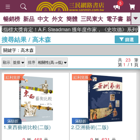
5
暢銷榜
新品
中文
外文
簡體
三民東大
電子書
親子
GO
大獎肯定！A.F. Steadman 獲年度作家，《史坎德》系列帶
搜尋結果
/
高木森
、
熱搜：
東野圭吾
高希均教授回憶錄
篩選
、
、
、
The Odyssey
父親節
如果歷
關鍵字：高木森
、
、
史是一群喵
暑期推薦
國際布克
、
、
獎 臺灣漫遊錄
方念華
台灣的李
共
23
筆
顯示
排序
、
、
登輝時代
數學女孩：黎曼猜想
第
1
/ 1
頁
偉大的迷走神經
紅利兌換
紅利兌換
滿額折
滿額折
1.
東西藝術比較(二版)
2.
亞洲藝術(二版)
9
468
9
621