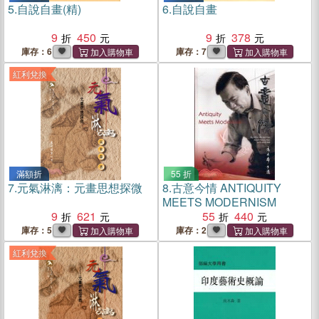
5.
自說自畫(精)
6.
自說自畫
9
450
9
378
庫存：6
庫存：7
紅利兌換
滿額折
55 折
7.
元氣淋漓：元畫思想探微
8.
古意今情 ANTIQUITY
MEETS MODERNISM
9
621
55
440
庫存：5
庫存：2
紅利兌換