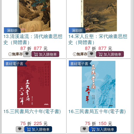
滿額折
滿額折
13.
清溪遠流：清代繪畫思想
14.
宋人丘壑：宋代繪畫思想
史（簡體書）
史（簡體書）
87
877
87
877
無庫存
無庫存
書紐電子書
書紐電子書
15.
三民書局六十年(電子書)
16.
三民書局五十年(電子書)
75
225
75
150