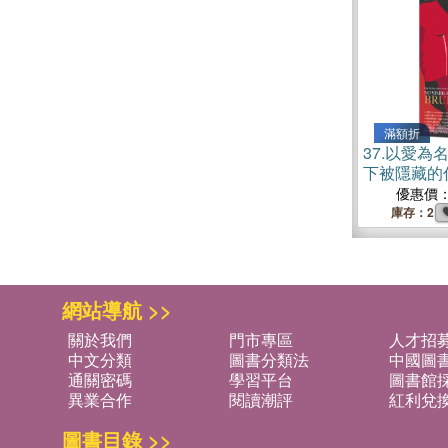
滿額折
37.
以愛為
下被隱藏的
優惠價
庫存：2
網站導航 >>
關於我們
門市專區
人才招
中文分類
圖書分類法
中國圖
通關密碼
學習平台
圖書館採
異業合作
閱讀潮評
紅利兌
圖書目錄 >>