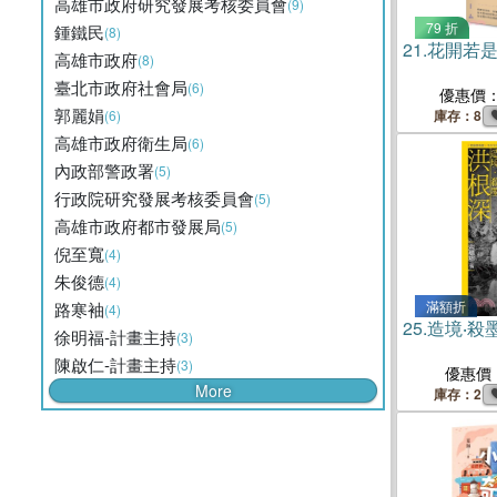
高雄市政府研究發展考核委員會
(9)
79 折
鍾鐵民
(8)
21.
花開若
高雄市政府
(8)
臺北市政府社會局
(6)
優惠價
郭麗娟
(6)
庫存：8
高雄市政府衛生局
(6)
內政部警政署
(5)
行政院研究發展考核委員會
(5)
高雄市政府都市發展局
(5)
倪至寬
(4)
朱俊德
(4)
滿額折
路寒袖
(4)
25.
造境‧殺墨
徐明福-計畫主持
(3)
陳啟仁-計畫主持
(3)
優惠價
More
庫存：2