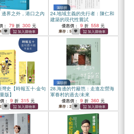
滿額折
：邊界之外，港口之內
24.
地域主義的先行者：陳仁和
建築的現代性嘗試
79
300
9
558
價：
優惠價：
4
庫存：5
滿額折
臺灣史【時報五十‧金句
28.
海邊的竹籬笆：走進左營海
量版】
軍眷村的過去/未來
9
315
9
360
惠價：
優惠價：
2
庫存：2