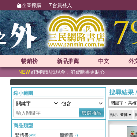
企業採購
會員登入
暢銷榜
新品
推薦
中文
外
NEW
紅利積點抵現金，消費購書更貼心
搜尋結果
縮小範圍
關鍵字：高雄
篩選商品
顯示
商品類型
繁體書
簡體書
(496)
(7)