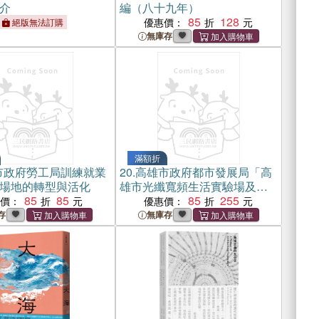
介
編（八十九年）
85
128
優惠價：
絕版無法訂購
無庫存
滿額折
市政府勞工局訓練就業
20.
高雄市政府都市發展局「高
場地的轉型與活化
雄市光纖寬頻生活實驗場及商
85
85
業營運模式規劃案」定稿總結
85
255
惠價：
優惠價：
報告書
存
無庫存