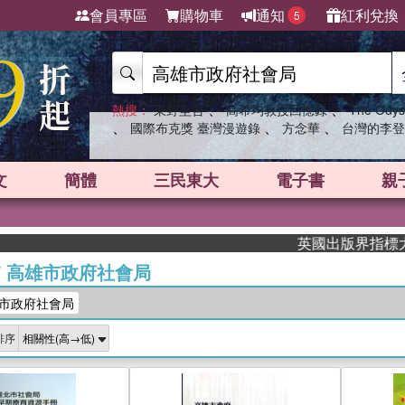
會員專區
購物車
通知
紅利兌換
5
、
、
熱搜：
東野圭吾
高希均教授回憶錄
The Odys
、
、
、
國際布克獎 臺灣漫遊錄
方念華
台灣的李登
文
簡體
三民東大
電子書
親
英國出版界指標大獎肯定！A.
/
高雄市政府社會局
市政府社會局
排序