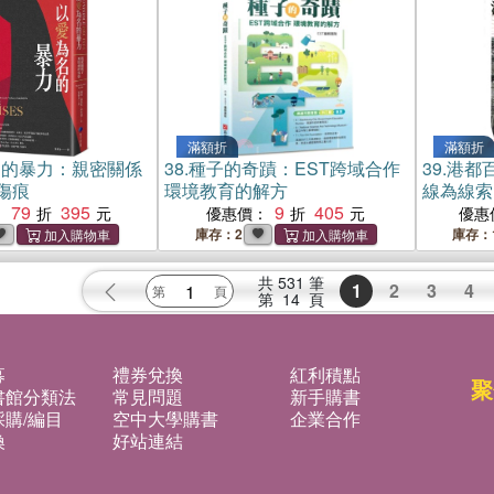
滿額折
滿額折
名的暴力：親密關係
38.
種子的奇蹟：EST跨域合作
39.
港都
傷痕
環境教育的解方
線為線索
79
395
9
405
：
優惠價：
優惠
庫存：2
庫存：
共
531
筆
1
2
3
4
第
14
頁
募
禮券兌換
紅利積點
聚
書館分類法
常見問題
新手購書
購/編目
空中大學購書
企業合作
換
好站連結