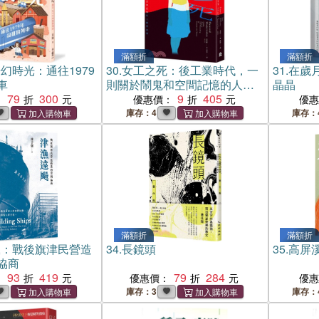
滿額折
滿額折
幻時光：通往1979
30.
女工之死：後工業時代，一
31.
在歲
車
則關於鬧鬼和空間記憶的人類
晶晶
79
300
學敘事
9
405
：
優惠價：
優
庫存：4
庫存：
滿額折
滿額折
颺：戰後旗津民營造
34.
長鏡頭
35.
高屏溪
協商
93
419
79
284
：
優惠價：
優
庫存：3
庫存：