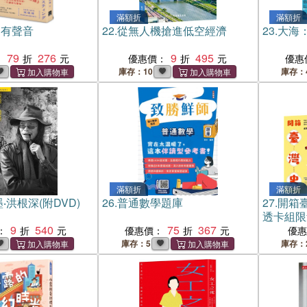
滿額折
滿額折
是有聲音
22.
從無人機搶進低空經濟
23.
大海
79
276
9
495
：
優惠價：
優惠
庫存：10
庫存：
滿額折
滿額折
‧洪根深(附DVD)
26.
普通數學題庫
27.
開箱
透卡組限
9
540
75
367
：
優惠價：
優
庫存：5
庫存：