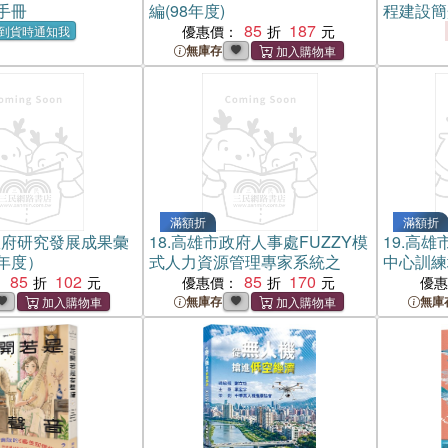
手冊
編(98年度)
程建設簡
85
187
優惠價：
到貨時通知我
無庫存
滿額折
滿額折
政府研究發展成果彙
18.
高雄市政府人事處FUZZY模
19.
高雄
年度）
式人力資源管理專家系統之
中心訓練
85
102
85
170
：
優惠價：
優
無庫存
無庫