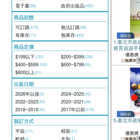
電子書
政府出版品
(28)
(433)
商品狀態
可訂購
無法訂購
(473)
(58)
有庫存
無庫存
(71)
(460)
滿額折
1.
臺北市政
商品定價
療育資源手
優惠價
$199以下
$200~$399
(132)
(239)
無庫存
$400~$599
$600~$799
(103)
(26)
$800以上
(31)
出版日期
2026年以後
2024~2025
(5)
(25)
2022~2023
2020~2021
(25)
(28)
2018~2019
2017年以前
(26)
(379)
滿額折
5.
臺北市政府
裝訂方式
平裝
精裝
(111)
(31)
優惠價
軟精
盒裝
(3)
(1)
無庫存