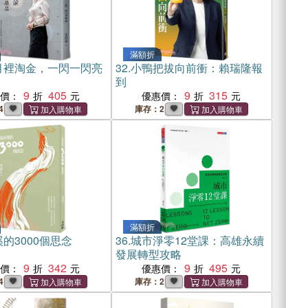
滿額折
月裡淘金，一閃一閃亮
32.
小鴨把拔向前衝：賴瑞隆報
到
9
405
9
315
惠價：
優惠價：
4
庫存：2
滿額折
的3000個思念
36.
城市淨零12堂課：高雄永續
發展轉型攻略
9
342
9
495
惠價：
優惠價：
4
庫存：2