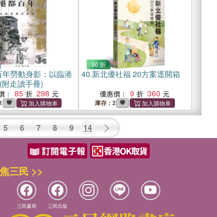
90 折
百年勞動身影：以臨港
40.
新北優社福 20方案逕開箱
(附走讀手冊)
85
298
9
360
價：
優惠價：
1
庫存：2
5
6
7
8
9
14
焦三民 >>
三民書局
三民出版