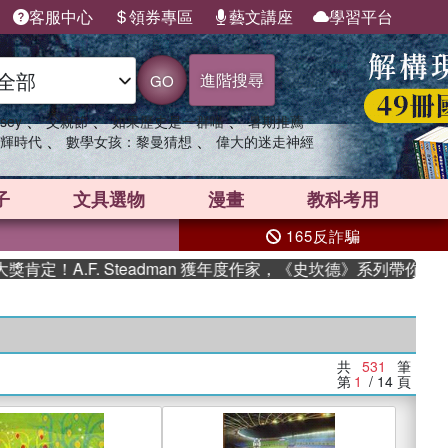
客服中心
領券專區
藝文講座
學習平台
進階搜尋
GO
、
、
、
sey
父親節
如果歷史是一群喵
暑期推薦
、
、
輝時代
數學女孩：黎曼猜想
偉大的迷走神經
子
文具選物
漫畫
教科考用
165反詐騙
F. Steadman 獲年度作家，《史坎德》系列帶你踏上熱血奇幻
共
531
筆
第
1
/ 14
頁