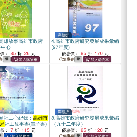
滿額折
高雄故事高雄市政府
4.
高雄市政府研究發展成果彙編
務中心
(97年度)
85
26
85
170
惠價：
優惠價：
存
無庫存
書
滿額折
頭社工心紀錄：
高雄市
8.
高雄市政府研究發展成果彙編
局
社工故事書(電子書)
（九十二年度）
7
115
85
128
惠價：
優惠價：
無庫存