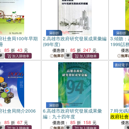
滿額折
滿額折
府社會局100年早期
2.
高雄市政府研究發展成果彙編
3.
傾聽：
冊
(99年度)
1999話
85
43
85
247
：
優惠價：
優
無庫存
無庫
書紐電子
滿額折
社會局簡介2006
6.
高雄市政府研究發展成果彙
7.
時光碼
編：九十四年度
政府社會
85
67
85
158
：
優惠價：
優
無庫存