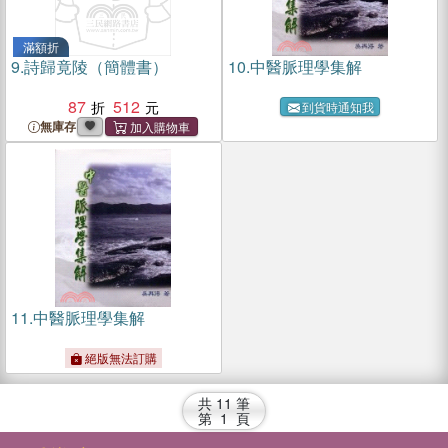
滿額折
9.
詩歸竟陵（簡體書）
10.
中醫脈理學集解
87
512
到貨時通知我
無庫存
11.
中醫脈理學集解
絕版無法訂購
共
11
筆
第
1
頁