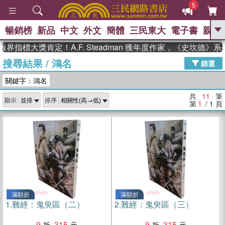
5
暢銷榜
新品
中文
外文
簡體
三民東大
電子書
親子
GO
界指標大獎肯定！A.F. Steadman 獲年度作家，《史坎德》
搜尋結果
/
鴻名
、
、
熱搜：
東野圭吾
The Odyssey
篩選
、
、
父親節
如果歷史是一群喵
暑期
關鍵字：鴻名
、
、
推薦
國際布克獎 臺灣漫遊錄
方
、
、
念華
台灣的李登輝時代
數學女
共
11
筆
顯示
排序
、
孩：黎曼猜想
偉大的迷走神經
第
1
/ 1
頁
滿額折
滿額折
1.
難經：鬼臾區（二）
2.
難經：鬼臾區（三）
9
315
9
315