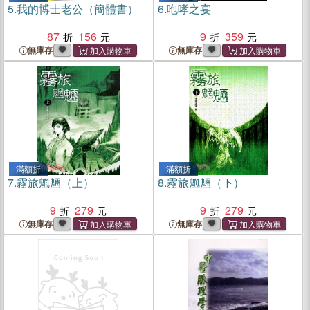
5.
我的博士老公（簡體書）
6.
咆哮之宴
87
156
9
359
無庫存
無庫存
滿額折
滿額折
7.
霧旅魍魎（上）
8.
霧旅魍魎（下）
9
279
9
279
無庫存
無庫存