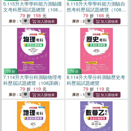
5.
115升大學學科能力測驗國
6.
115升大學學科能力測驗自
文考科歷屆試題總覽（108課
然考科歷屆試題總覽（108課
綱）
79
158
綱）
79
166
庫存：1
庫存：2
79 折
79 折
7.
114升大學分科測驗物理考
8.
114升大學分科測驗歷史考
科歷屆試題總覽（108課綱）
科歷屆試題總覽
79
119
79
119
庫存：3
庫存：1