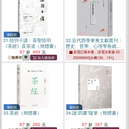
滿額折
31.
陸羽十講：茶聖陸羽、
32.
近代西學東漸文獻叢刊：
《茶經》及茶道（簡體書）
歷史、哲學、心理學卷續編
87
459
(全61冊)（簡體書）
若需訂購本書，請電洽客服 02-
無庫存
25006600[分機130、131]。
滿額折
滿額折
33.
茶經（簡體書）
34.
讀“四書”隨筆（簡體書）
87
260
87
397