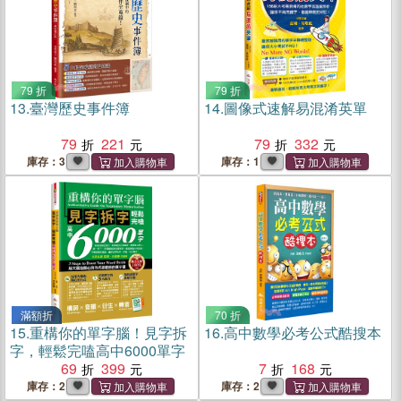
79 折
79 折
13.
臺灣歷史事件簿
14.
圖像式速解易混淆英單
79
221
79
332
庫存：3
庫存：1
滿額折
70 折
15.
重構你的單字腦！見字拆
16.
高中數學必考公式酷搜本
字，輕鬆完嗑高中6000單字
69
399
7
168
庫存：2
庫存：2