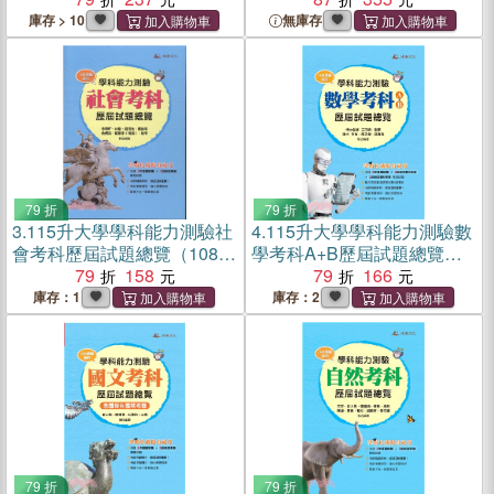
庫存 > 10
無庫存
79 折
79 折
3.
115升大學學科能力測驗社
4.
115升大學學科能力測驗數
會考科歷屆試題總覽（108課
學考科A+B歷屆試題總覽
綱）
79
158
（108課綱）
79
166
庫存：1
庫存：2
79 折
79 折