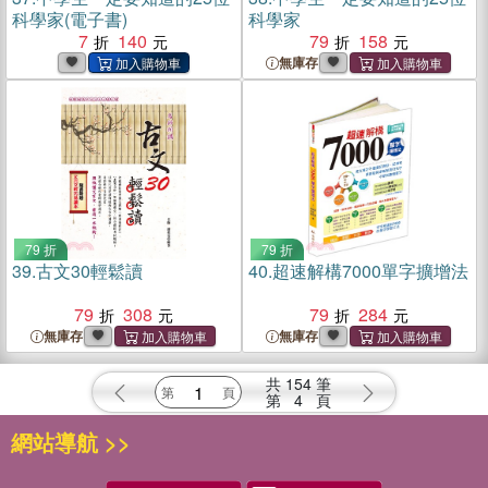
科學家(電子書)
科學家
7
140
79
158
無庫存
79 折
79 折
39.
古文30輕鬆讀
40.
超速解構7000單字擴增法
79
308
79
284
無庫存
無庫存
共
154
筆
第
4
頁
網站導航 >>