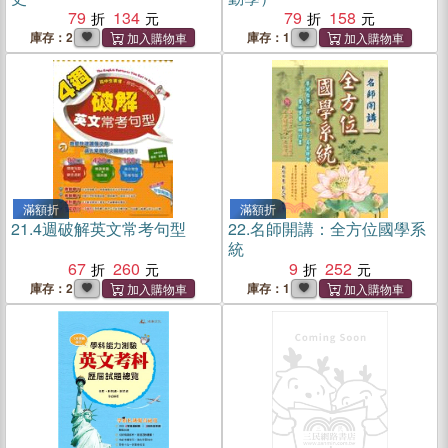
79
134
79
158
庫存：2
庫存：1
滿額折
滿額折
21.
4週破解英文常考句型
22.
名師開講：全方位國學系
統
67
260
9
252
庫存：2
庫存：1