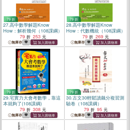
79 折
79 折
27.
高中數學解題Know
28.
高中數學解題Know
How：解析幾何（108課綱）
How：代數機統（108課綱）
79
253
79
269
無庫存
無庫存
79 折
79 折
29.
宅實力大會考數學，靠這
30.
古文30輕鬆讀飆分複習測
本就夠了(108課綱)
驗卷（108課綱）
79
308
79
95
無庫存
無庫存