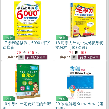
79 折
79 折
17.
學霸必修課，6000+單字
18.
宅學力升高中先修數學銜
這樣背
接教材（108課綱）
79
315
79
158
庫存：2
庫存：1
79 折
79 折
19.
中學生一定要知道的台灣
20.
物理解題Know How（運
史
動學）