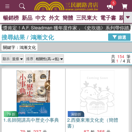
5
暢銷榜
新品
中文
外文
簡體
三民東大
電子書
親子
GO
A.F. Steadman 獲年度作家，《史坎德》系列帶你踏上熱血
搜尋結果
/
鴻漸文化
、
熱搜：
東野圭吾
高希均教授回憶錄
篩選
、
、
、
The Odyssey
父親節
如果歷
關鍵字：鴻漸文化
、
、
史是一群喵
暑期推薦
國際布克
、
、
獎 臺灣漫遊錄
方念華
台灣的李
共
154
筆
顯示
排序
、
、
登輝時代
數學女孩：黎曼猜想
第
1
/ 4
頁
偉大的迷走神經
79 折
滿額折
1.
名師開講高中歷史小事典
2.
西藥東漸文化史（簡體
書）
79
237
87
355