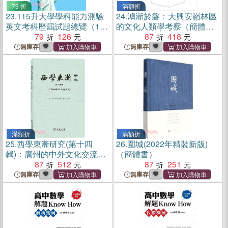
79 折
滿額折
23.
115升大學學科能力測驗
24.
鴻漸於磐：大興安嶺林區
英文考科歷屆試題總覽（108
的文化人類學考察（簡體
課綱）
79
126
書）
87
418
無庫存
無庫存
滿額折
滿額折
25.
西學東漸研究(第十四
26.
圍城(2022年精裝新版)
輯)：廣州的中外文化交流
（簡體書）
（簡體書）
87
512
87
251
無庫存
無庫存