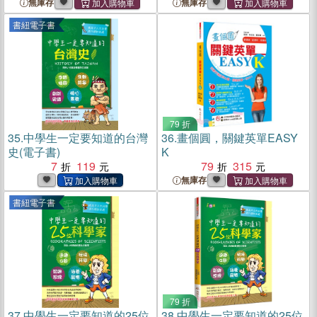
無庫存
無庫存
書紐電子書
79 折
35.
中學生一定要知道的台灣
36.
畫個圓，關鍵英單EASY
史(電子書)
K
7
119
79
315
無庫存
書紐電子書
79 折
37.
中學生一定要知道的25位
38.
中學生一定要知道的25位