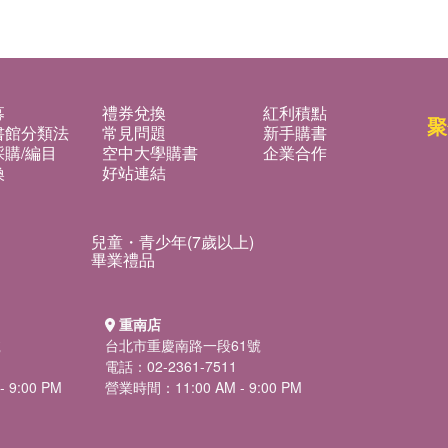
募
禮券兌換
紅利積點
聚
書館分類法
常見問題
新手購書
購/編目
空中大學購書
企業合作
換
好站連結
兒童・青少年(7歲以上)
畢業禮品
重南店
號
台北市重慶南路一段61號
電話：02-2361-7511
 9:00 PM
營業時間：11:00 AM - 9:00 PM