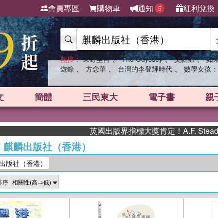
會員專區
購物車
通知
紅利兌換
5
、
、
、
熱搜：
東野圭吾
The Odyssey
父親節
如
、
、
、
遊錄
方念華
台灣的李登輝時代
數學女孩：
文
簡體
三民東大
電子書
親
英國出版界指標大獎肯定！A.F. Stea
/
麒麟出版社（香港）
出版社（香港）
排序