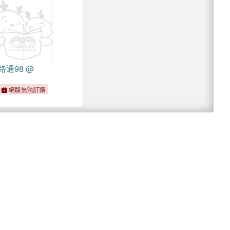
通98 @
絕版無法訂購