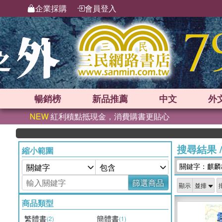
企業採購
會員登入
暢銷榜
新品
推薦
中文
外
NEW
紅利積點抵現金，消費購書更貼心
搜尋結果
縮小範圍
關鍵字：麒麟
篩選商品
顯示
商品類型
繁體書
簡體書
(2)
(1)