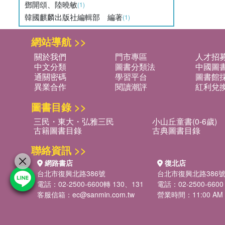
鄧開頌、陸曉敏
(1)
韓國麒麟出版社編輯部 編著
(1)
網站導航 >>
關於我們
門市專區
人才招
中文分類
圖書分類法
中國圖
通關密碼
學習平台
圖書館採
異業合作
閱讀潮評
紅利兌
圖書目錄 >>
三民・東大・弘雅三民
小山丘童書(0-6歲)
古籍圖書目錄
古典圖書目錄
聯絡資訊 >>
網路書店
復北店
台北市復興北路386號
台北市復興北路386
電話：02-2500-6600轉 130、131
電話：02-2500-6600
客服信箱：
ec@sanmin.com.tw
營業時間：11:00 AM -