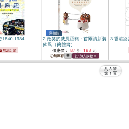
滿額折
840-1984
2.
微笑的戚風蛋糕：首爾清新裝
3.
香港路路
飾風（簡體書）
87
188
優惠價：
無法訂購
無庫存
共
3
筆
第
1
頁