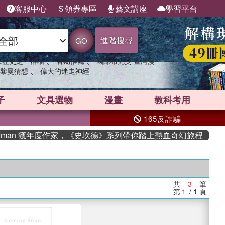
客服中心
領券專區
藝文講座
學習平台
進階搜尋
GO
、
、
果歷史是一群喵
暑期推薦
國際布克獎 臺灣漫
、
黎曼猜想
偉大的迷走神經
子
文具選物
漫畫
教科考用
165反詐騙
dman 獲年度作家，《史坎德》系列帶你踏上熱血奇幻旅程
共
3
筆
第
1
/ 1
頁