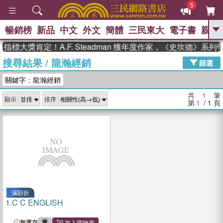
5
暢銷榜
新品
中文
外文
簡體
三民東大
電子書
親子
GO
指標大獎肯定！A.F. Steadman 獲年度作家，《史坎德》系
搜尋結果
/
龍瀚經銷
、
熱搜：
東野圭吾
高希均教授回憶錄
篩選
、
、
、
The Odyssey
父親節
如果歷
關鍵字：龍瀚經銷
、
、
史是一群喵
暑期推薦
國際布克
、
、
獎 臺灣漫遊錄
方念華
台灣的李
共
1
筆
顯示
排序
、
、
登輝時代
數學女孩：黎曼猜想
第
1
/ 1
頁
偉大的迷走神經
滿額折
1.
C C ENGLISH
無庫存