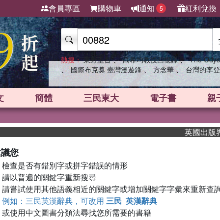
會員專區
購物車
通知
紅利兌換
5
、
、
熱搜：
東野圭吾
高希均教授回憶錄
The Odys
、
、
、
國際布克獎 臺灣漫遊錄
方念華
台灣的李登
文
簡體
三民東大
電子書
親
英國出版界指
建議您
檢查是否有錯別字或拼字錯誤的情形
請以普遍的關鍵字重新搜尋
請嘗試使用其他語義相近的關鍵字或增加關鍵字字彙來重新查
例如：三民英漢辭典，可改用
三民 英漢辭典
或使用中文圖書分類法尋找您所需要的書籍