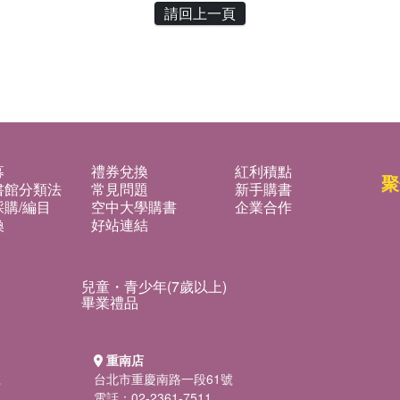
請回上一頁
募
禮券兌換
紅利積點
聚
書館分類法
常見問題
新手購書
購/編目
空中大學購書
企業合作
換
好站連結
兒童・青少年(7歲以上)
畢業禮品
重南店
號
台北市重慶南路一段61號
電話：02-2361-7511