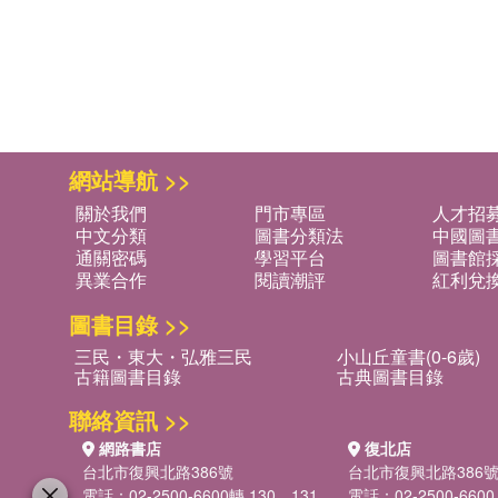
網站導航 >>
關於我們
門市專區
人才招
中文分類
圖書分類法
中國圖
通關密碼
學習平台
圖書館採
異業合作
閱讀潮評
紅利兌
圖書目錄 >>
三民・東大・弘雅三民
小山丘童書(0-6歲)
古籍圖書目錄
古典圖書目錄
聯絡資訊 >>
網路書店
復北店
台北市復興北路386號
台北市復興北路386
電話：02-2500-6600轉 130、131
電話：02-2500-6600