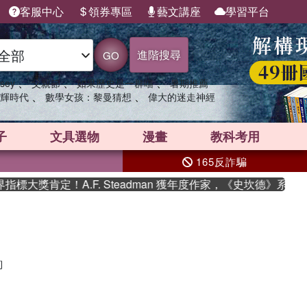
客服中心
領券專區
藝文講座
學習平台
進階搜尋
GO
、
、
、
sey
父親節
如果歷史是一群喵
暑期推薦
、
、
輝時代
數學女孩：黎曼猜想
偉大的迷走神經
子
文具選物
漫畫
教科考用
165反詐騙
標大獎肯定！A.F. Steadman 獲年度作家，《史坎德》系列
詢