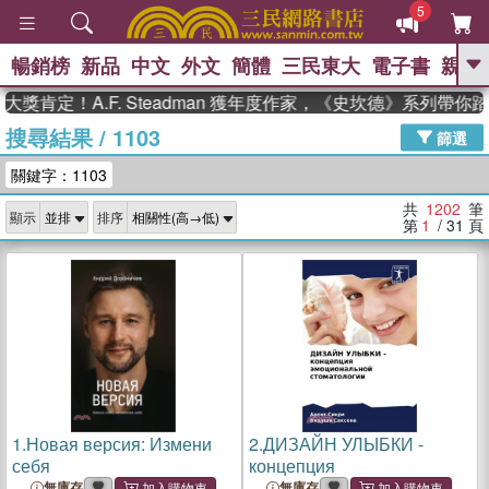
5
暢銷榜
新品
中文
外文
簡體
三民東大
電子書
親子
GO
！A.F. Steadman 獲年度作家，《史坎德》系列帶你踏上熱
搜尋結果
/
1103
、
熱搜：
東野圭吾
高希均教授回憶錄
篩選
、
、
、
The Odyssey
父親節
如果歷
關鍵字：1103
、
、
史是一群喵
暑期推薦
國際布克
、
、
獎 臺灣漫遊錄
方念華
台灣的李
共
1202
筆
顯示
排序
、
、
登輝時代
數學女孩：黎曼猜想
第
1
/ 31
頁
偉大的迷走神經
1.
Новая версия: Измени
2.
ДИЗАЙН УЛЫБКИ -
себя
концепция
無庫存
無庫存