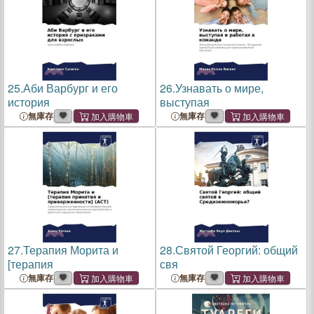
25.
Аби Варбург и его
26.
Узнавать о мире,
история
выступая
無庫存
無庫存
27.
Терапия Морита и
28.
Святой Георгий: общий
[терапия
свя
無庫存
無庫存