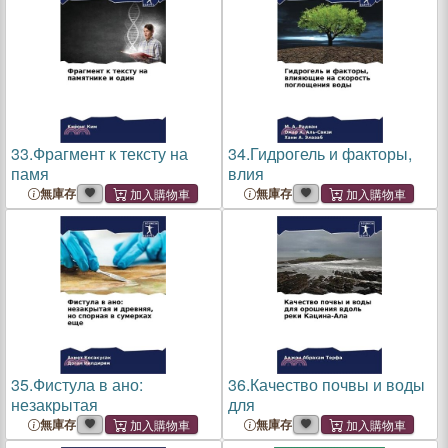
33.
Фрагмент к тексту на
34.
Гидрогель и факторы,
памя
влия
無庫存
無庫存
35.
Фистула в ано:
36.
Качество почвы и воды
незакрытая
для
無庫存
無庫存