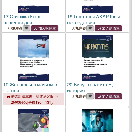
17.
Обложка Кюре:
18.
Генотипы AKAP lbc и
решения для
последствия
無庫存
無庫存
19.
Женщины и мачизм в
20.
Вирус гепатита Е,
Сантья
история
無庫存
若需訂購本書，請電洽客服 02-
25006600[分機130、131]。