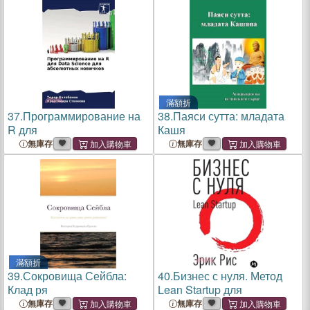
滿額折
37.
Программирование на
38.
Паяси сутта: младата
R для
Кашя
無庫存
無庫存
滿額折
39.
Сокровища Сейбла:
40.
Бизнес с нуля. Метод
Клад ря
Lean Startup для
無庫存
無庫存