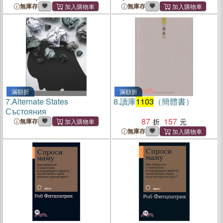
無庫存
無庫存
滿額折
滿額折
7.
Alternate States
8.
讀庫
1103
（簡體書）
Състояния
87
157
無庫存
無庫存