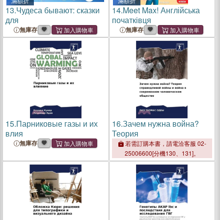
滿額折
滿額折
13.
Чудеса бывают: сказки
14.
Meet Max! Англійська
для
початківця
無庫存
無庫存
15.
Парниковые газы и их
16.
Зачем нужна война?
влия
Теория
無庫存
若需訂購本書，請電洽客服 02-
25006600[分機130、131]。