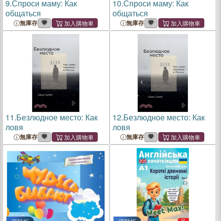
9.
Спроси маму: Как
10.
Спроси маму: Как
общаться
общаться
無庫存
無庫存
11.
Безлюдное место: Как
12.
Безлюдное место: Как
ловя
ловя
無庫存
無庫存