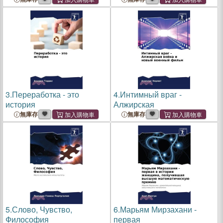
3.
Переработка - это
4.
Интимный враг -
история
Алжирская
無庫存
無庫存
5.
Слово, Чувство,
6.
Марьям Мирзахани -
Философия
первая