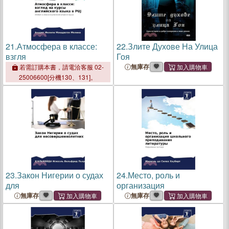
21.
Атмосфера в классе:
22.
Злите Духове На Улица
взгля
Гоя
無庫存
若需訂購本書，請電洽客服 02-
25006600[分機130、131]。
23.
Закон Нигерии о судах
24.
Место, роль и
для
организация
無庫存
無庫存