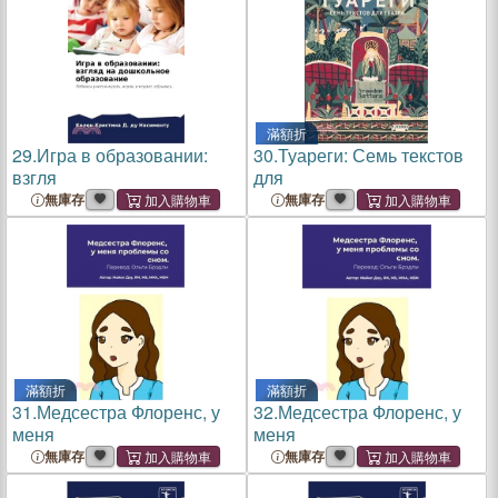
滿額折
29.
Игра в образовании:
30.
Туареги: Семь текстов
взгля
для
無庫存
無庫存
滿額折
滿額折
31.
Медсестра Флоренс, у
32.
Медсестра Флоренс, у
меня
меня
無庫存
無庫存