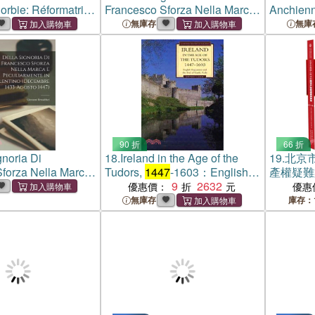
orbie: Réformatrice
Francesco Sforza Nella Marca
Anchienn
Mineurs Et Des
E Peculiarmente in Tolentino
Grant Bre
無庫存
無庫
1381-
1447
)
(Decembre 1433-Agosto
1447
)
Nomme En
1431 to 
90 折
66 折
gnoria Di
18.
Ireland in the Age of the
19.
北京
forza Nella Marca
Tudors,
1447
-1603：English
產權疑難
ente in Tolentino
Expansion and the End of
9
2632
體書）
優惠價：
優惠
1433-Agosto
1447
)
Gaelic Rule
無庫存
庫存：