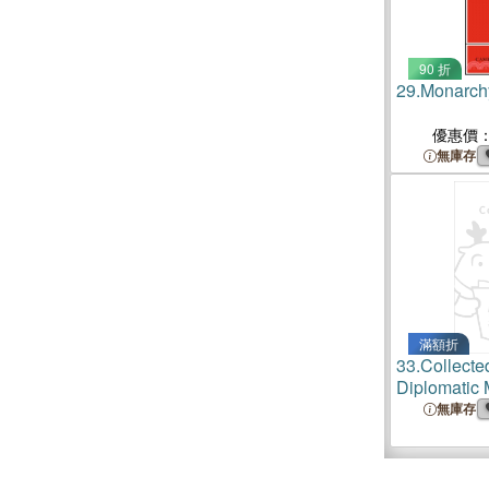
90 折
29.
Monarch
優惠價
無庫存
滿額折
33.
Collecte
Diplomatic 
1455, of En
無庫存
Piccolomini
translated 
Cotta-Schö