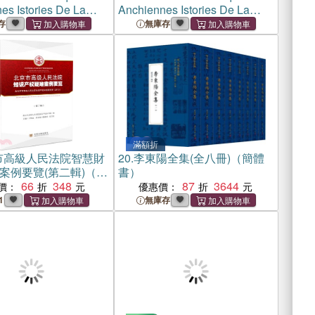
es Istories De La
Anchiennes Istories De La
taigne, a Present
Grant Bretaigne, a Present
存
無庫存
gleterre: From A.D.
Nomme Engleterre: From A.D.
A.D.
1447
1431 to A.D.
1447
滿額折
市高級人民法院智慧財
20.
李東陽全集(全八冊)（簡體
案例要覽(第二輯)（簡
書）
66
348
87
3644
價：
優惠價：
1
無庫存