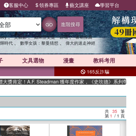
客服中心
領券專區
藝文講座
學習平台
進階搜尋
GO
、
、
、
sey
父親節
如果歷史是一群喵
暑期推薦
、
、
輝時代
數學女孩：黎曼猜想
偉大的迷走神經
子
文具選物
漫畫
教科考用
165反詐騙
A.F. Steadman 獲年度作家，《史坎德》系列帶你踏上熱血
共
35
筆
第
1
/ 1
頁