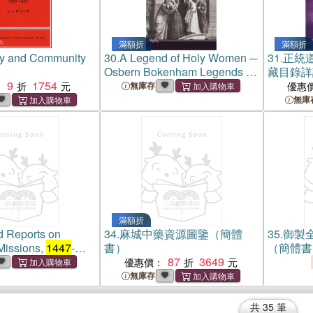
滿額折
滿額折
y and Community
30.
A Legend of Holy Women ─
31.
正統
Osbern Bokenham Legends of
藏目錄詳
9
1754
Holy Women
：
無庫存
優惠
無庫
滿額折
d Reports on
34.
麻城中藥資源圖鑒（簡體
35.
御製全
Missions,
1447
-
書）
（簡體書
ea Silvio
87
3649
優惠價：
: Edited and
無庫存
by Michael von
nberg
共
35
筆