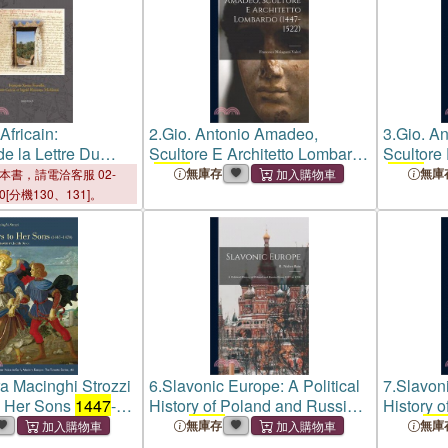
Africain:
2.
Gio. Antonio Amadeo,
3.
Gio. A
de la Lettre Du
Scultore E Architetto Lombardo
Scultore
)
(
1447
-1522)
(
1447
-15
無庫存
無庫
本書，請電洽客服 02-
00[分機130、131]。
a Macinghi Strozzi
6.
Slavonic Europe: A Political
7.
Slavoni
o Her Sons
1447
-
History of Poland and Russia
History 
From
1447
to 1796
From
14
無庫存
無庫