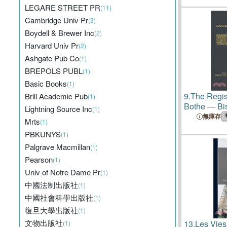
LEGARE STREET PR
(11)
Cambridge Univ Pr
(3)
Boydell & Brewer Inc
(2)
Harvard Univ Pr
(2)
Ashgate Pub Co
(1)
BREPOLS PUBL
(1)
Basic Books
(1)
9.
The Regis
Brill Academic Pub
(1)
Bothe ― Bi
Lightning Source Inc
(1)
and Lichfiel
無庫存
Mrts
(1)
PBKUNYS
(1)
Palgrave Macmillan
(1)
Pearson
(1)
Univ of Notre Dame Pr
(1)
中國法制出版社
(1)
中國社會科學出版社
(1)
復旦大學出版社
(1)
文物出版社
13.
Les Vies
(1)