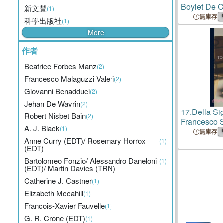
Boylet De C
新文豐
(1)
Des Frères 
無庫存
科學出版社
(1)
Clarisses (
More
作者
Beatrice Forbes Manz
(2)
Francesco Malaguzzi Valeri
(2)
Giovanni Benadduci
(2)
Jehan De Wavrin
(2)
17.
Della Si
Robert Nisbet Bain
(2)
Francesco S
A. J. Black
(1)
E Peculiarm
無庫存
Anne Curry (EDT)/ Rosemary Horrox
(Decembre 
(1)
(EDT)
Bartolomeo Fonzio/ Alessandro Daneloni
(1)
(EDT)/ Martin Davies (TRN)
Catherine J. Castner
(1)
Elizabeth Mccahill
(1)
Francois-Xavier Fauvelle
(1)
G. R. Crone (EDT)
(1)