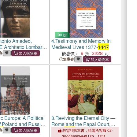
90 折
ntonio Amadeo,
4.
Testimony and Memory in
 E Architetto Lombardo
Medieval Lives 1377-
1447
22)
9
2228
存
優惠價：
無庫存
c Europe: A Political
8.
Reviving the Eternal City ―
of Poland and Russia
Rome and the Papal Court,
47
to 1796
1420-
1447
存
若需訂購本書，請電洽客服 02-
25006600[分機130、131]。