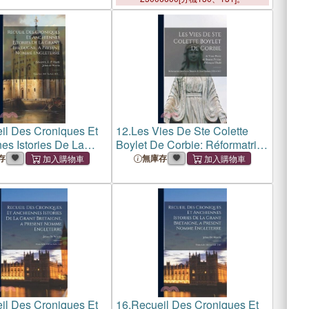
il Des Croniques Et
12.
Les Vies De Ste Colette
es Istories De La
Boylet De Corbie: Réformatrice
etaigne, A Present
Des Frères Mineurs Et Des
存
無庫存
gleterre: From A.d.
Clarisses (1381-
1447
)
.d. 1471...
il Des Croniques Et
16.
Recueil Des Croniques Et