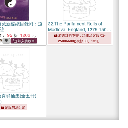
道藏新編總目錄附：道
32.
The Parliament Rolls of
註
Medieval England, 1275-1504
95
1202
― King Henry VI,
1447
-1460
價：
若需訂購本書，請電洽客服 02-
存
25006600[分機130、131]。
真群仙集(全五冊)
）
絕版無法訂購