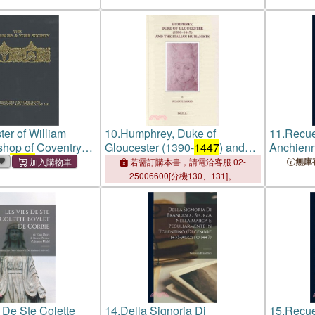
ter of William
10.
Humphrey, Duke of
11.
Recue
shop of Coventry
Gloucester (1390-
1447
) and
Anchienn
d,
1447
-1452
the Italian Humanists
Grant Br
無庫
若需訂購本書，請電洽客服 02-
Nomme En
25006600[分機130、131]。
1447
To A
 De Ste Colette
14.
Della Signoria Di
15.
Recue