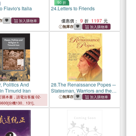
90 折
 Flavio's Italia
24.
Letters to Friends
9
1197
存
優惠價：
無庫存
, Politics And
28.
The Renaissance Popes ─
in Timurid Iran
Statesman, Warriors and the
Great Borgia Myth
無庫存
購本書，請電洽客服 02-
6600[分機130、131]。