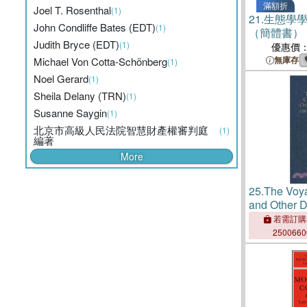
滿額折
Joel T. Rosenthal
(1)
21.
生態學
John Condliffe Bates (EDT)
(1)
（簡體書）
Judith Bryce (EDT)
(1)
優惠價
無庫存
Michael Von Cotta-Schönberg
(1)
Noel Gerard
(1)
Sheila Delany (TRN)
(1)
Susanne Saygin
(1)
北京市高級人民法院智慧財產權審判庭
(1)
編著
More
25.
The Voy
and Other 
Western Afr
若需訂購
Half of the 
250066