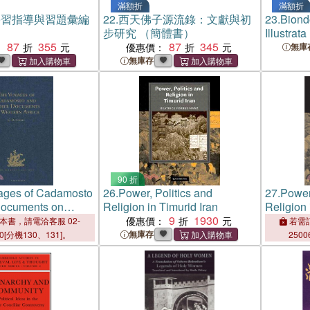
滿額折
滿額折
學習指導與習題彙編
22.
西天佛子源流錄：文獻與初
23.
Biondo
步研究 （簡體書）
Illustrata
87
355
87
345
：
優惠價：
無庫
無庫存
90 折
ages of Cadamosto
26.
Power, Politics and
27.
Power
Documents on
Religion in Timurid Iran
Religion 
ica in the Second
9
1930
優惠價：
本書，請電洽客服 02-
若需訂
Fifteenth Century
無庫存
00[分機130、131]。
2500