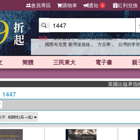
會員專區
購物車
通知
紅利兌換
5
、
、
熱搜：
東野圭吾
高希均教授回憶錄
The Odys
、
、
、
國際布克獎 臺灣漫遊錄
方念華
台灣的李登
文
簡體
三民東大
電子書
親
英國出版界指標大獎肯定！
/
1447
7
排序