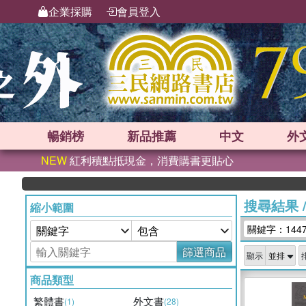
企業採購
會員登入
暢銷榜
新品
推薦
中文
外
NEW
紅利積點抵現金，消費購書更貼心
搜尋結果
縮小範圍
關鍵字：144
篩選商品
顯示
商品類型
繁體書
外文書
(1)
(28)