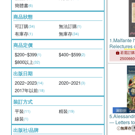
簡體書
(6)
商品狀態
可訂購
無法訂購
(34)
(1)
有庫存
無庫存
(1)
(34)
1.
Malfante l'
商品定價
Relectures 
Touat (
1447
若需訂購
$200~$399
$400~$599
(1)
(2)
250066
$800以上
(32)
出版日期
2022~2023
2020~2021
(14)
(3)
2017年以前
(18)
裝訂方式
滿額折
平裝
精裝
(11)
(19)
5.
Alessandr
線裝
(1)
― Letters t
1470
無庫存
出版社/品牌