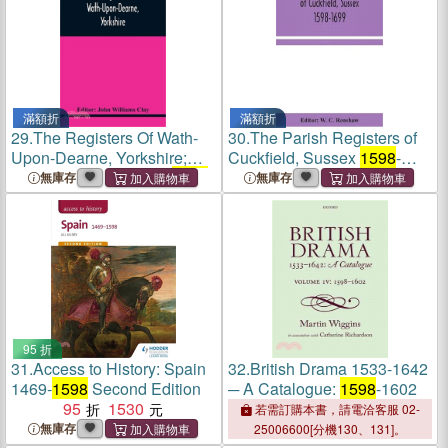
滿額折
滿額折
29.
The Registers Of Wath-
30.
The Parish Registers of
Upon-Dearne, Yorkshire;
Cuckfield, Sussex
1598
-
Baptisms And Burials,
1598
-
1699
無庫存
無庫存
1778 Marriages,
1598
-1779
95 折
31.
Access to History: Spain
32.
British Drama 1533-1642
1469-
1598
Second Edition
─ A Catalogue:
1598
-1602
95
1530
若需訂購本書，請電洽客服 02-
無庫存
25006600[分機130、131]。