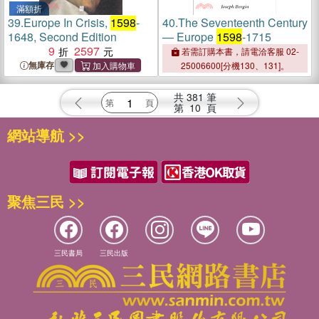
滿額折
39.
Europe In Crisis,
1598
-
40.
The Seventeenth Century
1648, Second Edition
— Europe
1598
-1715
9
2597
若需訂購本書，請電洽客服 02-
無庫存
25006600[分機130、131]。
共
381
筆
第
10
頁
網站導航 >>
聚焦三民 >>
三民書局
三民出版