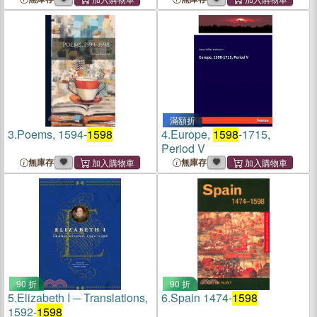
滿額折
3.
Poems, 1594-
1598
4.
Europe,
1598
-1715,
Period V
無庫存
無庫存
90 折
90 折
5.
Elizabeth I ─ Translations,
6.
Spain 1474-
1598
1592-
1598