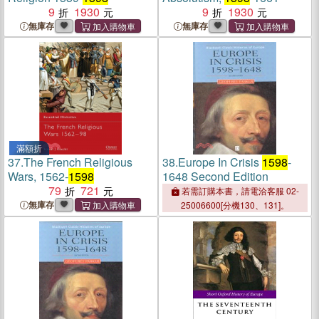
9
1930
9
1930
無庫存
無庫存
滿額折
37.
The French Religious
38.
Europe In Crisis
1598
-
Wars, 1562-
1598
1648 Second Edition
79
721
若需訂購本書，請電洽客服 02-
無庫存
25006600[分機130、131]。