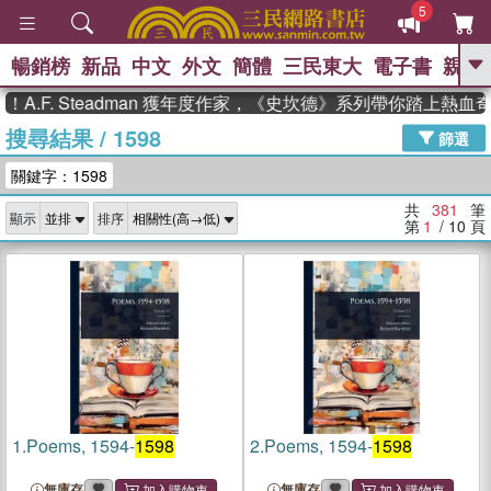
5
暢銷榜
新品
中文
外文
簡體
三民東大
電子書
親子
GO
 Steadman 獲年度作家，《史坎德》系列帶你踏上熱血奇幻旅程
搜尋結果
/
1598
、
熱搜：
東野圭吾
高希均教授回憶錄
篩選
、
、
、
The Odyssey
父親節
如果歷
關鍵字：1598
、
、
史是一群喵
暑期推薦
國際布克
、
、
獎 臺灣漫遊錄
方念華
台灣的李
共
381
筆
顯示
排序
、
、
登輝時代
數學女孩：黎曼猜想
第
1
/ 10
頁
偉大的迷走神經
1.
Poems, 1594-
1598
2.
Poems, 1594-
1598
無庫存
無庫存