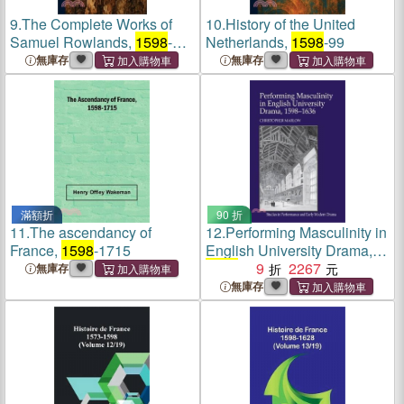
9.
The Complete Works of
10.
History of the United
Samuel Rowlands,
1598
-
Netherlands,
1598
-99
1628
無庫存
無庫存
滿額折
90 折
11.
The ascendancy of
12.
Performing Masculinity in
France,
1598
-1715
English University Drama,
1598
-1636
9
2267
無庫存
無庫存