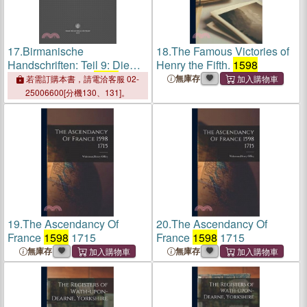
17.
Birmanische
18.
The Famous Victories of
Handschriften: Teil 9: Die
Henry the Fifth.
1598
Katalognummern
1598
-1894
無庫存
若需訂購本書，請電洽客服 02-
25006600[分機130、131]。
19.
The Ascendancy Of
20.
The Ascendancy Of
France
1598
1715
France
1598
1715
無庫存
無庫存