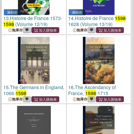
滿額折
滿額折
13.
Histoire de France 1573-
14.
Histoire de France
1598
-
1598
(Volume 12/19)
1628 (Volume 13/19)
無庫存
無庫存
15.
The Germans in England,
16.
The Ascendancy of
1066-
1598
France,
1598
-1715
無庫存
無庫存