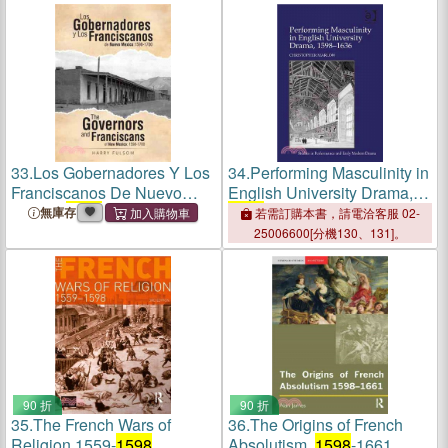
33.
Los Gobernadores Y Los
34.
Performing Masculinity in
Franciscanos De Nuevo
English University Drama,
Mexico:
1598
-1700 ― The
1598
-1636
無庫存
若需訂購本書，請電洽客服 02-
Governors and Franciscans
25006600[分機130、131]。
of New Mexico:
1598
-1700
90 折
90 折
35.
The French Wars of
36.
The Origins of French
Religion 1559-
1598
Absolutism,
1598
-1661