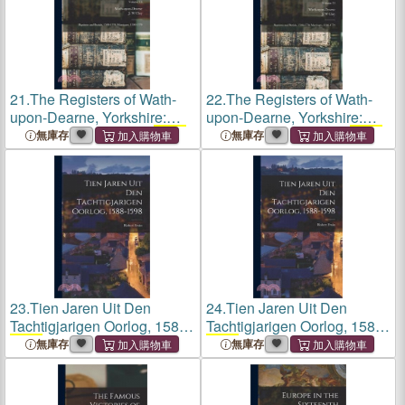
21.
The Registers of Wath-
22.
The Registers of Wath-
upon-Dearne, Yorkshire:
upon-Dearne, Yorkshire:
Baptisms and Burials,
1598
-
Baptisms and Burials,
1598
-
無庫存
無庫存
1778; Marriages,
1598
-1779;
1778; Marriages,
1598
-1779;
Volume 14
Volume 14
23.
Tien Jaren Uit Den
24.
Tien Jaren Uit Den
Tachtigjarigen Oorlog, 1588-
Tachtigjarigen Oorlog, 1588-
1598
1598
無庫存
無庫存