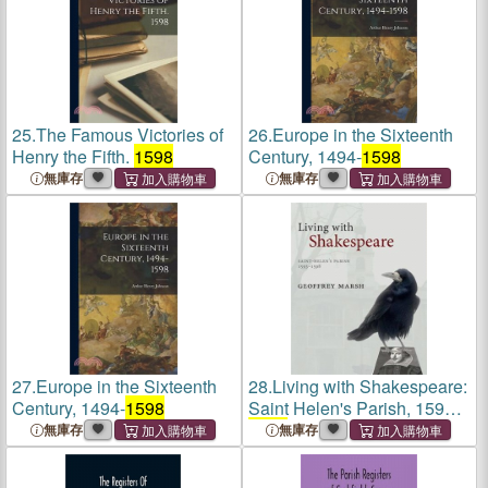
25.
The Famous Victories of
26.
Europe in the Sixteenth
Henry the Fifth.
1598
Century, 1494-
1598
無庫存
無庫存
27.
Europe in the Sixteenth
28.
Living with Shakespeare:
Century, 1494-
1598
Saint Helen's Parish, 1593-
1598
無庫存
無庫存