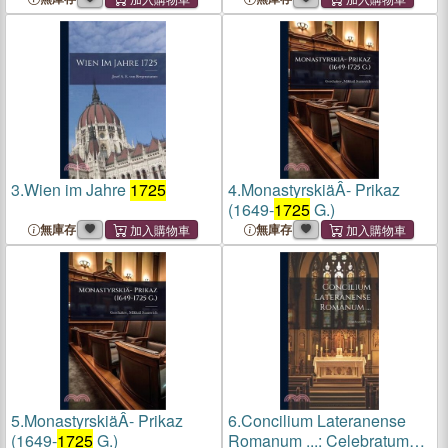
3.
Wien im Jahre
1725
4.
MonastyrskiäÂ- Prikaz
(1649-
1725
G.)
無庫存
無庫存
5.
MonastyrskiäÂ- Prikaz
6.
Concilium Lateranense
(1649-
1725
G.)
Romanum ...: Celebratum