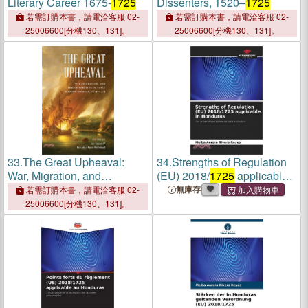
Literary Career 1675-
1725
Dissenters, 1520–
1725
若需訂購本書，請電洽客服 02-
若需訂購本書，請電洽客服 02-
25006600[分機130、131]。
25006600[分機130、131]。
33.
The Great Upheaval:
34.
Strengths of Regulation
War, Migration, and
(EU) 2018/
1725
applicable
Transformation in Early
in Honduras
無庫存
若需訂購本書，請電洽客服 02-
Modern America, 1675-
1725
25006600[分機130、131]。