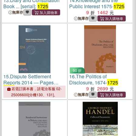
13.
Diary and Consultation
14.
Knowledge and the
Book ... [serial];
1725
Public Interest 1575-
1725
9
1462
無庫存
無庫存
90 折
15.
Dispute Settlement
16.
The Politics of
Reports 2014 ― Pages
Disclosure, 1674-
1725
1725
?186
9
2699
若需訂購本書，請電洽客服 02-
無庫存
25006600[分機130、131]。