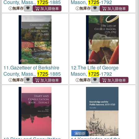
County, Mass.,
1725
-1885
Mason,
1725
-1792
無庫存
無庫存
11.
Gazetteer of Berkshire
12.
The Life of George
County, Mass.,
1725
-1885
Mason,
1725
-1792
無庫存
無庫存
滿額折