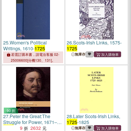
25.
Women's Political
26.
Scots-Irish Links, 1575-
Writings, 1610-
1725
1725
無庫存
若需訂購本書，請電洽客服 02-
25006600[分機130、131]。
90 折
27.
Peter the Great:The
28.
Later Scots-Irish Links,
Struggle for Power, 1671–
1725
-1825
1725
9
2632
無庫存