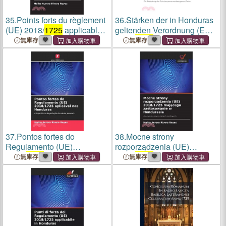
35.
Points forts du règlement
36.
Stärken der in Honduras
(UE) 2018/
1725
applicable
geltenden Verordnung (EU)
au Honduras
2018/
1725
無庫存
無庫存
37.
Pontos fortes do
38.
Mocne strony
Regulamento (UE)
rozporządzenia (UE)
2018/
1725
aplicável nas
2018/
1725
mającego
無庫存
無庫存
Honduras
zastosowanie w Hondurasie