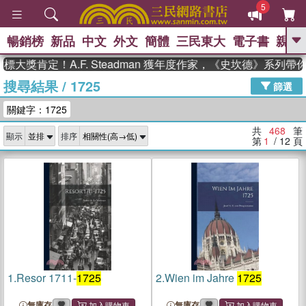
5
暢銷榜
新品
中文
外文
簡體
三民東大
電子書
親子
GO
定！A.F. Steadman 獲年度作家，《史坎德》系列帶你踏
搜尋結果
/
1725
、
、
熱搜：
東野圭吾
The Odyssey
篩選
、
、
父親節
如果歷史是一群喵
暑期
關鍵字：1725
、
、
推薦
國際布克獎 臺灣漫遊錄
方
、
、
念華
台灣的李登輝時代
數學女
共
468
筆
顯示
排序
、
孩：黎曼猜想
偉大的迷走神經
第
1
/ 12
頁
1.
Resor 1711-
1725
2.
Wien im Jahre
1725
無庫存
無庫存