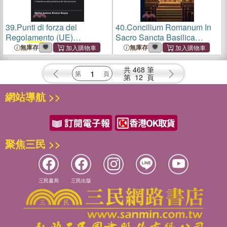
39.
Punti di forza del
40.
Concilium Romanum In
Regolamento (UE)
Sacro Sancta Basilica
2018/
1725
applicabile in
Lateranensi Celebratum
無庫存
無庫存
Honduras
Anno
1725
共
468
筆
第
12
頁
網站導航 >>
聚焦三民 >>
三民書局
三民出版