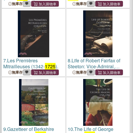
1725
無庫存
無庫存
7.
Les Premières
8.
Life of Robert Fairfax of
Mitrailleuses (1342-
1725
).
Steeton: Vice-Admiral,
Alderman, and Member for
無庫存
無庫存
York A.D. 1666-
1725
, Parts
1666-
1725
9.
Gazetteer of Berkshire
10.
The Life of George