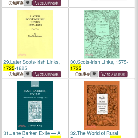
無庫存
29.
Later Scots-Irish Links,
30.
Scots-irish Links, 1575-
1725
-1825
1725
無庫存
無庫存
31.
Jane Barker, Exile — A
32.
The World of Rural