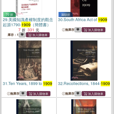
70 折
滿額折
29.
美國知識產權制度的觀念
30.
South Africa Act of
1909
起源1790-
1909
（簡體書）
7
331
無庫存
庫存：1
31.
Ten Years, 1899 to
1909
32.
Recollections, 1844-
1909
無庫存
無庫存