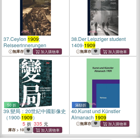
37.
Ceylon
1909
;
38.
Der Leipziger student
Reiseerinnerungen
1409-
1909
無庫存
無庫存
50 折
滿額折
39.
變局：20世紀中國影像史
40.
Kunst und Künstler
（1900-
1909
）
Almanach
1909
5
335
無庫存
庫存 > 10