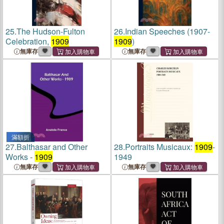
25.
The Hudson-Fulton
26.
Indian Speeches (1907-
Celebration,
1909
1909
)
無庫存
無庫存
滿額折
27.
Balthasar and Other
28.
Portraits Musicaux:
1909
-
Works -
1909
1949
無庫存
無庫存