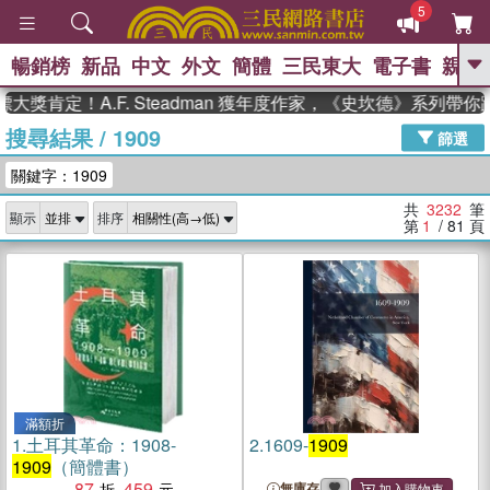
5
暢銷榜
新品
中文
外文
簡體
三民東大
電子書
親子
GO
定！A.F. Steadman 獲年度作家，《史坎德》系列帶你踏上
搜尋結果
/
1909
、
熱搜：
東野圭吾
高希均教授回憶錄
篩選
、
、
、
The Odyssey
父親節
如果歷
關鍵字：1909
、
、
史是一群喵
暑期推薦
國際布克
、
、
獎 臺灣漫遊錄
方念華
台灣的李
共
3232
筆
顯示
排序
、
、
登輝時代
數學女孩：黎曼猜想
第
1
/ 81
頁
偉大的迷走神經
滿額折
1.
土耳其革命：1908-
2.
1609-
1909
1909
（簡體書）
87
459
無庫存