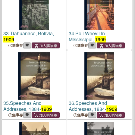
33.
Tiahuanaco, Bolivia,
34.
Boll Weevil In
1909
Mississippi,
1909
無庫存
無庫存
35.
Speeches And
36.
Speeches And
Addresses, 1884-
1909
Addresses, 1884-
1909
無庫存
無庫存