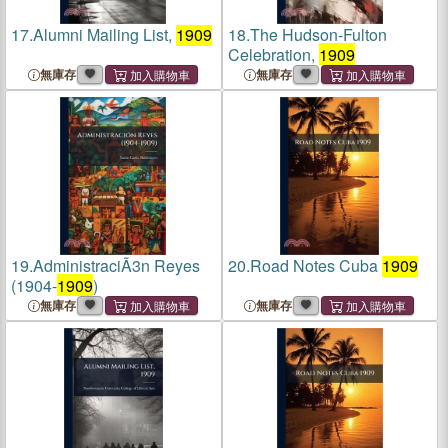
17.
Alumni Mailing List,
1909
18.
The Hudson-Fulton
Celebration,
1909
無庫存
無庫存
19.
AdministraciÃ3n Reyes
20.
Road Notes Cuba
1909
(1904-
1909
)
無庫存
無庫存