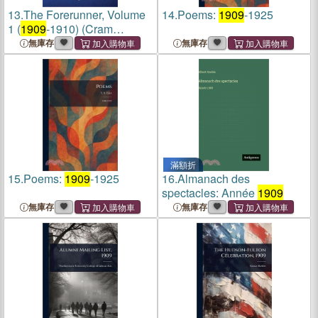
13.
The Forerunner, Volume
14.
Poems:
1909
-1925
1 (
1909
-1910) (Cram
Edition)
無庫存
無庫存
滿額折
15.
Poems:
1909
-1925
16.
Almanach des
spectacles: Année
1909
無庫存
無庫存