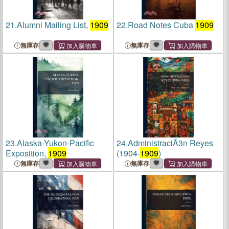
21.
Alumni Mailing List,
1909
22.
Road Notes Cuba
1909
無庫存
無庫存
23.
Alaska-Yukon-Pacific
24.
AdministraciÃ3n Reyes
Exposition,
1909
(1904-
1909
)
無庫存
無庫存