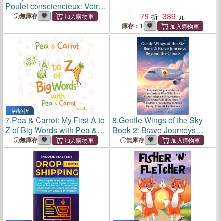
Poulet consciencieux: Votre
mémoire académique
79
389
無庫存
quantitatif en Santé, de A à
庫存：1
Z: mémoire de fin d'études,
M1, M2, thèse d'exerc
滿額折
7.
Pea & Carrot: My First A to
8.
Gentle Wings of the Sky -
Z of Big Words with Pea &
Book 2: Brave Journeys
Carrot: A Fun Vocabulary
Beyond the Clouds
無庫存
無庫存
Builder with Surprising Facts
and Easy Letter Tracing for
Kids Ages 2-5