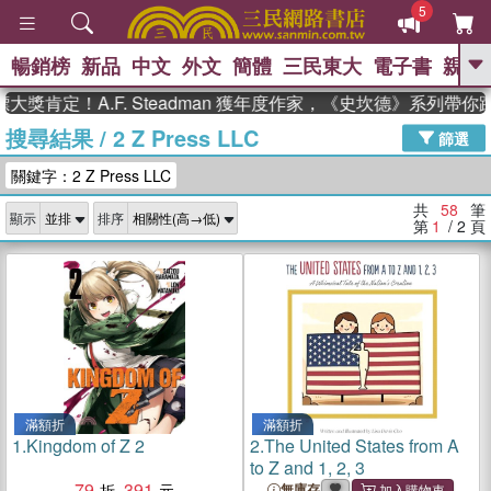
5
暢銷榜
新品
中文
外文
簡體
三民東大
電子書
親子
GO
！A.F. Steadman 獲年度作家，《史坎德》系列帶你踏上熱
搜尋結果
/
2 Z Press LLC
、
熱搜：
東野圭吾
高希均教授回憶錄
篩選
、
、
、
The Odyssey
父親節
如果歷
關鍵字：2 Z Press LLC
、
、
史是一群喵
暑期推薦
國際布克
、
、
獎 臺灣漫遊錄
方念華
台灣的李
共
58
筆
顯示
排序
、
、
登輝時代
數學女孩：黎曼猜想
第
1
/ 2
頁
偉大的迷走神經
滿額折
滿額折
1.
Kingdom of Z 2
2.
The United States from A
to Z and 1, 2, 3
79
391
無庫存