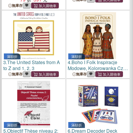
無庫存
滿額折
滿額折
3.
The United States from A
4.
Boho I Folk Inspiracje
to Z and 1, 2, 3
Modowe, Kolorowanka Cz.2:
Książka z obrazkami do
無庫存
無庫存
kolorowania dla osób
zaciekawionych modą,
projektowaniem oraz d
滿額折
滿額折
5.
Objectif Thèse niveau 2:
6.
Dream Decoder Deck