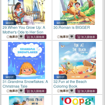
滿額折
滿額折
29.
When You Grow Up: A
30.
Roman is BIGGER
Mother's Ode to Her Son
無庫存
無庫存
滿額折
滿額折
31.
Grandma Snowflakes: A
32.
Fun at the Beach
Christmas Tale
Coloring Book
無庫存
無庫存