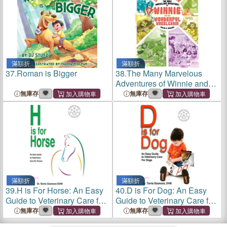
滿額折
滿額折
37.
Roman is Bigger
38.
The Many Marvelous
Adventures of Winnie and
Her Wonderful Wheelchair
無庫存
無庫存
滿額折
滿額折
39.
H is For Horse: An Easy
40.
D is For Dog: An Easy
Guide to Veterinary Care for
Guide to Veterinary Care for
Horses
Dogs
無庫存
無庫存