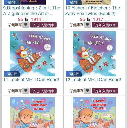
滿額折
滿額折
9.
Dropshipping：2 in 1: The
10.
Fisher 'n' Fletcher：The
A-Z guide on the Art of
Zany Fox Twins (Book 2)
Product Research, Creating
95
1914
95
1017
Passive Income, Financial
無庫存
無庫存
Freedom with E-commerce,
Shopify and Scaling it With
Social Media Marketing,
SEO, Blogging, and I
滿額折
滿額折
11.
Look at ME! I Can Read!
12.
Look at ME! I Can Read!
無庫存
無庫存