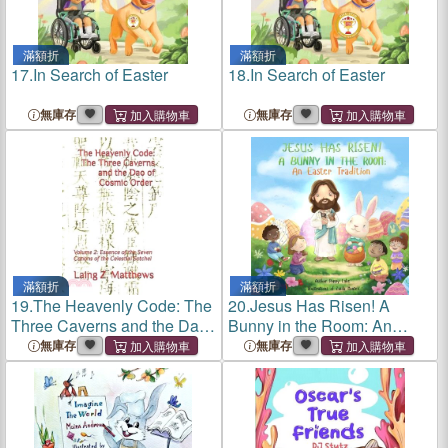
滿額折
滿額折
17.
In Search of Easter
18.
In Search of Easter
無庫存
無庫存
滿額折
滿額折
19.
The Heavenly Code: The
20.
Jesus Has Risen! A
Three Caverns and the Dao
Bunny in the Room: An
of Cosmic Order: Volume 2:
Easter Tradition
無庫存
無庫存
Essence of the Seven
Canons of the Celestial
Satchel