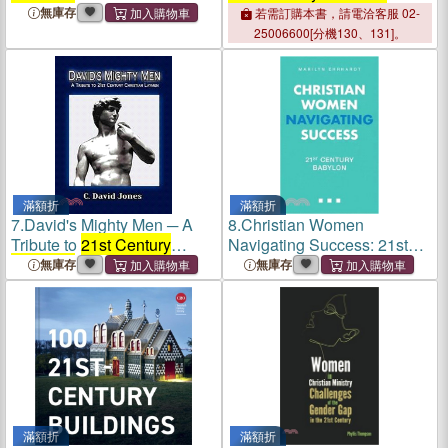
We Come to This?: The
Courtship: First Comes
無庫存
若需訂購本書，請電洽客服 02-
Christian Church: Identity in
Marriage
25006600[分機130、131]。
Flux!
滿額折
滿額折
7.
David's Mighty Men ─ A
8.
Christian Women
Tribute to
21st Century
Navigating Success: 21st
Christian
Laymen
Century Babylon
無庫存
無庫存
滿額折
滿額折