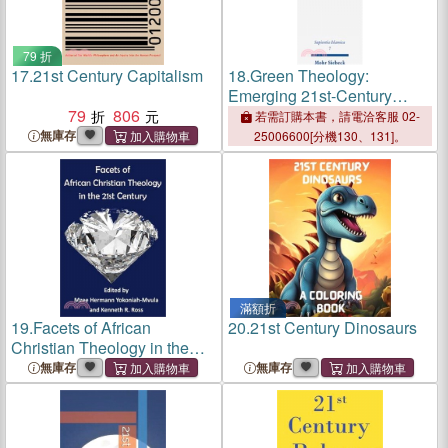
79 折
17.
21st Century Capitalism
18.
Green Theology:
Emerging 21st-Century
79
806
Muslim and Christian
若需訂購本書，請電洽客服 02-
Discourses on Ecology
無庫存
25006600[分機130、131]。
滿額折
19.
Facets of African
20.
21st Century Dinosaurs
Christian Theology in the
21st Century
無庫存
無庫存