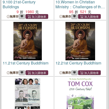
9.
100 21st-Century
10.
Women in Christian
Buildings
Ministry：Challenges of the
9
1980
Gender Gap in the 21st
95
521
Century
無庫存
無庫存
11.
21st Century Buddhism
12.
21st Century Buddhism
無庫存
無庫存