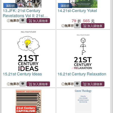
滿額折
滿額折
13.
JFK: 21st Century
14.
21st-Century Yokel
Revelations Vol II: 21st
Century Revelations Vol II:
79
565
無庫存
21st Century Revelations
無庫存
Vol II: 21st Century
Revelations Vol II
15.
21st Century Ideas
16.
21st Century Relaxation
無庫存
無庫存