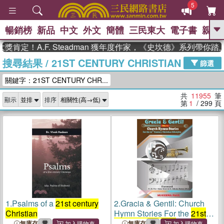
5
暢銷榜
新品
中文
外文
簡體
三民東大
電子書
親子
GO
A.F. Steadman 獲年度作家，《史坎德》系列帶你踏上熱血
搜尋結果
/
21ST CENTURY CHRISTIAN
、
熱搜：
東野圭吾
高希均教授回憶錄
篩選
、
、
、
The Odyssey
父親節
如果歷
關鍵字：21ST CENTURY CHR...
、
、
史是一群喵
暑期推薦
國際布克
、
、
獎 臺灣漫遊錄
方念華
台灣的李
共
11955
筆
顯示
排序
、
、
登輝時代
數學女孩：黎曼猜想
第
1
/ 299
頁
偉大的迷走神經
1.
Psalms of a
21st century
2.
Gracia & Gentil: Church
Christian
Hymn Stories For the
21st
Century Christian
Lifestyles
無庫存
無庫存