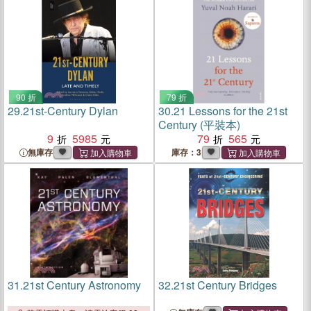
90 折
79 折
29.
21st-Century Dylan
30.
21 Lessons for the 21st
Century (平裝本)
9
5985
79
565
無庫存
庫存：3
31.
21st Century Astronomy
32.
21st Century Bridges