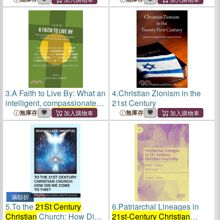
3.
A Faith to Live By: What an
4.
Christian Zionism in the
intelligent, compassionate
21st Century
and authentic
21st century
無庫存
無庫存
Christian
faith looks like
滿額折
5.
To the
21St Century
6.
Patriarchal Lineages in
Christian
Church: How Did
21st-Century Christian