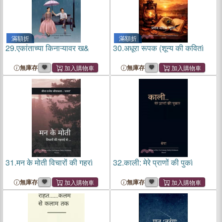
滿額折
滿額折
29.
एकांताच्या किनाऱ्यावर ख&
30.
अधूरा रूपक (शून्य की कवितì
無庫存
無庫存
31.
मन के मोती विचारों की गहरì
32.
काली: मेरे प्राणों की पुकì
無庫存
無庫存