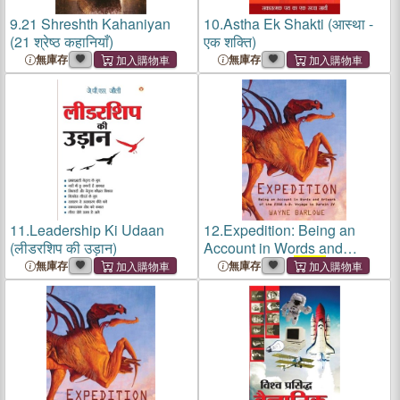
9.
21 Shreshth Kahaniyan
10.
Astha Ek Shakti (आस्था -
(21 श्रेष्ठ कहानियाँ)
एक शक्ति)
無庫存
無庫存
11.
Leadership Ki Udaan
12.
Expedition: Being an
(लीडरशिप की उड़ान)
Account in Words and
Artwork of the
2358
A.D.
無庫存
無庫存
Voyage to Darwin IV