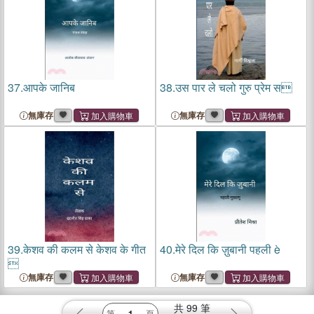
37.
आपके जानिब
38.
उस पार ले चलो गुरु प्रेम स
無庫存
無庫存
39.
केशव की कलम से केशव के गीत
40.
मेरे दिल कि ज़ुबानी पहली è

無庫存
無庫存
共
99
筆