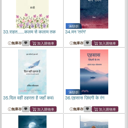
滿額折
33.
राहत......कलम से कलाम तक
34.
मन 'तरंग'
無庫存
無庫存
滿額折
35.
दिल वहीं ठहरता है जहाँ कवì
36.
एहसास ज़िंदगी के रंग
無庫存
無庫存