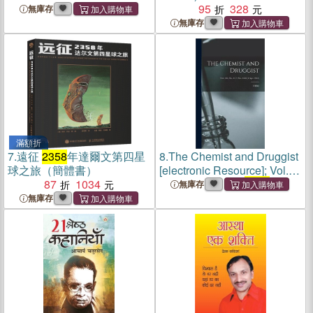
95
328
無庫存
無庫存
滿額折
7.
遠征
2358
年達爾文第四星
8.
The Chemist and Druggist
球之旅（簡體書）
[electronic Resource]; Vol.
87
1034
102, no. 14 = no.
2358
(4
無庫存
Apr. 1925)
無庫存