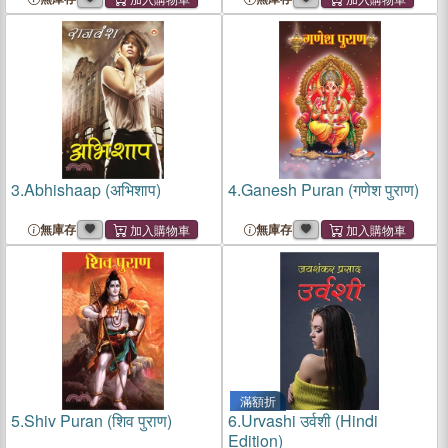
3.
Abhishaap (अभिशाप)
4.
Ganesh Puran (गणेश पुराण)
無庫存
無庫存
滿額折
5.
Shiv Puran (शिव पुराण)
6.
Urvashi उर्वशी (Hindi
Edition)