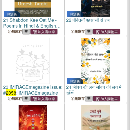
滿額折
滿額折
21.
Shabdon Kee Oat Me -
22.
पंक्तियाँ एहसासों से शब्
Poems in Hindi & English
By Umesh Tambi: शब्दों की ओट
無庫存
無庫存
मे&
滿額折
23.
IMIRAGEmagazine Issue:
24.
जीवन की लय जीवन की लय में
#
2358
: IMIRAGEmagazine
स
無庫存
無庫存