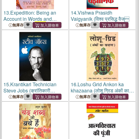
13.
Expedition: Being an
14.
Vishwa Prasidh
Account in Words and
Vaigyanik (विश्व प्रसिद्ध वैज्
Artwork of the
2358
A.D.
無庫存
無庫存
Voyage to Darwin IV
15.
Krantikari Technician
16.
Loshu Grid Ankon ka
Steve Jobs (क्रांतिकारी
khazaana (लोशु ग्रिड अंकों का
तकनीश

無庫存
無庫存