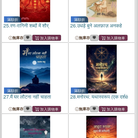
滿額折
滿額折
25.
रण-रागिनी शब्दों में शौर्
26.
उधड़े बुने अलफ़ाज़ अनकहे
無庫存
無庫存
滿額折
滿額折
27.
मैं घर लौटना नहीं चाहता
28.
मनोरथ: यथास्वरूप (एक दर्शê
無庫存
無庫存