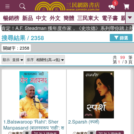
5
暢銷榜
新品
中文
外文
簡體
三民東大
電子書
親子
GO
F. Steadman 獲年度作家，《史坎德》系列帶你踏上熱血奇
搜尋結果
/
2358
、
、
熱搜：
東野圭吾
The Odyssey
篩選
、
、
父親節
如果歷史是一群喵
暑期
關鍵字：2358
、
、
推薦
國際布克獎 臺灣漫遊錄
方
、
、
念華
台灣的李登輝時代
數學女
共
99
筆
顯示
排序
、
孩：黎曼猜想
偉大的迷走神經
第
1
/ 3
頁
1.
Balswaroop 'Rahi': Sher
2.
Sparsh (स्पर्श)
Manpasand (बालस्वरूप 'राही': श
無庫存
無庫存