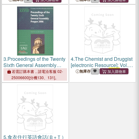
3.
Proceedings of the Twenty
4.
The Chemist and Druggist
Sixth General Assembly
[electronic Resource]; Vol.
Prague 2006:Transactions of
104, no. 16 = no.
2412
(17
無庫存
若需訂購本書，請電洽客服 02-
the International
Apr. 1926)
25006600[分機130、131]。
Astronomical Union XXVIB
5.
食衣住行英語會話(Ｂ+Ｔ）