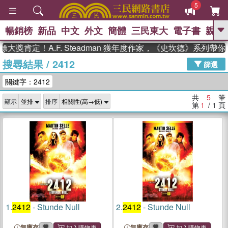
5
暢銷榜
新品
中文
外文
簡體
三民東大
電子書
親子
GO
大獎肯定！A.F. Steadman 獲年度作家，《史坎德》系列帶
搜尋結果
/
2412
、
熱搜：
東野圭吾
高希均教授回憶錄
篩選
、
、
、
The Odyssey
父親節
如果歷
關鍵字：2412
、
、
史是一群喵
暑期推薦
國際布克
、
、
獎 臺灣漫遊錄
方念華
台灣的李
共
5
筆
顯示
排序
、
、
登輝時代
數學女孩：黎曼猜想
第
1
/ 1
頁
偉大的迷走神經
1.
2412
- Stunde Null
2.
2412
- Stunde Null
無庫存
無庫存