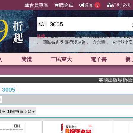
會員專區
購物車
通知
紅利兌換
5
、
、
熱搜：
東野圭吾
高希均教授回憶錄
The Odys
、
、
、
國際布克獎 臺灣漫遊錄
方念華
台灣的李登
文
簡體
三民東大
電子書
親
英國出版界指標大獎肯
/
3005
5
排序