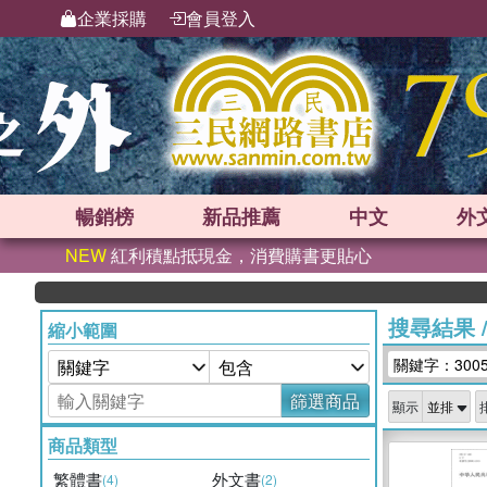
企業採購
會員登入
暢銷榜
新品
推薦
中文
外
NEW
紅利積點抵現金，消費購書更貼心
搜尋結果
縮小範圍
關鍵字：300
篩選商品
顯示
商品類型
繁體書
外文書
(4)
(2)