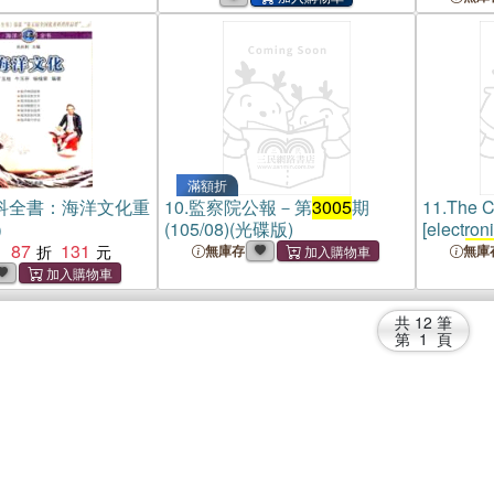
股大公開。(電子書)
滿額折
科全書：海洋文化重
10.
監察院公報－第
3005
期
11.
The C
）
(105/08)(光碟版)
[electron
87
131
= no.
30
：
無庫存
無庫
共
12
筆
第
1
頁