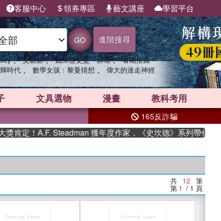
客服中心
領券專區
藝文講座
學習平台
進階搜尋
GO
、
、
、
sey
父親節
如果歷史是一群喵
暑期推薦
、
、
輝時代
數學女孩：黎曼猜想
偉大的迷走神經
子
文具選物
漫畫
教科考用
165反詐騙
定！A.F. Steadman 獲年度作家，《史坎德》系列帶你踏上
共
12
筆
第
1
/ 1
頁