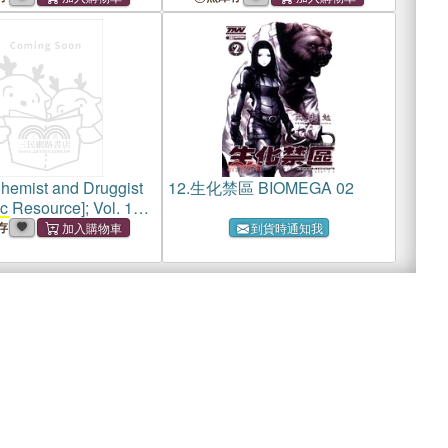
hemist and Druggist
12.
生化禁區 BIOMEGA 02
ic Resource]; Vol. 127
05
(11 Sept. 1937)
存
到貨時通知我