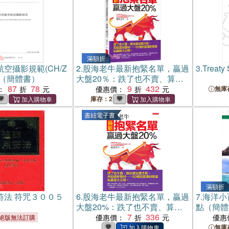
滿額折
空攝影規範(CH/Z
2.
股海老牛最新抱緊名單，贏過
3.
Treaty
0)（簡體書）
大盤20％：跌了也不賣、算出
87
78
便宜價才買、先知道好題
9
432
：
優惠價：
無庫
材……50檔抗震盪的致富私藏
庫存：2
股大公開。
書紐電子書
滿額折
符法 符咒３００５
6.
股海老牛最新抱緊名單，贏過
7.
海洋小
大盤20%：跌了也不賣、算出
點（簡體
便宜價才買、先知道好題
7
336
優惠價：
優惠
絕版無法訂購
材⋯⋯50 檔抗震盪的致富私藏
無庫