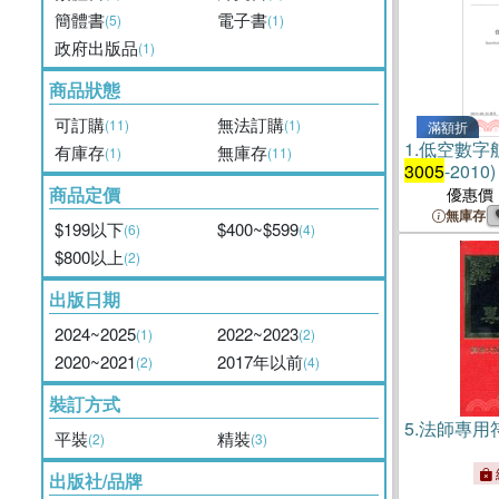
簡體書
電子書
(5)
(1)
政府出版品
(1)
商品狀態
可訂購
無法訂購
(11)
(1)
滿額折
1.
低空數字航
有庫存
無庫存
(1)
(11)
3005
-201
商品定價
優惠價
無庫存
$199以下
$400~$599
(6)
(4)
$800以上
(2)
出版日期
2024~2025
2022~2023
(1)
(2)
2020~2021
2017年以前
(2)
(4)
裝訂方式
5.
法師專用
平裝
精裝
(2)
(3)
出版社/品牌