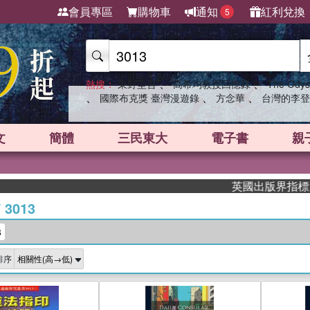
會員專區
購物車
通知
紅利兌換
5
、
、
熱搜：
東野圭吾
高希均教授回憶錄
The Odys
、
、
、
國際布克獎 臺灣漫遊錄
方念華
台灣的李登
文
簡體
三民東大
電子書
親
英國出版界指標大獎肯定
/
3013
3
排序