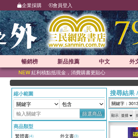
企業採購
會員登入
暢銷榜
新品
推薦
中文
外
NEW
紅利積點抵現金，消費購書更貼心
搜尋結果
縮小範圍
關鍵字：301
篩選商品
顯示
商品類型
繁體書
外文書
(4)
(3)