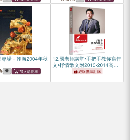
專場－翰海2004年秋
12.
國老師講堂•手把手教你寫作
文•抒情散文附2013-2014高考
作文真題精解（簡體書）
存
絕版無法訂購