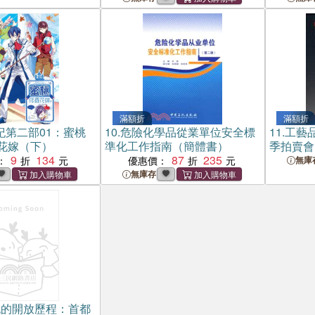
滿額折
滿額折
紀第二部01：蜜桃
10.
危險化學品從業單位安全標
11.
工藝品
花嫁（下）
準化工作指南（簡體書）
季拍賣會
9
134
87
235
：
優惠價：
無庫
無庫存
紀的開放歷程：首都