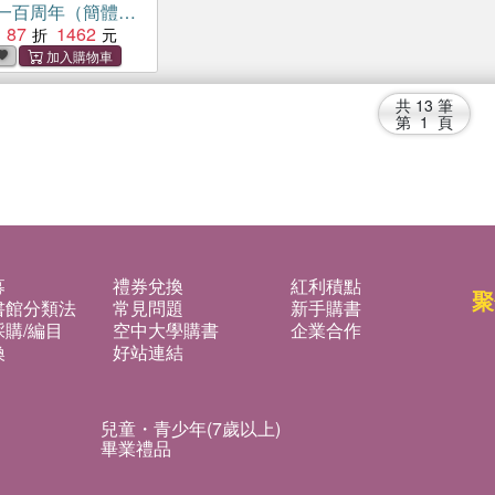
一百周年（簡體
87
1462
共
13
筆
第
1
頁
募
禮券兌換
紅利積點
聚
書館分類法
常見問題
新手購書
購/編目
空中大學購書
企業合作
換
好站連結
兒童・青少年(7歲以上)
畢業禮品