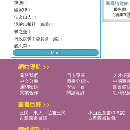
劉強
(1)
圖書館建館
書）
優惠價：
國家瑋
(1)
無庫存
法玄山人
(1)
測繪出版社 編著
(1)
蝶之靈
(1)
行政院勞工委員會 編
(1)
饒忠華
(1)
More
網站導航 >>
關於我們
門市專區
人才招
中文分類
圖書分類法
中國圖
通關密碼
學習平台
圖書館採
異業合作
閱讀潮評
紅利兌
圖書目錄 >>
三民・東大・弘雅三民
小山丘童書(0-6歲)
古籍圖書目錄
古典圖書目錄
聯絡資訊 >>