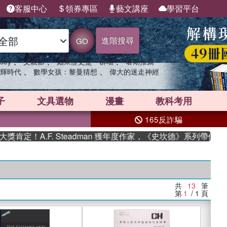
客服中心
領券專區
藝文講座
學習平台
進階搜尋
GO
、
、
、
sey
父親節
如果歷史是一群喵
暑期推薦
、
、
輝時代
數學女孩：黎曼猜想
偉大的迷走神經
子
文具選物
漫畫
教科考用
165反詐騙
！A.F. Steadman 獲年度作家，《史坎德》系列帶你踏上熱
共
13
筆
第
1
/ 1
頁