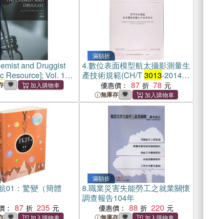
滿額折
emist and Druggist
4.
數位表面模型航太攝影測量生
ic Resource]; Vol. 127
產技術規範(CH/T
3013
-2014)
13
(6 Nov. 1937)
（簡體書）
87
78
存
優惠價：
無庫存
滿額折
航01：驚變（簡體
8.
職業災害失能勞工之就業關懷
調查報告104年
87
235
88
220
價：
優惠價：
存
無庫存