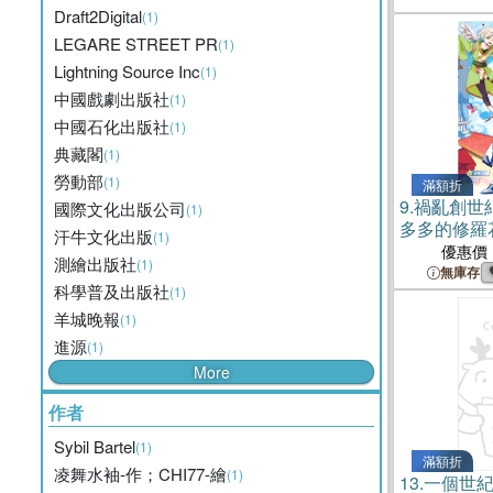
Draft2Digital
(1)
LEGARE STREET PR
(1)
Lightning Source Inc
(1)
中國戲劇出版社
(1)
中國石化出版社
(1)
典藏閣
(1)
勞動部
(1)
滿額折
9.
禍亂創世
國際文化出版公司
(1)
多多的修羅
汗牛文化出版
(1)
優惠價
測繪出版社
(1)
無庫存
科學普及出版社
(1)
羊城晚報
(1)
進源
(1)
More
作者
Sybil Bartel
(1)
滿額折
凌舞水袖-作；CHI77-繪
(1)
13.
一個世