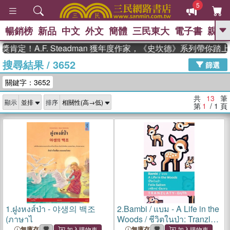
5
暢銷榜
新品
中文
外文
簡體
三民東大
電子書
親子
GO
定！A.F. Steadman 獲年度作家，《史坎德》系列帶你踏上
搜尋結果
/
3652
、
熱搜：
東野圭吾
高希均教授回憶錄
篩選
、
、
、
The Odyssey
父親節
如果歷
關鍵字：3652
、
、
史是一群喵
暑期推薦
國際布克
、
、
獎 臺灣漫遊錄
方念華
台灣的李
共
13
筆
顯示
排序
、
、
登輝時代
數學女孩：黎曼猜想
第
1
/ 1
頁
偉大的迷走神經
1.
ฝูงหงส์ป่า - 야생의 백조
2.
Bambi / แบม - A Life in the
(ภาษาไ
Woods / ชีวิตในป่า: Tranzlaty
English ไ
無庫存
無庫存