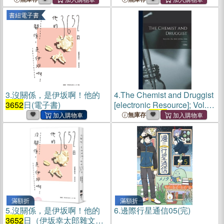
書紐電子書
3.
沒關係，是伊坂啊！他的
4.
The Chemist and Druggist
3652
日(電子書)
[electronic Resource]; Vol.
153 = no.
3652
(18 Feb.
無庫存
1950)
滿額折
滿額折
5.
沒關係，是伊坂啊！他的
6.
邊際行星通信05(完)
3652
日（伊坂幸太郎雜文