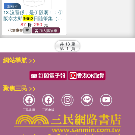
滿額折
13.
沒關係，是伊阪啊！：伊
阪幸太郎
3652
日隨筆集（簡
體書）
87
260
無庫存
共
13
筆
第
1
頁
網站導航 >>
聚焦三民 >>
三民書局
三民出版