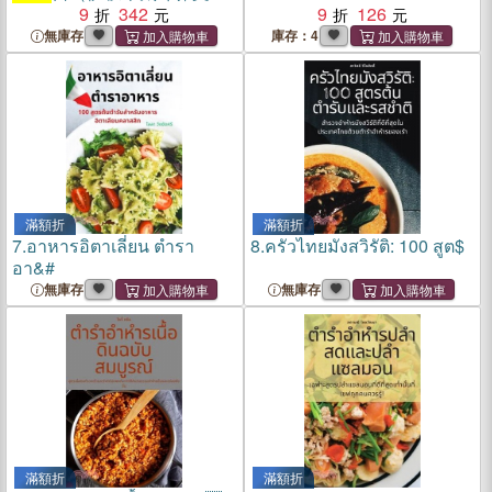
集）
9
342
9
126
無庫存
庫存：4
滿額折
滿額折
7.
อาหารอิตาเลี่ยน ตำรา
8.
ครัวไทยมังสวิรัติ: 100 สูต$
อา&#
無庫存
無庫存
滿額折
滿額折