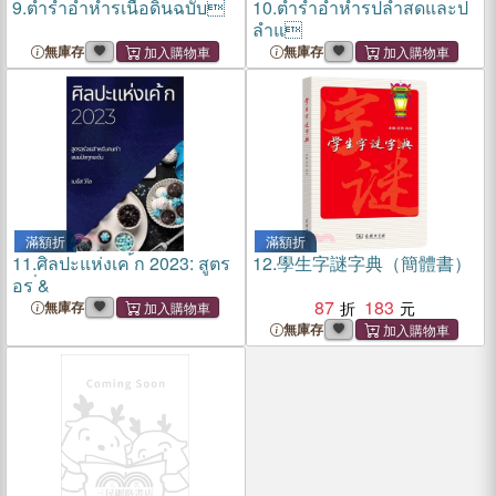
9.
ตำรำอำหำรเนื้อดินฉบับ
10.
ตำรำอำหำรปลำสดและป
ลำแ
無庫存
無庫存
滿額折
滿額折
11.
ศิลปะแห่งเค ้ก 2023: สูตร
12.
學生字謎字典（簡體書）
อร ่&
87
183
無庫存
無庫存