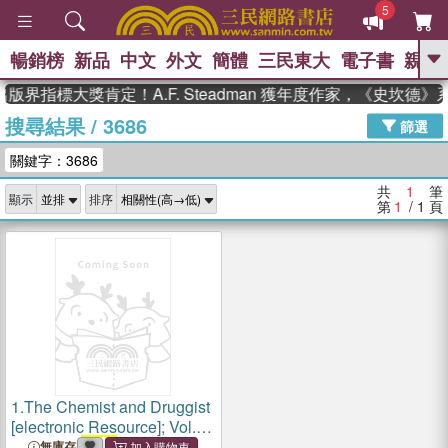
5
暢銷榜
新品
中文
外文
簡體
三民東大
電子書
親子
GO
版界指標大獎肯定！A.F. Steadman 獲年度作家，《史坎德
搜尋結果
/
3686
、
、
熱搜：
東野圭吾
The Odyssey
篩選
、
、
父親節
如果歷史是一群喵
暑期
關鍵字：3686
、
、
推薦
國際布克獎 臺灣漫遊錄
方
、
、
念華
台灣的李登輝時代
數學女
共
1
筆
顯示
排序
、
孩：黎曼猜想
偉大的迷走神經
第
1
/ 1
頁
1.
The Chemist and Druggist
[electronic Resource]; Vol.
154 = no.
3686
(14 Oct.
無庫存