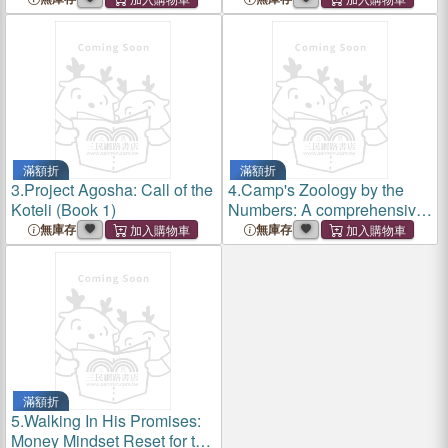
for advanced biology
courses, including AP, IB,
DE, and college courses.
滿額折
滿額折
3.
Project Agosha: Call of the
4.
Camp's Zoology by the
Koteli (Book 1)
Numbers: A comprehensive
study guide in outline form
無庫存
無庫存
for advanced biology
courses, including AP, IB,
DE, and college courses.
滿額折
5.
Walking In His Promises:
Money Mindset Reset for the