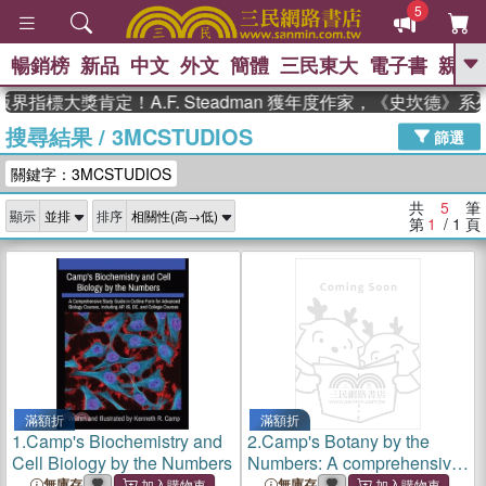
5
暢銷榜
新品
中文
外文
簡體
三民東大
電子書
親子
GO
界指標大獎肯定！A.F. Steadman 獲年度作家，《史坎德》
搜尋結果
/
3MCSTUDIOS
、
熱搜：
東野圭吾
高希均教授回憶錄
篩選
、
、
、
The Odyssey
父親節
如果歷
關鍵字：3MCSTUDIOS
、
、
史是一群喵
暑期推薦
國際布克
、
、
獎 臺灣漫遊錄
方念華
台灣的李
共
5
筆
顯示
排序
、
、
登輝時代
數學女孩：黎曼猜想
第
1
/ 1
頁
偉大的迷走神經
滿額折
滿額折
1.
Camp's Biochemistry and
2.
Camp's Botany by the
Cell Biology by the Numbers
Numbers: A comprehensive
study guide in outline form
無庫存
無庫存