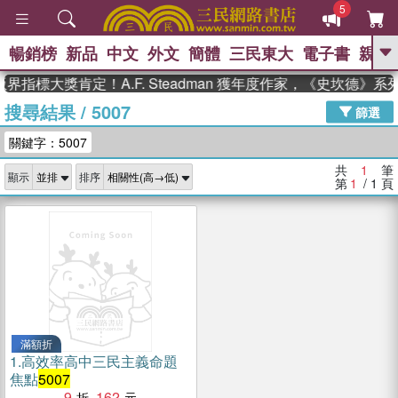
5
暢銷榜
新品
中文
外文
簡體
三民東大
電子書
親子
GO
界指標大獎肯定！A.F. Steadman 獲年度作家，《史坎德》
搜尋結果
/
5007
、
熱搜：
東野圭吾
高希均教授回憶錄
篩選
、
、
、
The Odyssey
父親節
如果歷
關鍵字：5007
、
、
史是一群喵
暑期推薦
國際布克
、
、
獎 臺灣漫遊錄
方念華
台灣的李
共
1
筆
顯示
排序
、
、
登輝時代
數學女孩：黎曼猜想
第
1
/ 1
頁
偉大的迷走神經
滿額折
1.
高效率高中三民主義命題
焦點
5007
9
162