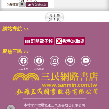
無庫存
共
1
筆
第
1
頁
網站導航 >>
聚焦三民 >>
三民書局
三民出版
本站著作權屬弘雅三民圖書股份有限公司