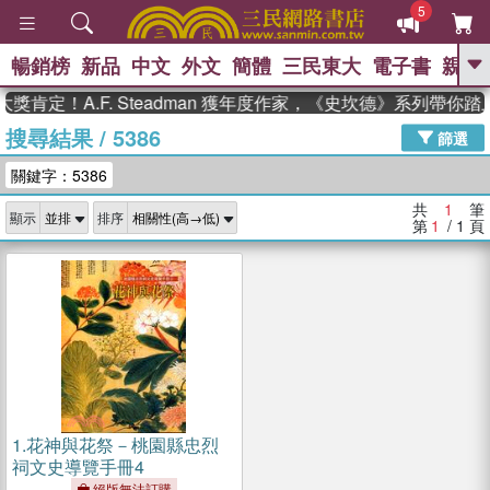
5
暢銷榜
新品
中文
外文
簡體
三民東大
電子書
親子
GO
獎肯定！A.F. Steadman 獲年度作家，《史坎德》系列帶你
搜尋結果
/
5386
、
熱搜：
東野圭吾
高希均教授回憶錄
篩選
、
、
、
The Odyssey
父親節
花開錦
關鍵字：5386
、
、
、
繡
暑期推薦
方念華
台灣的
、
李登輝時代
數學女孩：黎曼猜想
共
1
筆
顯示
排序
、
、
偉大的迷走神經
如果歷史是一
第
1
/ 1
頁
、
群喵
臺灣漫遊錄
1.
花神與花祭－桃園縣忠烈
祠文史導覽手冊4
絕版無法訂購