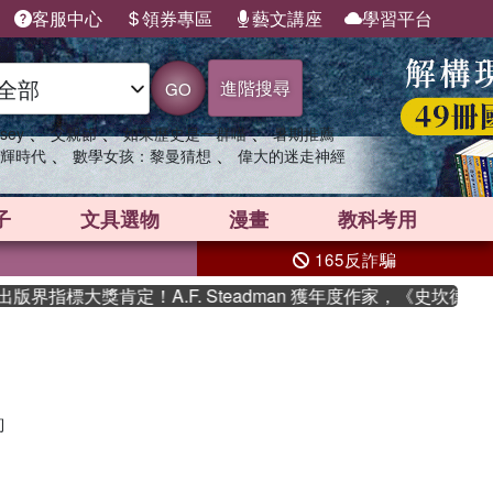
客服中心
領券專區
藝文講座
學習平台
進階搜尋
GO
、
、
、
sey
父親節
如果歷史是一群喵
暑期推薦
、
、
輝時代
數學女孩：黎曼猜想
偉大的迷走神經
子
文具選物
漫畫
教科考用
165反詐騙
界指標大獎肯定！A.F. Steadman 獲年度作家，《史坎德》
詢