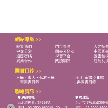
網站導航 >>
關於我們
門市專區
人才招
中文分類
圖書分類法
中國圖
通關密碼
學習平台
圖書館採
異業合作
閱讀潮評
紅利兌
圖書目錄 >>
三民・東大・弘雅三民
小山丘童書(0-6歲)
古籍圖書目錄
古典圖書目錄
聯絡資訊 >>
網路書店
復北店
台北市復興北路386號
台北市復興北路386
電話：02-2500-6600轉 130、131
電話：02-2500-6600