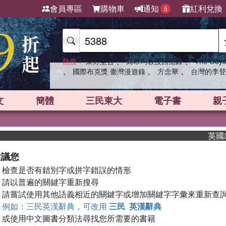
會員專區
購物車
通知
紅利兌換
5
、
、
熱搜：
東野圭吾
高希均教授回憶錄
The Odys
、
、
、
國際布克獎 臺灣漫遊錄
方念華
台灣的李登
文
簡體
三民東大
電子書
親
英國出版
建議您
檢查是否有錯別字或拼字錯誤的情形
請以普遍的關鍵字重新搜尋
請嘗試使用其他語義相近的關鍵字或增加關鍵字字彙來重新查
例如：三民英漢辭典，可改用
三民 英漢辭典
或使用中文圖書分類法尋找您所需要的書籍