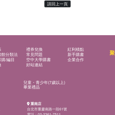
請回上一頁
募
禮券兌換
紅利積點
聚
書館分類法
常見問題
新手購書
購/編目
空中大學購書
企業合作
換
好站連結
兒童・青少年(7歲以上)
畢業禮品
重南店
號
台北市重慶南路一段61號
電話：02-2361-7511