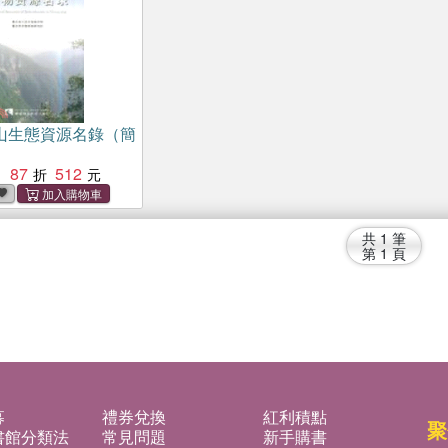
山生態資源名錄（簡
87
512
：
共
1
筆
第
1
頁
募
禮券兌換
紅利積點
聚
書館分類法
常見問題
新手購書