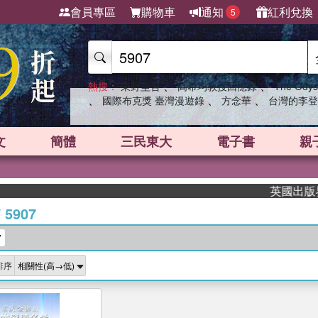
會員專區
購物車
通知
紅利兌換
5
、
、
熱搜：
東野圭吾
高希均教授回憶錄
The Odys
、
、
、
國際布克獎 臺灣漫遊錄
方念華
台灣的李登
文
簡體
三民東大
電子書
親
英國出版界指
/
5907
7
排序