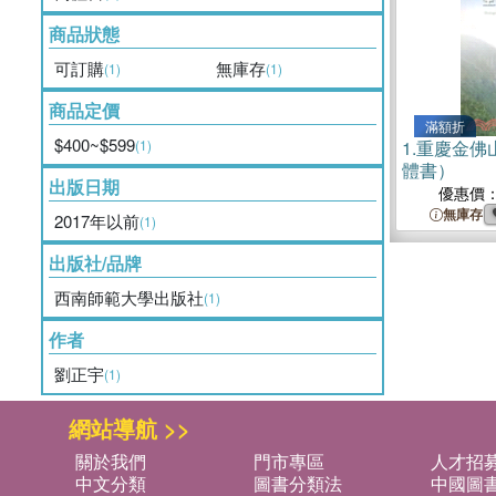
商品狀態
可訂購
無庫存
(1)
(1)
商品定價
滿額折
$400~$599
(1)
1.
重慶金佛
體書）
出版日期
優惠價
無庫存
2017年以前
(1)
出版社/品牌
西南師範大學出版社
(1)
作者
劉正宇
(1)
網站導航 >>
關於我們
門市專區
人才招
中文分類
圖書分類法
中國圖