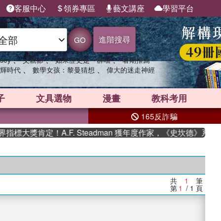
客服中心
領券專區
藝文講座
學習平台
進階搜尋
GO
、
、
、
sey
父親節
如果歷史是一群喵
暑期推薦
、
、
輝時代
數學女孩：黎曼猜想
偉大的迷走神經
子
文具選物
漫畫
教科考用
165反詐騙
標大獎肯定！A.F. Steadman 獲年度作家，《史坎德》系列
共
1
筆
第
1
/ 1
頁