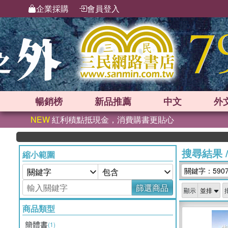
企業採購
會員登入
暢銷榜
新品
推薦
中文
外
NEW
紅利積點抵現金，消費購書更貼心
搜尋結果
縮小範圍
關鍵字：590
篩選商品
顯示
商品類型
簡體書
(1)