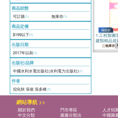
商品狀態
可訂購
無庫存
(1)
(1)
商品定價
滿額折
$199以下
(1)
1.
工程製圖習
建類精品規
出版日期
無庫存
2017年以前
(1)
出版社/品牌
中國水利水電出版社(水利電力出版社)
(1)
作者
倪化秋 張俊 張多峰
(1)
網站導航 >>
關於我們
門市專區
人才招
中文分類
圖書分類法
中國圖