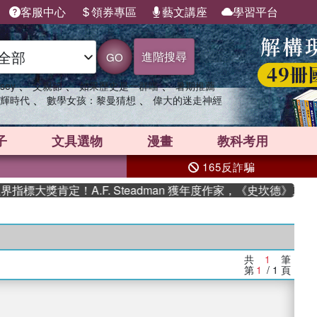
客服中心
領券專區
藝文講座
學習平台
進階搜尋
GO
、
、
、
sey
父親節
如果歷史是一群喵
暑期推薦
、
、
輝時代
數學女孩：黎曼猜想
偉大的迷走神經
子
文具選物
漫畫
教科考用
165反詐騙
指標大獎肯定！A.F. Steadman 獲年度作家，《史坎德》系
共
1
筆
第
1
/ 1
頁