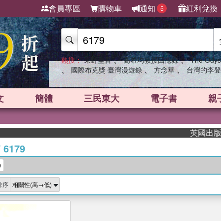
會員專區
購物車
通知
紅利兌換
5
、
、
熱搜：
東野圭吾
高希均教授回憶錄
The Odys
、
、
、
國際布克獎 臺灣漫遊錄
方念華
台灣的李登
文
簡體
三民東大
電子書
親
英國出版界
/
6179
9
排序