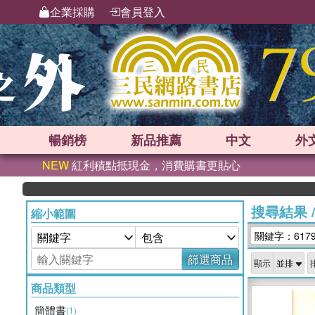
企業採購
會員登入
暢銷榜
新品
推薦
中文
外
NEW
紅利積點抵現金，消費購書更貼心
搜尋結果
縮小範圍
關鍵字：617
篩選商品
顯示
商品類型
簡體書
(1)