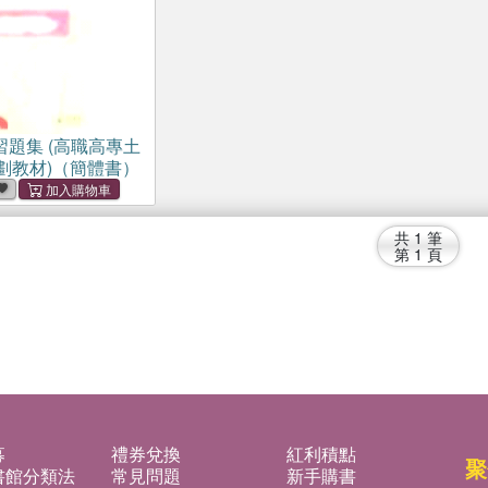
題集 (高職高專土
劃教材)（簡體書）
共
1
筆
第
1
頁
募
禮券兌換
紅利積點
聚
書館分類法
常見問題
新手購書