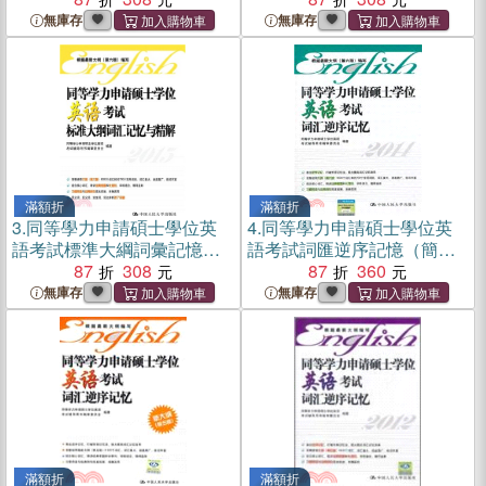
無庫存
無庫存
滿額折
滿額折
3.
同等學力申請碩士學位英
4.
同等學力申請碩士學位英
語考試標準大綱詞彙記憶與
語考試詞匯逆序記憶（簡體
精解（簡體書）
87
308
書）
87
360
無庫存
無庫存
滿額折
滿額折