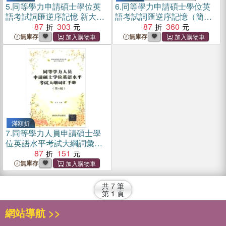
5.
同等學力申請碩士學位英
6.
同等學力申請碩士學位英
語考試詞匯逆序記憶 新大綱.
語考試詞匯逆序記憶（簡體
第5版（簡體書）
87
303
書）
87
360
無庫存
無庫存
滿額折
7.
同等學力人員申請碩士學
位英語水平考試大綱詞彙手
冊(第4版)（簡體書）
87
151
無庫存
共
7
筆
第
1
頁
網站導航 >>