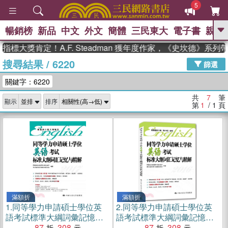
5
暢銷榜
新品
中文
外文
簡體
三民東大
電子書
親子
GO
標大獎肯定！A.F. Steadman 獲年度作家，《史坎德》系列
搜尋結果
/
6220
、
熱搜：
東野圭吾
高希均教授回憶錄
篩選
、
、
、
The Odyssey
父親節
如果歷
關鍵字：6220
、
、
史是一群喵
暑期推薦
國際布克
、
、
獎 臺灣漫遊錄
方念華
台灣的李
共
7
筆
顯示
排序
、
、
登輝時代
數學女孩：黎曼猜想
第
1
/ 1
頁
偉大的迷走神經
滿額折
滿額折
1.
同等學力申請碩士學位英
2.
同等學力申請碩士學位英
語考試標準大綱詞彙記憶與
語考試標準大綱詞彙記憶與
精解（簡體書）
87
308
精解（簡體書）
87
308