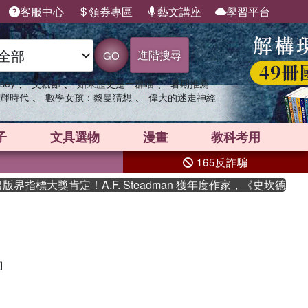
客服中心
領券專區
藝文講座
學習平台
進階搜尋
GO
、
、
、
sey
父親節
如果歷史是一群喵
暑期推薦
、
、
輝時代
數學女孩：黎曼猜想
偉大的迷走神經
子
文具選物
漫畫
教科考用
165反詐騙
界指標大獎肯定！A.F. Steadman 獲年度作家，《史坎德》
詢