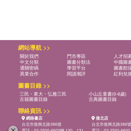
網站導航 >>
關於我們
門市專區
人才招
中文分類
圖書分類法
中國圖
通關密碼
學習平台
圖書館採
異業合作
閱讀潮評
紅利兌
圖書目錄 >>
三民・東大・弘雅三民
小山丘童書(0-6歲)
古籍圖書目錄
古典圖書目錄
聯絡資訊 >>
網路書店
復北店
台北市復興北路386號
台北市復興北路386
電話：02-2500-6600轉 130、131
電話：02-2500-6600