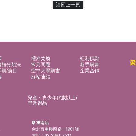
請回上一頁
募
禮券兌換
紅利積點
聚
書館分類法
常見問題
新手購書
購/編目
空中大學購書
企業合作
換
好站連結
兒童・青少年(7歲以上)
畢業禮品
重南店
號
台北市重慶南路一段61號
電話：02-2361-7511