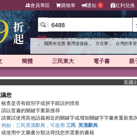
會員專區
購物車
通知
紅利兌換
5
、
、
熱搜：
東野圭吾
高希均教授回憶錄
The Odys
、
、
、
國際布克獎 臺灣漫遊錄
方念華
台灣的李登
文
簡體
三民東大
電子書
親
英國出版
建議您
檢查是否有錯別字或拼字錯誤的情形
請以普遍的關鍵字重新搜尋
請嘗試使用其他語義相近的關鍵字或增加關鍵字字彙來重新查
例如：三民英漢辭典，可改用
三民 英漢辭典
或使用中文圖書分類法尋找您所需要的書籍