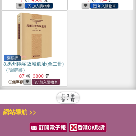
滿額折
3.
禹州陽翟故城遺址(全二冊)
（簡體書）
87
3800
無庫存
共
3
筆
第
1
頁
網站導航 >>