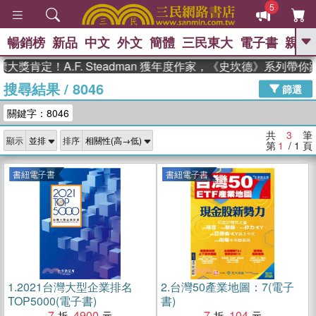
5
暢銷榜
新品
中文
外文
簡體
三民東大
電子書
親子
GO
大獎肯定！A.F. Steadman 獲年度作家，《史坎德》系列帶
搜尋結果
/
8046
、
熱搜：
東野圭吾
高希均教授回憶錄
篩選
、
、
、
The Odyssey
父親節
如果歷
關鍵字：8046
、
、
史是一群喵
暑期推薦
國際布克
、
、
獎 臺灣漫遊錄
方念華
台灣的李
共
3
筆
顯示
排序
、
、
登輝時代
數學女孩：黎曼猜想
第
1
/ 1
頁
偉大的迷走神經
書紐電子書
書紐電子書
1.
2021台灣大型企業排名
2.
台灣50產業地圖：7(電子
TOP5000(電子書)
書)
7
4900
7
104