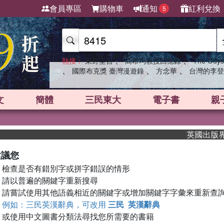
會員專區
購物車
通知
紅利兌換
5
、
、
熱搜：
東野圭吾
高希均教授回憶錄
The Odys
、
、
、
國際布克獎 臺灣漫遊錄
方念華
台灣的李登
文
簡體
三民東大
電子書
親
英國出版界指標
建議您
檢查是否有錯別字或拼字錯誤的情形
請以普遍的關鍵字重新搜尋
請嘗試使用其他語義相近的關鍵字或增加關鍵字字彙來重新查
例如：三民英漢辭典，可改用
三民 英漢辭典
或使用中文圖書分類法尋找您所需要的書籍