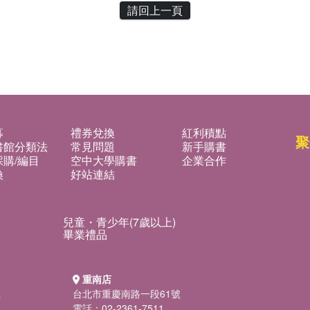
請回上一頁
募
禮券兌換
紅利積點
聚
書館分類法
常見問題
新手購書
購/編目
空中大學購書
企業合作
換
好站連結
兒童・青少年(7歲以上)
畢業禮品
重南店
號
台北市重慶南路一段61號
電話：02-2361-7511