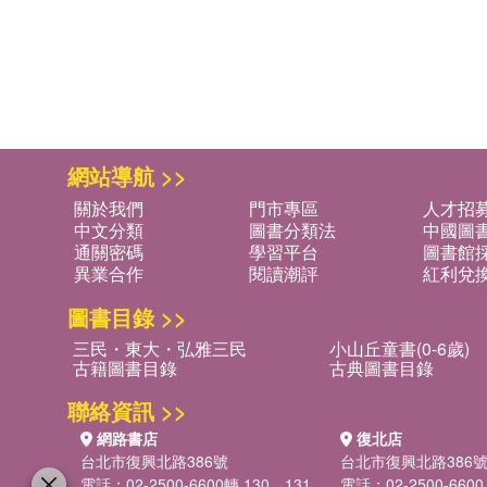
網站導航 >>
關於我們
門市專區
人才招
中文分類
圖書分類法
中國圖
通關密碼
學習平台
圖書館採
異業合作
閱讀潮評
紅利兌
圖書目錄 >>
三民・東大・弘雅三民
小山丘童書(0-6歲)
古籍圖書目錄
古典圖書目錄
聯絡資訊 >>
網路書店
復北店
台北市復興北路386號
台北市復興北路386
電話：02-2500-6600轉 130、131
電話：02-2500-6600