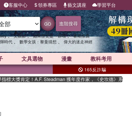
客服中心
領券專區
藝文講座
學習平台
進階搜尋
GO
、
、
、
sey
父親節
如果歷史是一群喵
暑期推薦
、
、
輝時代
數學女孩：黎曼猜想
偉大的迷走神經
子
文具選物
漫畫
教科考用
165反詐騙
大獎肯定！A.F. Steadman 獲年度作家，《史坎德》系列
詢